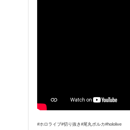
#ホロライブ#切り抜き#尾丸ポルカ#hololive