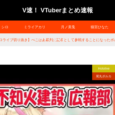
V速！ VTuberまとめ速報
シロ
ミライアカリ
月ノ美兎
猫宮ひなた
ロライブ切り抜き】ぺこはあ裁判に記者として参戦することになったポルカ【尾
プライバシーポリシー
Hololive
尾丸ポルカ