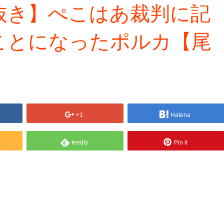
抜き】ぺこはあ裁判に記
ことになったポルカ【尾
+1
Hatena
feedly
Pin it