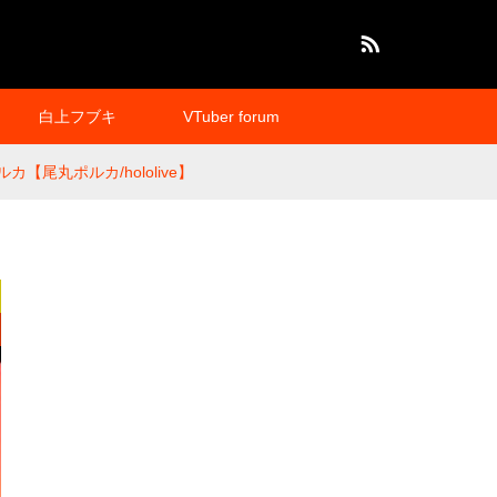
RSS
白上フブキ
VTuber forum
丸ポルカ/hololive】