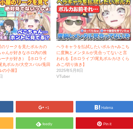
屋のリークを見たポルカの
ヘラキャラを払拭したいポルカ+みこち
ちゃんが好きなホロ内の推
に度胸とメンタルが見合ってないと言
ルーナが好き）【ホロライ
われる【ホロライブ/尾丸ポルカ/さくら
尾丸ポルカ/大空スバル/兎田
みこ/切り抜き】
ルの小屋】
2025年5月8日
日
VTuber
+1
Hatena
feedly
Pin it