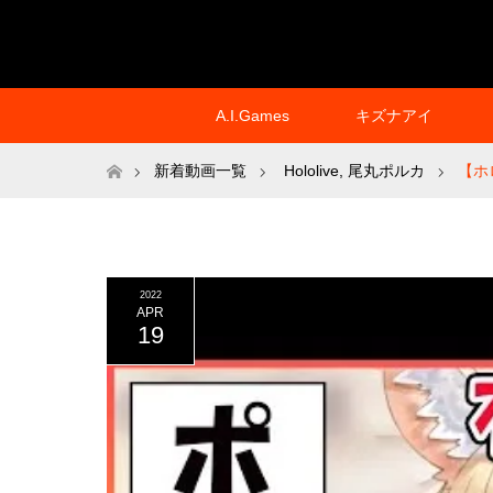
A.I.Games
キズナアイ
ホーム
新着動画一覧
Hololive
,
尾丸ポルカ
【ホ
2022
APR
19