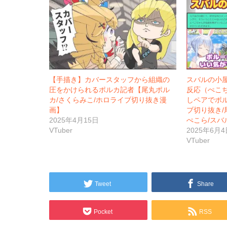
【手描き】カバースタッフから組織の
スバルの小
圧をかけられるポルカ記者【尾丸ポル
反応（ぺこ
カ/さくらみこ/ホロライブ切り抜き漫
しペアでポ
画】
ブ切り抜き/
2025年4月15日
ぺこら/スバ
VTuber
2025年6月4
VTuber
Tweet
Share
Pocket
RSS