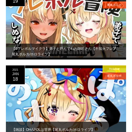
19
尾丸ポルカ
【#フレポルマイクラ】弟子と呼んでねお師匠さん【不知火フレア/
尾丸ポルカ/ホロライブ】
Hololive
2021
JAN
尾丸ポルカ
18
【雑談】OHAPOLは世界【尾丸ポルカ/ホロライブ】