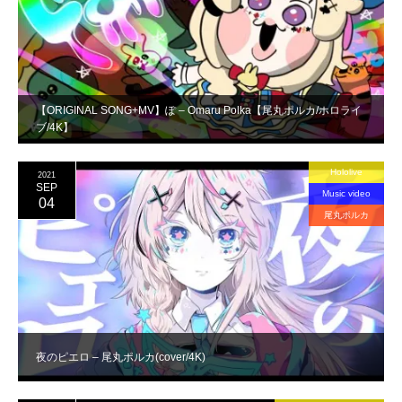
【ORIGINAL SONG+MV】ぽ – Omaru Polka【尾丸ポルカ/ホロライ
ブ/4K】
Hololive
2021
SEP
Music video
04
尾丸ポルカ
夜のピエロ – 尾丸ポルカ(cover/4K)