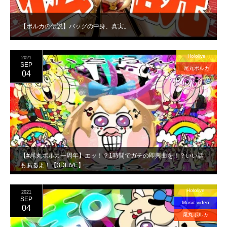
【ポルカの伝説】バッグの中身、真実。
Hololive
2021
SEP
尾丸ポルカ
04
【#尾丸ポルカ一周年】エッ！？1時間でガチの即興曲を！？いい話
もあるよ！【3DLIVE】
Hololive
2021
SEP
Music video
04
尾丸ポルカ