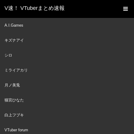
V速！ VTuberまとめ速報
新着動画一覧
Hololive
尾丸ポルカ
A.I.Games
ホーム
キズナアイ
尾丸ポルカ
シロ
VTuber界の座長となるべくホロライブに降り立ったサーカス団
の団員。 曲芸で人を楽しませるのが好きで、やるとなればやる
ミライアカリ
っきゃない！の精神の持ち主。 時々出るボロは、持ち前の愛嬌
でごまかす。
月ノ美兎
猫宮ひなた
ENG Sub
2022
APR
Hololive
21
さくらみこ
白上フブキ
コラボ collaboration
尾丸ポルカ
VTuber forum