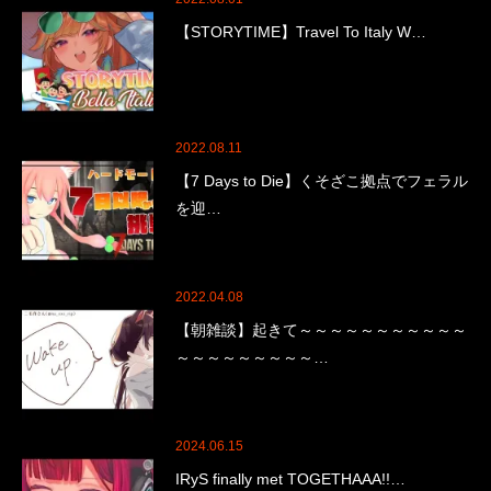
【STORYTIME】Travel To Italy W…
2022.08.11
【7 Days to Die】くそざこ拠点でフェラル
を迎…
2022.04.08
【朝雑談】起きて～～～～～～～～～～～
～～～～～～～～～…
2024.06.15
IRyS finally met TOGETHAAA!!…