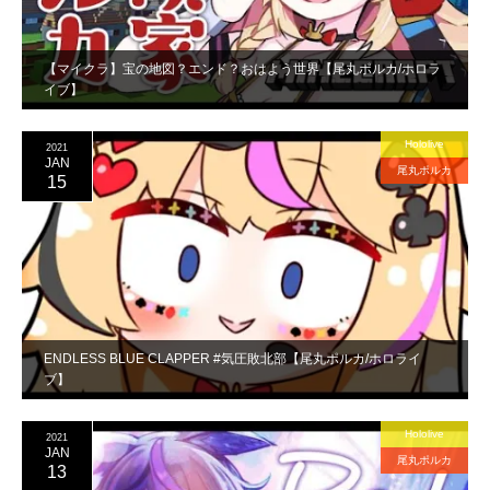
【マイクラ】宝の地図？エンド？おはよう世界【尾丸ポルカ/ホロラ
イブ】
Hololive
2021
JAN
尾丸ポルカ
15
ENDLESS BLUE CLAPPER #気圧敗北部【尾丸ポルカ/ホロライ
ブ】
Hololive
2021
JAN
尾丸ポルカ
13