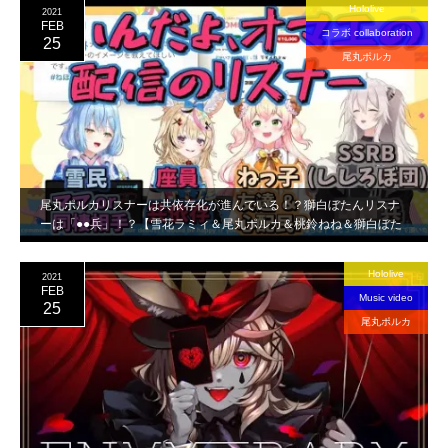
Hololive
2021
FEB
コラボ collaboration
25
尾丸ポルカ
尾丸ポルカリスナーは共依存化が進んでいる！？獅白ぼたんリスナ
ーは「●●兵」！？【雪花ラミィ＆尾丸ポルカ＆桃鈴ねね＆獅白ぼた
ん／ホロライブ5期生】
Hololive
2021
FEB
Music video
25
尾丸ポルカ