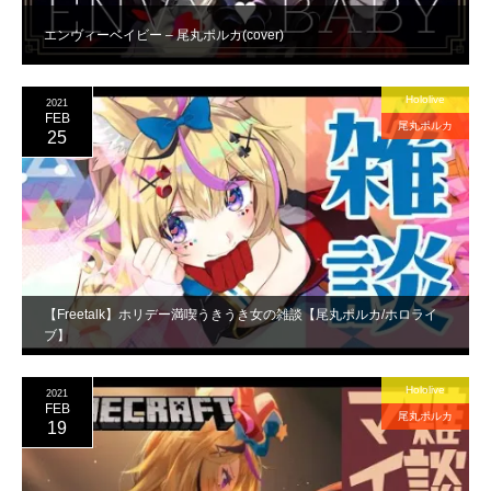
エンヴィーベイビー – 尾丸ポルカ(cover)
Hololive
2021
FEB
尾丸ポルカ
25
【Freetalk】ホリデー満喫うきうき女の雑談【尾丸ポルカ/ホロライ
ブ】
Hololive
2021
FEB
尾丸ポルカ
19