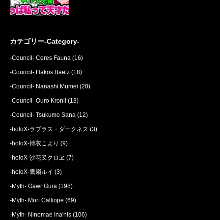
カテゴリー-Category-
-Council- Ceres Fauna
(16)
-Council- Hakos Baelz
(18)
-Council- Nanashi Mumei
(20)
-Council- Ouro Kronii
(13)
-Council- Tsukumo Sana
(12)
-holoX-ラプラス・ダークネス
(3)
-holoX-博衣こより
(9)
-holoX-沙花叉クロヱ
(7)
-holoX-鷹嶺ルイ
(3)
-Myth- Gawr Gura
(198)
-Myth- Mori Calliope
(69)
-Myth- Ninomae Ina'nis
(106)