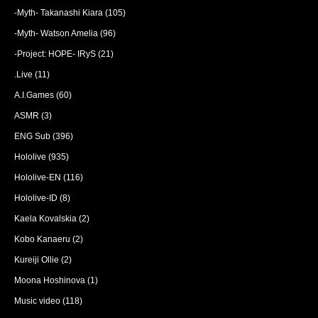
-Myth- Takanashi Kiara
(105)
-Myth- Watson Amelia
(96)
-Project: HOPE- IRyS
(21)
.Live
(11)
A.I.Games
(60)
ASMR
(3)
ENG Sub
(396)
Hololive
(935)
Hololive-EN
(116)
Hololive-ID
(8)
Kaela Kovalskia
(2)
Kobo Kanaeru
(2)
Kureiji Ollie
(2)
Moona Hoshinova
(1)
Music video
(118)