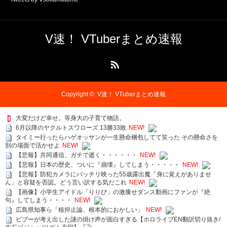
V速！ VTuberまとめ速報
RSS
Copyright ©
V速！ VTuberまとめ速報
大変だけど幸せ。等身大の子育て物語。
6月以降のヤクルトスワローズ 13勝33敗
NEW!
タイミー行ったらハゲオッサンが一生懸命梱包してて笑った その懸命さを
別の場面で活かせよ
NEW!
【悲報】共同通信、ガチで逝く・・・・・・
NEW!
【悲報】日本の歴史、ついに『崩壊』してしまう・・・・・
NEW!
【悲報】防犯カメラにバッチリ映った55歳露出魔「身に覚えがありませ
ん」と容疑を否認。どう言い訳する気だこれ
NEW!
【画像】小学生アイドル「りりぴ」の激痩せダンス動画にファンが『絶
句』してしまう・・・・
NEW!
広島県知事ら「核抑止論、根本的におかしい」
NEW!
ビブーが考え出した謎の掛け声が面白すぎる【ホロライブEN翻訳切り抜き/