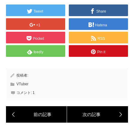
Tweet
Share
+1
Hatena
Pocket
RSS
feedly
Pin it
投稿者:
VTuber
コメント:
1