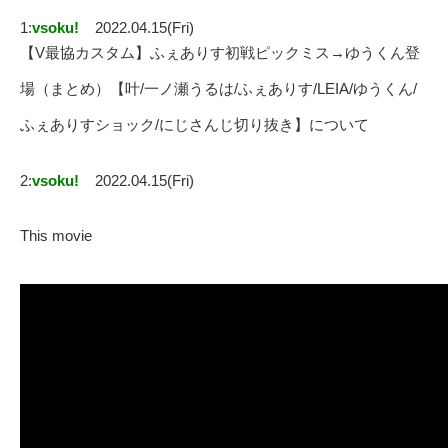
1:
vsoku!
2022.04.15(Fri)
【V最協カスタム】ふぇありす初戦ピックミス→ゆうくん登
場（まとめ）【叶/一ノ瀬うるは/ふぇありす/LEIA/ゆうくん/
ふぇありすショック/にじさんじ切り抜き】について
2:
vsoku!
2022.04.15(Fri)
This movie