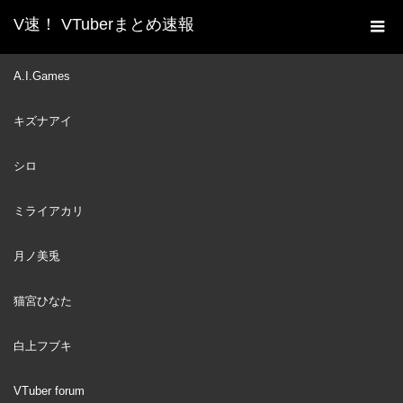
V速！ VTuberまとめ速報
新着動画一覧
VTuber
【V最協カスタム】ふぇあ
A.I.Games
ホーム
りす初戦ピックミス→ゆうくん登場（まとめ）【叶/一ノ瀬うる
キズナアイ
は/ふぇありす/LEIA/ゆうくん/ふぇありすショック/にじさんじ切
り抜き】
シロ
VTuber
2022
APR
16
ミライアカリ
月ノ美兎
猫宮ひなた
白上フブキ
VTuber forum