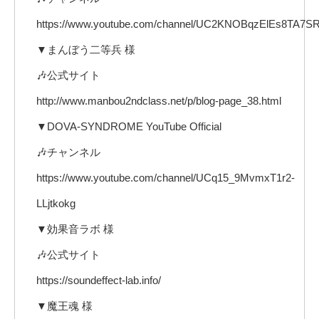
https://www.youtube.com/channel/UC2KNOBqzElEs8TA7
▼まんぼう二等兵 様
🎶公式サイト
http://www.manbou2ndclass.net/p/blog-page_38.html
▼DOVA-SYNDROME YouTube Official
🎶チャンネル
https://www.youtube.com/channel/UCq15_9MvmxT1r2-
LLjtkokg
▼効果音ラボ 様
🎶公式サイト
https://soundeffect-lab.info/
▼魔王魂 様