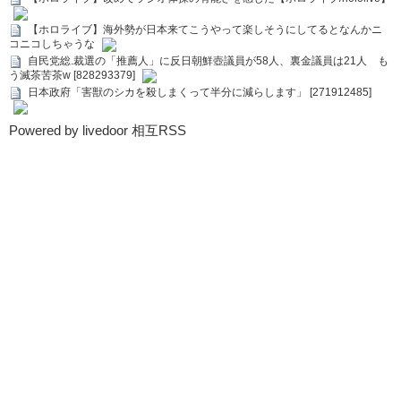
【ホロライブ】海外勢が日本来てこうやって楽しそうにしてるとなんかニ
コニコしちゃうな
自民党総.裁選の「推薦人」に反日朝鮮壺議員が58人、裏金議員は21人 も
う滅茶苦茶w [828293379]
日本政府「害獣のシカを殺しまくって半分に減らします」 [271912485]
Powered by livedoor 相互RSS