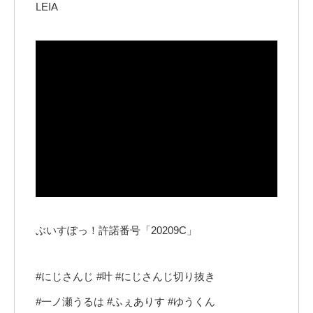
LEIA
ぶいすぽっ！許諾番号「20209C」
#にじさんじ #叶 #にじさんじ切り抜き
#一ノ瀬うるは #ふぇありす #ゆうくん