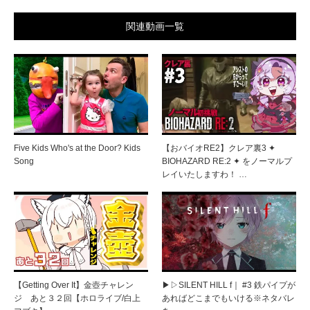
関連動画一覧
Five Kids Who's at the Door? Kids
【おバイオRE2】クレア裏3 ✦
Song
BIOHAZARD RE:2 ✦ をノーマルプ
レイいたしますわ！ …
【Getting Over It】金壺チャレン
▶︎▷SILENT HILL f｜ #3 鉄パイプが
ジ あと３２回【ホロライブ/白上
あればどこまでもいける※ネタバレ