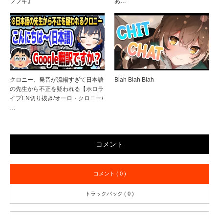
フブキ】
あ…
クロニー、発音が流暢すぎて日本語
Blah Blah Blah
の先生から不正を疑われる【ホロラ
イブEN切り抜き/オーロ・クロニー/
…
コメント
コメント ( 0 )
トラックバック ( 0 )