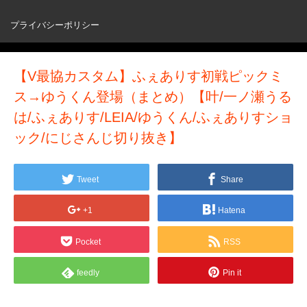
プライバシーポリシー
【V最協カスタム】ふぇありす初戦ピックミ
ス→ゆうくん登場（まとめ）【叶/一ノ瀬うる
は/ふぇありす/LEIA/ゆうくん/ふぇありすショ
ック/にじさんじ切り抜き】
Tweet
Share
+1
Hatena
Pocket
RSS
feedly
Pin it