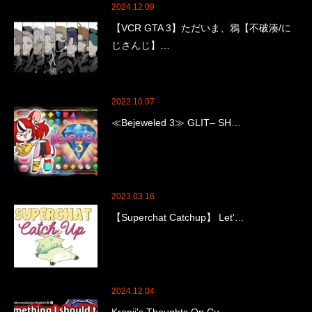
2024.12.09
【VCR GTA 3】ただいま、鴉【不破湊/に
じさんじ】…
2022.10.07
≪Bejeweled 3≫ GLIT– SH…
2023.03.16
【Superchat Catchup】 Let'…
2024.12.04
Kronii's Thoughts On Cu…