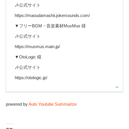
🎶公式サイト
https://maoudamashii.jokersounds.com/
▼フリーBGM・音楽素材MusMus 様
🎶公式サイト
https://musmus.main.jp/
▼OtoLogic 様
🎶公式サイト
https://otologic.jp/
powered by
Auto Youtube Summarize