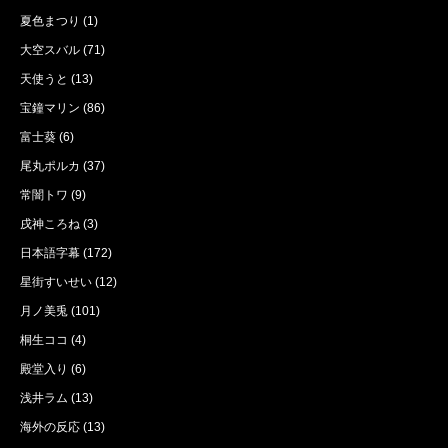
夏色まつり
(1)
大空スバル
(71)
天使うと
(13)
宝鐘マリン
(86)
富士葵
(6)
尾丸ポルカ
(37)
常闇トワ
(9)
戌神ころね
(3)
日本語字幕
(172)
星街すいせい
(12)
月ノ美兎
(101)
桐生ココ
(4)
殿堂入り
(6)
浅井ラム
(13)
海外の反応
(13)