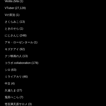
Vestia Zeta
(1)
VTuber
(27,128)
Vの実況
(1)
さくらみこ
(13)
ときのそら
(1)
にじさんじ
(248)
アキ・ローゼンタール
(1)
キズナアイ
(92)
クソ映画の人
(13)
コラボ collaboration
(178)
シロ
(63)
ミライアカリ
(46)
中文
(4)
久遠たま
(27)
兎田ぺこら
(7)
壱百満天原サロメ
(3)