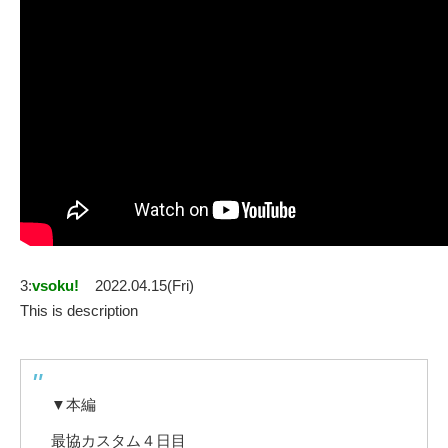
3:
vsoku!
2022.04.15(Fri)
This is description
▼本編
最協カスタム４日目