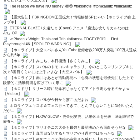
古石ビジュー/リズム天国】
The reason we have NO money! 🤯🥲 #tokiohotel #tomkaulitz #billkaulitz
【重大告知】FBKINGDOM王国拡大！情報解禁SPじゃい【ホロライブ/白上
フブキ】
ETERNAL BLAZE / 久遠たま (Cover) アニメ『魔法少女リリカルなのは
A's』OP
≪Phoenix Wright: Trials and Tribulations≫ EDGEYBOI?!… First
Playthrough! #6【SPOILER WARNING】
【ホロライブ】大空スバルさんYouTube登録者数200万人突破 100万人達成
から約5年
【ホロライブ】みこち、本日復活【さくらみこ】
【ホロライブ】スバルのトモコレキャラクリ、今のところマリンフブキに
次ぐ3番目くらいには上手いよな【大空スバル】
【ホロライブ】赤井はあとが活動再開へ！心身の状態を最優先にした上で
段階的に活動範囲を広げていく形に
【ホロドリ】リリース時に記念石じゃなくてアドトラ走らせるのかよｗ
【Vtuber】
【ホロライブ】スバルが今日からぽこあだよね
ホロライブエキスポ＆フェス行ってきて、とんでもないことに気付いたん
だが…
【ホロライブ】FLOW GLOW・虎金妃笑虎、活動休止を発表 適応障害で
療養へ
【ホロライブ】マリオテニス大会も最強と最弱決めたら面白そうだな
【ホロライブ】真面目な話するとマリアやり過ぎではあったな
【ホロライブ】改めてラジオ体操の有能さを感じた【ホロライブ/hololive】