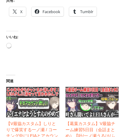
共有:
X
Facebook
Tumblr
いいね:
読
み
込
み
中…
関連
【V最協カスタム】しりと
【葛葉カスタム】V最協チ
りで爆笑する一ノ瀬 / コー
ーム練習5日目（会話まと
チング中にLEIAとアカウン
め）【叶/一ノ瀬うるは/ふ