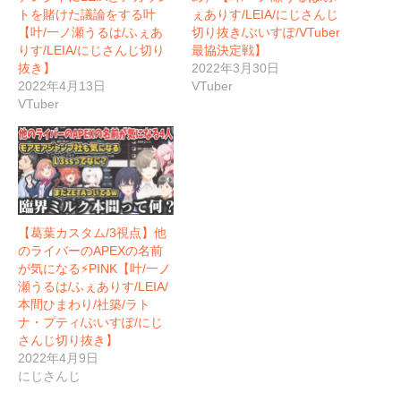
トを賭けた議論をする叶
ぇありす/LEIA/にじさんじ
【叶/一ノ瀬うるは/ふぇあ
切り抜き/ぶいすぽ/VTuber
りす/LEIA/にじさんじ切り
最協決定戦】
抜き】
2022年3月30日
2022年4月13日
VTuber
VTuber
【葛葉カスタム/3視点】他
のライバーのAPEXの名前
が気になる⚡️PINK【叶/一ノ
瀬うるは/ふぇありす/LEIA/
本間ひまわり/社築/ラト
ナ・プティ/ぶいすぽ/にじ
さんじ切り抜き】
2022年4月9日
にじさんじ