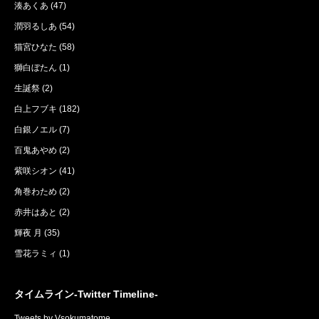
湊あくあ
(47)
潤羽るしあ
(54)
猫宮ひなた
(58)
獅白ぼたん
(1)
生誕祭
(2)
白上フブキ
(182)
白銀ノエル
(7)
百鬼あやめ
(2)
紫咲シオン
(41)
角巻わため
(2)
赤井はあと
(2)
輝夜 月
(35)
雪花ラミィ
(1)
タイムライン-Twitter Timeline-
Tweets by Vsokumatome