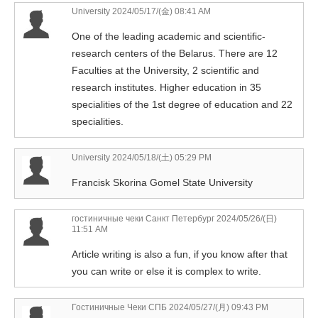
University
2024/05/17/(金) 08:41 AM
One of the leading academic and scientific-
research centers of the Belarus. There are 12
Faculties at the University, 2 scientific and
research institutes. Higher education in 35
specialities of the 1st degree of education and 22
specialities.
University
2024/05/18/(土) 05:29 PM
Francisk Skorina Gomel State University
гостиничные чеки Санкт Петербург
2024/05/26/(日)
11:51 AM
Article writing is also a fun, if you know after that
you can write or else it is complex to write.
Гостиничные Чеки СПБ
2024/05/27/(月) 09:43 PM