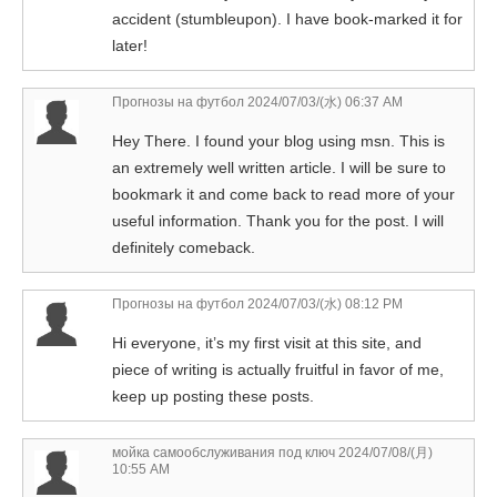
accident (stumbleupon). I have book-marked it for
later!
Прогнозы на футбол
2024/07/03/(水) 06:37 AM
Hey There. I found your blog using msn. This is
an extremely well written article. I will be sure to
bookmark it and come back to read more of your
useful information. Thank you for the post. I will
definitely comeback.
Прогнозы на футбол
2024/07/03/(水) 08:12 PM
Hi everyone, it’s my first visit at this site, and
piece of writing is actually fruitful in favor of me,
keep up posting these posts.
мойка самообслуживания под ключ
2024/07/08/(月)
10:55 AM