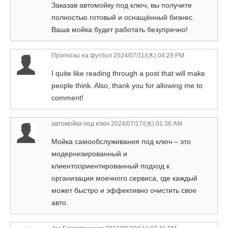
Заказав автомойку под ключ, вы получите
полностью готовый и оснащённый бизнес.
Ваша мойка будет работать безупречно!
Прогнозы на футбол
2024/07/11/(木) 04:29 PM
I quite like reading through a post that will make
people think. Also, thank you for allowing me to
comment!
автомойка под ключ
2024/07/17/(水) 01:36 AM
Мойка самообслуживания под ключ – это
модернизированный и
клиентоориентированный подход к
организации моечного сервиса, где каждый
может быстро и эффективно очистить свое
авто.