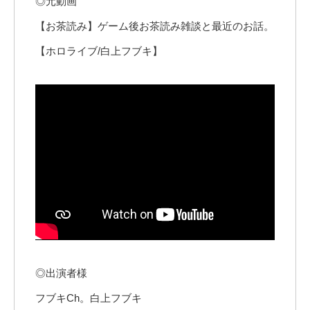
◎元動画
【お茶読み】ゲーム後お茶読み雑談と最近のお話。
【ホロライブ/白上フブキ】
◎出演者様
フブキCh。白上フブキ