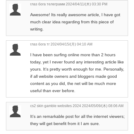
глаз бога телеграмм
2024/04/11/(木) 03:30 PM
Awesome! Its really awesome article, I have got
much clear idea regarding from this piece of
writing.
глаз бога тг
2024/04/15/(月) 04:10 AM
I have been surfing online more than 2 hours
today, yet I never found any interesting article like
yours. It’s pretty worth enough for me. Personally,
if all website owners and bloggers made good
content as you did, the net will be much more
useful than ever before.
cs2 skin gamble websites 2024
2024/05/09/(木) 08:06 AM
It’s an remarkable post for all the internet viewers;
they will get benefit from it I am sure.