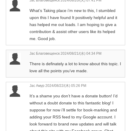
Jac Благовещенск
2024/08/20/(火) 07:41 PM
What’s Taking place i’m new to this, I stumbled
upon this I have found It positively helpful and it
has helped me out loads. I am hoping to give a
contribution & assist other users like its helped
me. Good job.
Jac Благовещенск
2024/08/21/(水) 04:34 PM
There is definately a lot to know about this topic. I
love all the points you’ve made.
Jac Амур
2024/08/22/(木) 05:26 PM
It’s a shame you don’t have a donate button! I’d
without a doubt donate to this fantastic blog! I
suppose for now i’ll settle for book-marking and
adding your RSS feed to my Google account. I
look forward to brand new updates and will talk