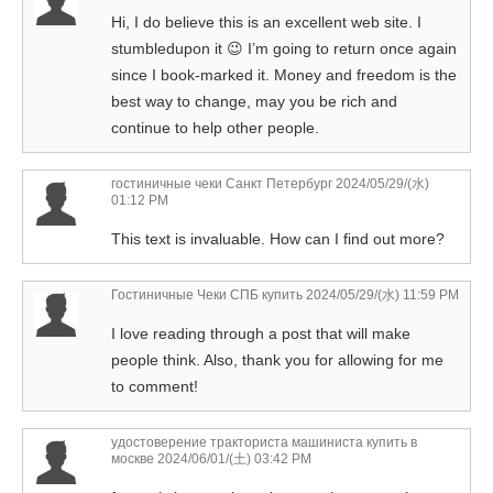
Hi, I do believe this is an excellent web site. I
stumbledupon it 😉 I’m going to return once again
since I book-marked it. Money and freedom is the
best way to change, may you be rich and
continue to help other people.
гостиничные чеки Санкт Петербург
2024/05/29/(水)
01:12 PM
This text is invaluable. How can I find out more?
Гостиничные Чеки СПБ купить
2024/05/29/(水) 11:59 PM
I love reading through a post that will make
people think. Also, thank you for allowing for me
to comment!
удостоверение тракториста машиниста купить в
москве
2024/06/01/(土) 03:42 PM