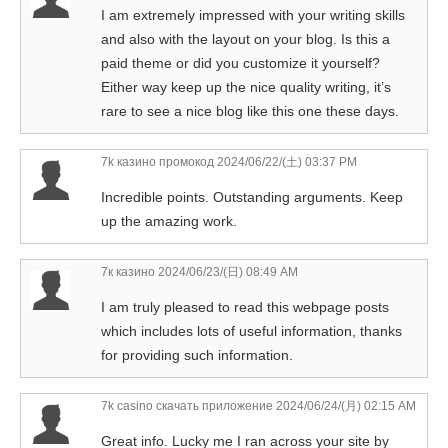
I am extremely impressed with your writing skills
and also with the layout on your blog. Is this a
paid theme or did you customize it yourself?
Either way keep up the nice quality writing, it’s
rare to see a nice blog like this one these days.
7k казино промокод
2024/06/22/(土) 03:37 PM
Incredible points. Outstanding arguments. Keep
up the amazing work.
7к казино
2024/06/23/(日) 08:49 AM
I am truly pleased to read this webpage posts
which includes lots of useful information, thanks
for providing such information.
7k casino скачать приложение
2024/06/24/(月) 02:15 AM
Great info. Lucky me I ran across your site by