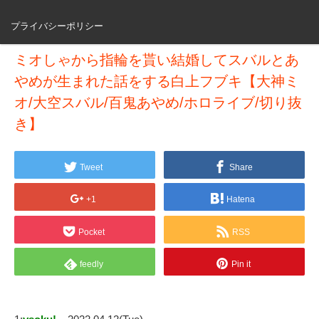
プライバシーポリシー
ミオしゃから指輪を貰い結婚してスバルとあ
やめが生まれた話をする白上フブキ【大神ミ
オ/大空スバル/百鬼あやめ/ホロライブ/切り抜
き】
Tweet
Share
+1
Hatena
Pocket
RSS
feedly
Pin it