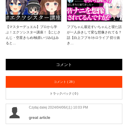
【マスターデュエル】プロから学
フブちゃん最近すいちゃんと寝た話
ぶ！エクソシスター講座！【にじさ
が一人歩きして変な想像されてる？
んじ・空星きらめ/柚原いづみ/はみ
話【白上フブキ/ホロライブ 切り抜
ると…
き…
コメント
コメント ( 28 )
トラックバック ( 0 )
Czytaj dalej
2024/04/06/(土) 10:03 PM
great article