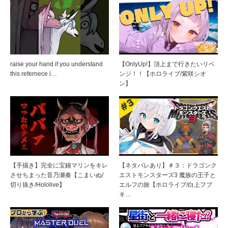
raise your hand if you understand
【OnlyUp!】頂上まで行きたいリベ
this refernece i…
ンジ！！【ホロライブ/紫咲シオ
ン】
【手描き】完全に宝鐘マリンをキレ
【ネタバレあり】＃３：ドラゴンク
させちまった音乃瀬奏【こまいぬ/
エストモンスターズ3 魔族の王子と
切り抜き/Hololive】
エルフの旅【ホロライブ/白上フブ
キ…