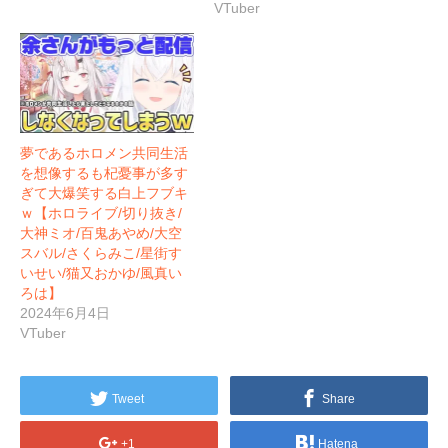
VTuber
夢であるホロメン共同生活
を想像するも杞憂事が多す
ぎて大爆笑する白上フブキ
ｗ【ホロライブ/切り抜き/
大神ミオ/百鬼あやめ/大空
スバル/さくらみこ/星街す
いせい/猫又おかゆ/風真い
ろは】
2024年6月4日
VTuber
Tweet
Share
+1
Hatena