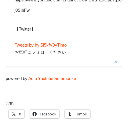
j0SIbFw
【Twitter】
Tweets by hylSl5kfV9yTjmo
お気軽にフォローください！
powered by
Auto Youtube Summarize
共有:
X
Facebook
Tumblr