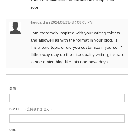
about this site with my Facebook group. Chat
soon!
theguardian
2024/08/23/(金) 08:05 PM
I am extremely inspired with your writing talents
and alsowell as with the format in your blog. Is
this a paid topic or did you customize it yourself?
Either way stay up the nice quality writing, it’s rare
to see a nice blog like this one nowadays..
名前
E-MAIL
- 公開されません -
URL