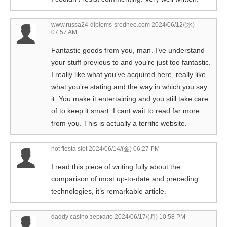
www.russa24-diploms-srednee.com
2024/06/12/(水)
07:57 AM
Fantastic goods from you, man. I’ve understand
your stuff previous to and you’re just too fantastic.
I really like what you’ve acquired here, really like
what you’re stating and the way in which you say
it. You make it entertaining and you still take care
of to keep it smart. I cant wait to read far more
from you. This is actually a terrific website.
hot fiesta slot
2024/06/14/(金) 06:27 PM
I read this piece of writing fully about the
comparison of most up-to-date and preceding
technologies, it’s remarkable article.
daddy casino зеркало
2024/06/17/(月) 10:58 PM