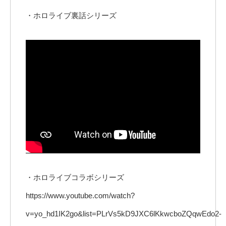
・ホロライブ裏話シリーズ
・ホロライブコラボシリーズ
https://www.youtube.com/watch?
v=yo_hd1IK2go&list=PLrVs5kD9JXC6lKkwcboZQqwEdo2-