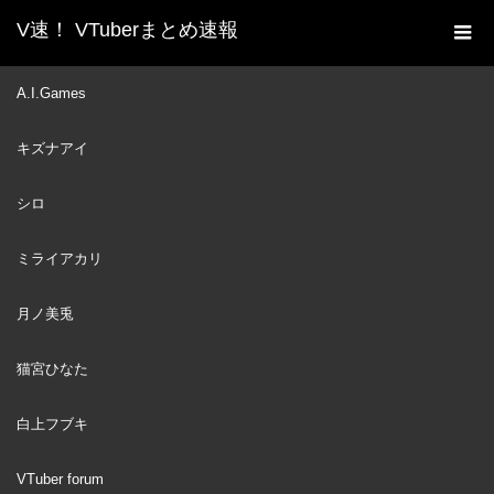
V速！ VTuberまとめ速報
新着動画一覧
VTuber
ミオしゃから指輪を貰い結
A.I.Games
ホーム
婚してスバルとあやめが生まれた話をする白上フブキ【大神ミ
キズナアイ
オ/大空スバル/百鬼あやめ/ホロライブ/切り抜き】
VTuber
2022
シロ
APR
12
ミライアカリ
月ノ美兎
猫宮ひなた
白上フブキ
VTuber forum