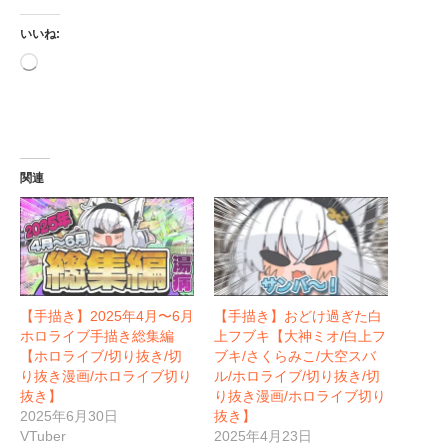
いいね:
読
み
込
み
中…
関連
【手描き】2025年4月〜6月
【手描き】おどけ過ぎた白
ホロライブ手描き総集編
上フブキ【大神ミオ/白上フ
【ホロライブ/切り抜き/切
ブキ/さくらみこ/大空スバ
り抜き漫画/ホロライブ切り
ル/ホロライブ/切り抜き/切
抜き】
り抜き漫画/ホロライブ切り
2025年6月30日
抜き】
VTuber
2025年4月23日