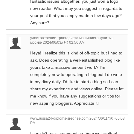
fantastic issues altogether, you just won a logo
new reader. What may you suggest in regards to
your post that you simply made a few days ago?
Any sure?
удостоверение тракториста машиниста купить в
москве
2024/06/03/(月) 02:56 AM
Heya! I realize this is kind of off-topic but I had to
ask. Does operating a well-established blog like
yours take a massive amount work? I’m
completely new to operating a blog but I do write
in my diary daily. I’d like to start a blog so I can
share my experience and views online. Please let
me know if you have any suggestions or tips for
new aspiring bloggers. Appreciate it!
www.russa24-diploms-srednee.com
2024/06/11/(火) 05:03
PM
I couldn’t resist commenting. Very well written!