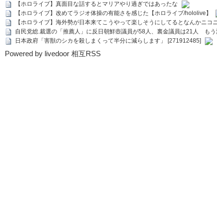
【ホロライブ】真面目な話するとマリアやり過ぎではあったな
【ホロライブ】改めてラジオ体操の有能さを感じた【ホロライブ/hololive】
【ホロライブ】海外勢が日本来てこうやって楽しそうにしてるとなんかニコ
自民党総.裁選の「推薦人」に反日朝鮮壺議員が58人、裏金議員は21人 もう滅茶苦茶
日本政府「害獣のシカを殺しまくって半分に減らします」 [271912485]
Powered by livedoor 相互RSS