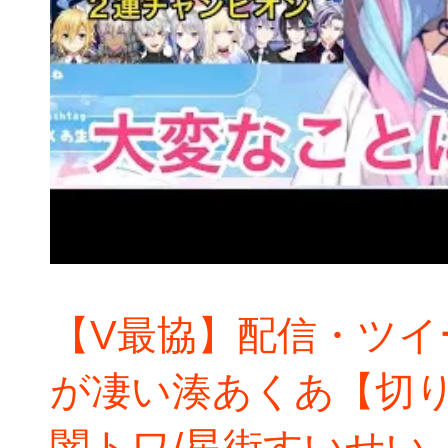
【V最協】配信・ツイ
が凄い湊あくあ【切り
闇トワ/星街すいせい