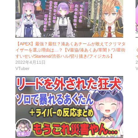
【APEX】最強？最狂？湊あくあチームが敢えてクリマタ
イザーを選ぶ理由は…？【V最協/湊あくあ/常闇トワ/星街
すいせい/Startend/渋谷ハル/切り抜き/フィジカル】
2022年4月11日
VTuber
V