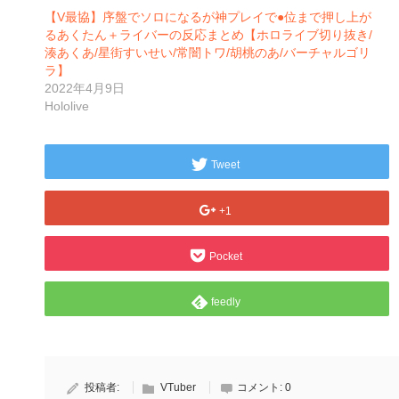
【V最協】序盤でソロになるが神プレイで●位まで押し上が
るあくたん＋ライバーの反応まとめ【ホロライブ切り抜き/
湊あくあ/星街すいせい/常闇トワ/胡桃のあ/バーチャルゴリ
ラ】
2022年4月9日
Hololive
Tweet
+1
Pocket
feedly
投稿者:
VTuber
コメント:
0