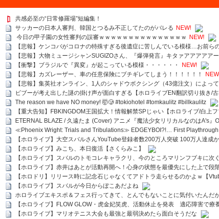
共感必至の“日常修羅場”短編集！
サッカーの日本人審判、韓国とつるみ不正してたのがバレる
NEW!
今日の甲子園の女性審判の誤審ｗｗｗｗｗｗｗｗｗｗｗｗｗｗｗ
NEW!
【悲報】ケンコバがコロナの特殊すぎる後遺症に苦しんでいる模様…お前ら
【悲報】大物ミュージシャンSUGIZOさん、『爆弾発言』キタァアアアアア
【衝撃】ブラジルで『異変』が起こっている模様・・・・・・
NEW!
【悲報】カズレーザー、車の任意保険にブチギレてしまう！！！！！！
NEW
【悲報】集英社オンライン、1人のシャドウボクシング（43億注文）によっ
ビブーが考え出した謎の掛け声が面白すぎる【ホロライブEN翻訳切り抜き/古
The reason we have NO money! 🤯🥲 #tokiohotel #tomkaulitz #billkaulitz
【重大告知】FBKINGDOM王国拡大！情報解禁SPじゃい【ホロライブ/白上
ETERNAL BLAZE / 久遠たま (Cover) アニメ『魔法少女リリカルなのはA's』
≪Phoenix Wright: Trials and Tribulations≫ EDGEYBOI?!… First Playth
【ホロライブ】大空スバルさんYouTube登録者数200万人突破 100万人達成
【ホロライブ】みこち、本日復活【さくらみこ】
【ホロライブ】スバルのトモコレキャラクリ、今のところマリンフブキに次ぐ
【ホロライブ】赤井はあとが活動再開へ！心身の状態を最優先にした上で段
【ホロドリ】リリース時に記念石じゃなくてアドトラ走らせるのかよｗ【Vtub
【ホロライブ】スバルが今日からぽこあだよね
ホロライブエキスポ＆フェス行ってきて、とんでもないことに気付いたんだ
【ホロライブ】FLOW GLOW・虎金妃笑虎、活動休止を発表 適応障害で療
【ホロライブ】マリオテニス大会も最強と最弱決めたら面白そうだな