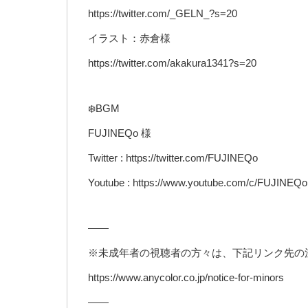
https://twitter.com/_GELN_?s=20
イラスト：赤倉様
https://twitter.com/akakura1341?s=20
❄️BGM
FUJINEQo 様
Twitter : https://twitter.com/FUJINEQo
Youtube : https://www.youtube.com/c/FUJINEQ
——
※未成年者の視聴者の方々は、下記リンク先の
https://www.anycolor.co.jp/notice-for-minors
——