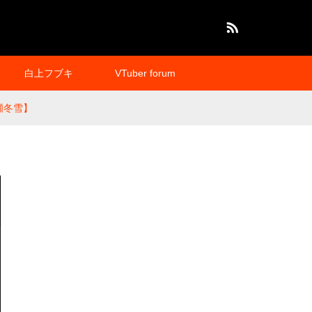
RSS
白上フブキ
VTuber forum
瀬冬雪】