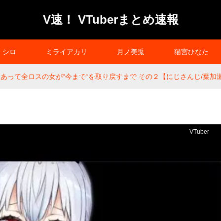
V速！ VTuberまとめ速報
シロ
ミライアカリ
月ノ美兎
猫宮ひなた
t】わけあって全ロスの女が“今まで”を取り戻すまで その２【にじさんじ/葉加
プライバシーポリシー
VTuber