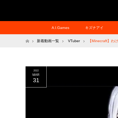
A.I.Games
キズナアイ
ホーム
新着動画一覧
VTuber
【Minecraf
2022
MAR
31