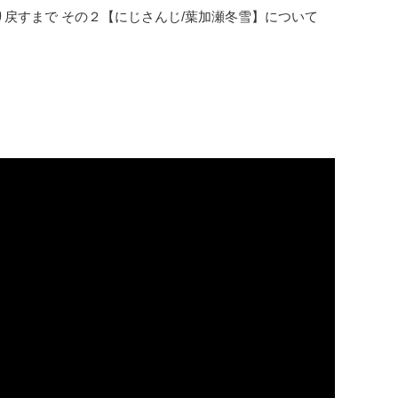
を取り戻すまで その２【にじさんじ/葉加瀬冬雪】について