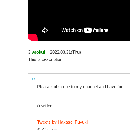
3:
vsoku!
2022.03.31(Thu)
This is description
Please subscribe to my channel and have fun!
❄️twitter
Tweets by Hakase_Fuyuki
❄️メンバー