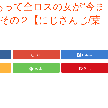
わけあって全ロスの女が“今ま
 その２【にじさんじ/葉
+1
Hatena
feedly
Pin it