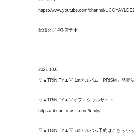
https://www.youtube.com/channel/UCGYAYLDE7
配信タグ #冬雪ラボ
——-
2021 10.6
▽▲TRiNITY▲▽ 1stアルバム「PRiSM」発売
▽▲TRiNITY▲▽オフィシャルサイト
https://nbcuni-music.com/trinity/
▽▲TRiNITY▲▽ 1stアルバム予約はこちらか