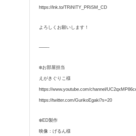
https://lnk.to/TRiNITY_PRiSM_CD
よろしくお願いします！
——-
❄️お部屋担当
えがきぐりこ様
https://www.youtube.com/channel/UC2qxMP86
https://twitter.com/GurikoEgaki?s=20
❄️ED製作
映像：げるん様