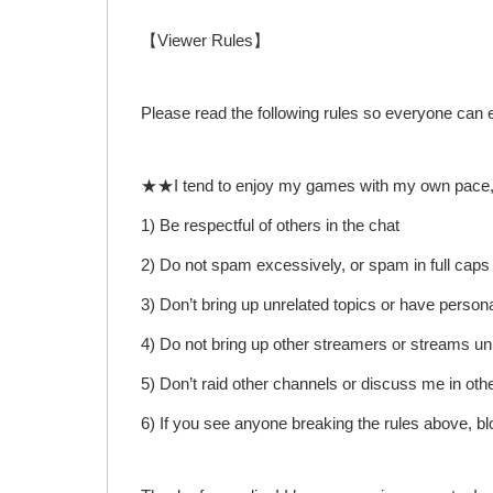
【Viewer Rules】
Please read the following rules so everyone can 
★★I tend to enjoy my games with my own pace, I wil
1) Be respectful of others in the chat
2) Do not spam excessively, or spam in full caps
3) Don’t bring up unrelated topics or have person
4) Do not bring up other streamers or streams unl
5) Don’t raid other channels or discuss me in oth
6) If you see anyone breaking the rules above, b