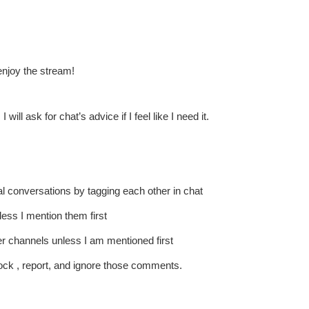
enjoy the stream!
l ask for chat’s advice if I feel like I need it.
al conversations by tagging each other in chat
ess I mention them first
er channels unless I am mentioned first
lock , report, and ignore those comments.