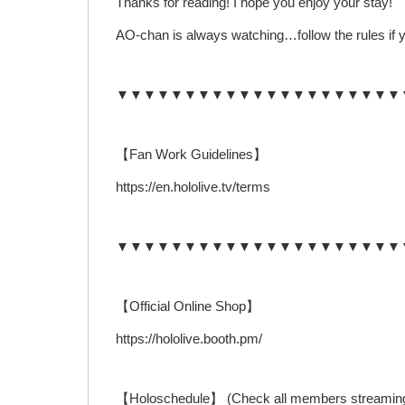
Thanks for reading! I hope you enjoy your stay!
AO-chan is always watching…follow the rules if y
▼▼▼▼▼▼▼▼▼▼▼▼▼▼▼▼▼▼▼▼▼
【Fan Work Guidelines】
https://en.hololive.tv/terms
▼▼▼▼▼▼▼▼▼▼▼▼▼▼▼▼▼▼▼▼▼
【Official Online Shop】
https://hololive.booth.pm/
【Holoschedule】 (Check all members streaming