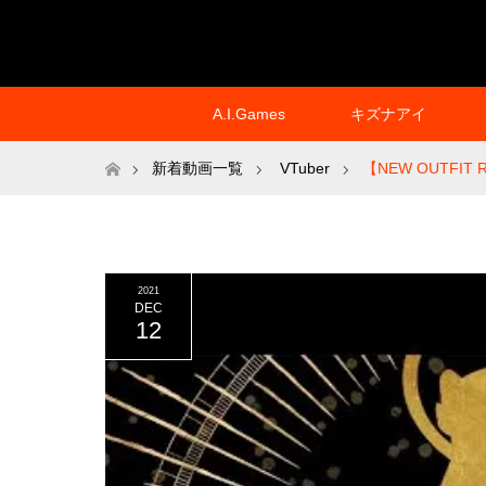
A.I.Games
キズナアイ
ホーム
新着動画一覧
VTuber
【NEW OUTFIT RE
2021
DEC
12