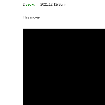
2:
vsoku!
2021.12.12(Sun)
This movie