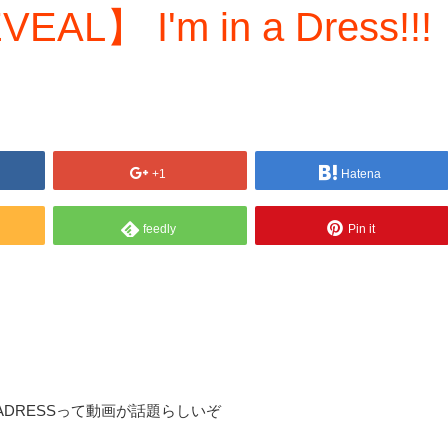
AL】 I'm in a Dress!!!
+1
Hatena
feedly
Pin it
 #INAINADRESSって動画が話題らしいぞ