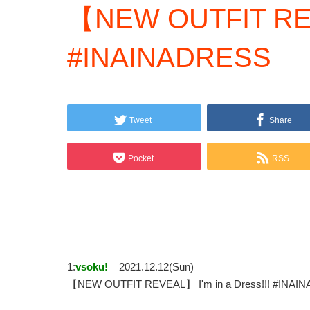
【NEW OUTFIT REVE
#INAINADRESS
Tweet
Share
Pocket
RSS
1:
vsoku!
2021.12.12(Sun)
【NEW OUTFIT REVEAL】 I'm in a Dress!!!