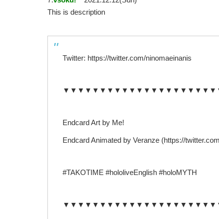
This is description
Twitter: https://twitter.com/ninomaeinanis
▼▼▼▼▼▼▼▼▼▼▼▼▼▼▼▼▼▼▼▼▼
Endcard Art by Me!
Endcard Animated by Veranze (https://twitter.co
#TAKOTIME #hololiveEnglish #holoMYTH
▼▼▼▼▼▼▼▼▼▼▼▼▼▼▼▼▼▼▼▼▼