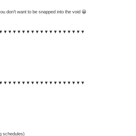
ou don’t want to be snapped into the void 😀
▼▼▼▼▼▼▼▼▼▼▼▼▼▼▼▼▼▼▼
▼▼▼▼▼▼▼▼▼▼▼▼▼▼▼▼▼▼▼
 schedules)