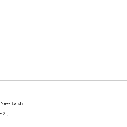
」
NeverLand」
リース。