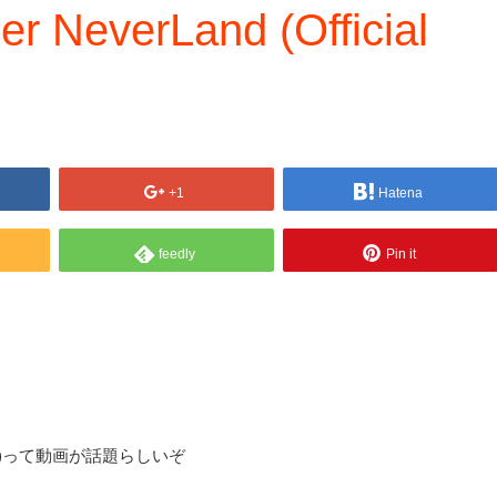
everLand (Official
+1
Hatena
feedly
Pin it
c Video)って動画が話題らしいぞ