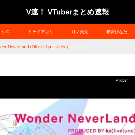
V速！ VTuberまとめ速報
シロ
ミライアカリ
月ノ美兎
猫宮ひなた
NeverLand (Official Lyric Video)
プライバシーポリシー
VTuber