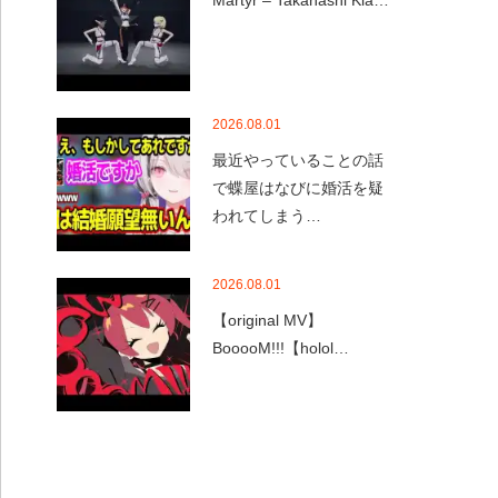
Martyr – Takanashi Kia…
2026.08.01
最近やっていることの話
で蝶屋はなびに婚活を疑
われてしまう…
2026.08.01
【original MV】
BooooM!!!【holol…