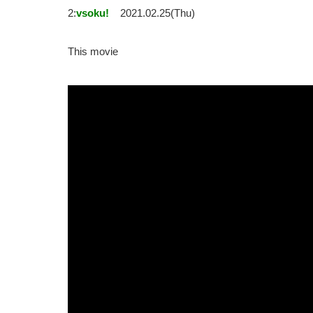
2:
vsoku!
2021.02.25(Thu)
This movie