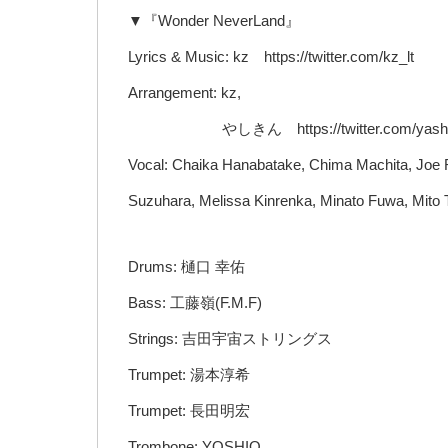
▼『Wonder NeverLand』
Lyrics & Music: kz https://twitter.com/kz_lt
Arrangement: kz,
やしきん https://twitter.com/yashik
Vocal: Chaika Hanabatake, Chima Machita, Joe Ri
Suzuhara, Melissa Kinrenka, Minato Fuwa, Mito T
Drums: 樋口 幸佑
Bass: 工藤嶺(F.M.F)
Strings: 吉田宇宙ストリングス
Trumpet: 湯本淳希
Trumpet: 長田明宏
Trombone: YOSHIO