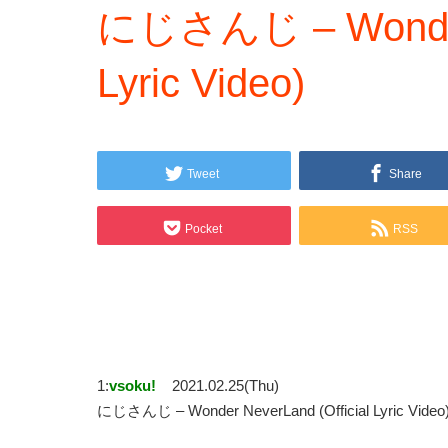
にじさんじ – Wonder N
Lyric Video)
Tweet
Share
Pocket
RSS
1:
vsoku!
2021.02.25(Thu)
にじさんじ – Wonder NeverLand (Official Lyri