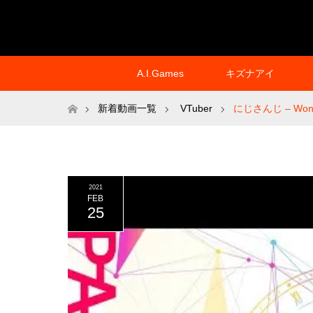
A.I.Games
キズナアイ
ホーム
新着動画一覧
VTuber
にじさんじ – Wonder 
2021
FEB
25