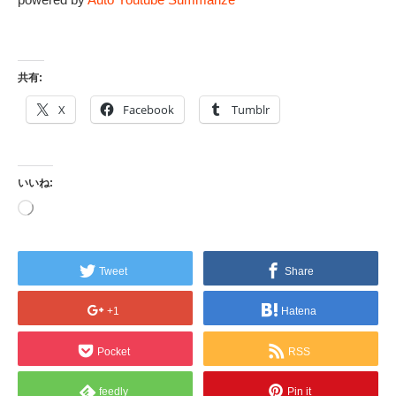
共有:
X
Facebook
Tumblr
いいね:
読
み
込
み
中…
Tweet
Share
+1
Hatena
Pocket
RSS
feedly
Pin it