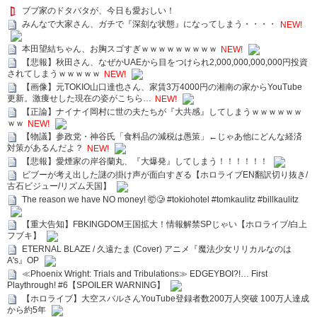
ブブ家のドタバタが、今日も愛おしい！
みんなで大家さん、ガチで『深刻な状態』になってしまう・・・・
NEW!
本田望結ちゃん、お胸スゴすぎｗｗｗｗｗｗｗｗｗ
NEW!
【悲報】秋田さん、なぜかUAEから目をつけられ2,000,000,000,000円投資
されてしまうｗｗｗｗｗ
NEW!
【画像】元TOKIO山口達也さん、家賃3万4000円の湘南の家からYouTube
更新。激痩せした現在の姿がこちら…
NEW!
【正論】ナイナイ岡村に世の夫たちが『大共感』してしまうｗｗｗｗｗｗ
ｗｗ
NEW!
【物議】参政党・神谷氏「食料品の減税は愚策」←じゃあ他にどんな経済
対策があるんだよ？
NEW!
【悲報】愛煙家の岸谷蘭丸、『大爆発』してしまう！！！！！！
ビブーが考え出した謎の掛け声が面白すぎる【ホロライブEN翻訳切り抜き/
古石ビジュー/リズム天国】
The reason we have NO money! 🤯🥲 #tokiohotel #tomkaulitz #billkaulitz
【重大告知】FBKINGDOM王国拡大！情報解禁SPじゃい【ホロライブ/白上
フブキ】
ETERNAL BLAZE / 久遠たま (Cover) アニメ『魔法少女リリカルなのは
A's』OP
≪Phoenix Wright: Trials and Tribulations≫ EDGEYBOI?!… First
Playthrough! #6【SPOILER WARNING】
【ホロライブ】大空スバルさんYouTube登録者数200万人突破 100万人達成
から約5年