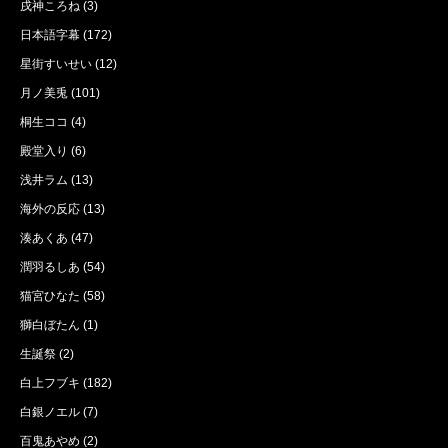
戌神ころね
(3)
日本語字幕
(172)
星街すいせい
(12)
月ノ美兎
(101)
桐生ココ
(4)
殿堂入り
(6)
浅井ラム
(13)
海外の反応
(13)
湊あくあ
(47)
潤羽るしあ
(54)
猫宮ひなた
(58)
獅白ぼたん
(1)
生誕祭
(2)
白上フブキ
(182)
白銀ノエル
(7)
百鬼あやめ
(2)