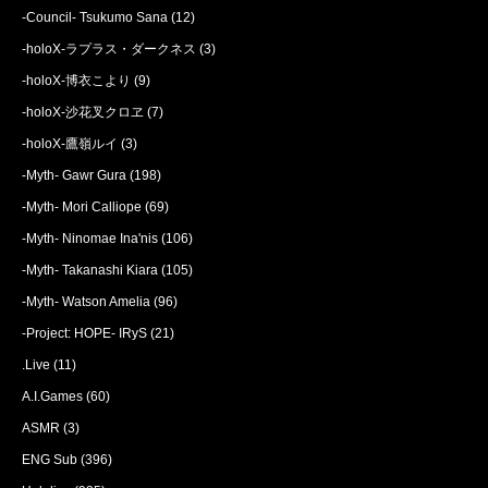
-Council- Tsukumo Sana
(12)
-holoX-ラプラス・ダークネス
(3)
-holoX-博衣こより
(9)
-holoX-沙花叉クロヱ
(7)
-holoX-鷹嶺ルイ
(3)
-Myth- Gawr Gura
(198)
-Myth- Mori Calliope
(69)
-Myth- Ninomae Ina'nis
(106)
-Myth- Takanashi Kiara
(105)
-Myth- Watson Amelia
(96)
-Project: HOPE- IRyS
(21)
.Live
(11)
A.I.Games
(60)
ASMR
(3)
ENG Sub
(396)