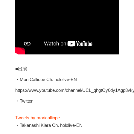
■出演
・Mori Calliope Ch. hololive-EN
https://www.youtube.com/channel/UCL_qhgtOy0dy1Agp8v
・Twitter
Tweets by moricalliope
・Takanashi Kiara Ch. hololive-EN