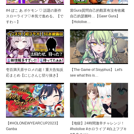
#4 ぽこ あ ポケモン ♡ 話題の新作
當Gura質問自己的觀眾有沒有收藏
スローライフ♡本気で進める。【で
自己的瑟圖時…【Gawr Gura】
すわ～】
【Hololive…
壱百満天原サロメの超！重大告知反
【The Game of Sisyphus】 Let's
応まとめ【にじさんじ切り抜き】
see what this is…
【#HOLONEWYEARCUP2023】
【地獄】24時間激辛チャレンジ！
Ganba
#hololive #ホロライブ #白上フブキ