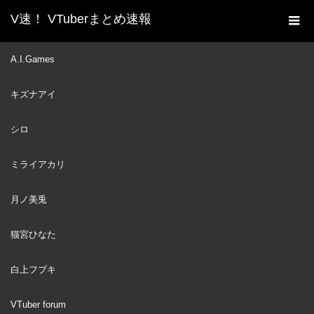
V速！ VTuberまとめ速報
新着動画一覧
VTuber
グラに裏切られるイナニス
A.I.Games
ホーム
【日本語/ホロライブ/切り抜き】
キズナアイ
VTuber
2021
FEB
09
シロ
ミライアカリ
月ノ美兎
猫宮ひなた
白上フブキ
VTuber forum