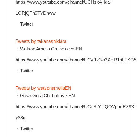
https://www.youtube.com/channel/UCHsx4Hqa-
1ORjQTh9TYDhww
・Twitter
Tweets by takanashikiara
・Watson Amelia Ch. hololive-EN
https://www.youtube.com/channel/UCyl1z3jo3XHR1riLFKG
・Twitter
Tweets by watsonameliaEN
・Gawr Gura Ch. hololive-EN
https://www.youtube.com/channel/UCoSrY_IQQVpmIRZ9Xf-
y93g
・Twitter