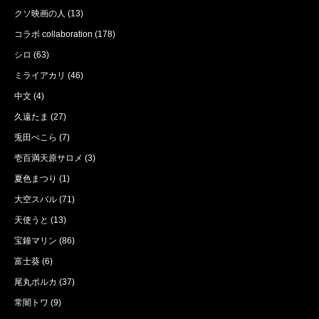
クソ映画の人
(13)
コラボ collaboration
(178)
シロ
(63)
ミライアカリ
(46)
中文
(4)
久遠たま
(27)
兎田ぺこら
(7)
壱百満天原サロメ
(3)
夏色まつり
(1)
大空スバル
(71)
天使うと
(13)
宝鐘マリン
(86)
富士葵
(6)
尾丸ポルカ
(37)
常闇トワ
(9)