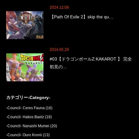
2024.12.08
【Path Of Exile 2】skip the qu…
2024.05.28
#03【ドラゴンボールZ:KAKAROT 】 完全
初見の…
カテゴリー-Category-
-Council- Ceres Fauna
(16)
-Council- Hakos Baelz
(18)
-Council- Nanashi Mumei
(20)
-Council- Ouro Kronii
(13)