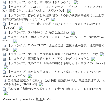
【ホロライブ】みこち、本日復活【さくらみこ】
【ホロライブ】スバルのトモコレキャラクリ、今のところマリンフブキに
次ぐ3番目くらいには上手いよな【大空スバル】
【ホロライブ】赤井はあとが活動再開へ！心身の状態を最優先にした上で
段階的に活動範囲を広げていく形に
【ホロドリ】リリース時に記念石じゃなくてアドトラ走らせるのかよｗ
【Vtuber】
【ホロライブ】スバルが今日からぽこあだよね
ホロライブエキスポ＆フェス行ってきて、とんでもないことに気付いたん
だが…
【ホロライブ】FLOW GLOW・虎金妃笑虎、活動休止を発表 適応障害で
療養へ
【ホロライブ】マリオテニス大会も最強と最弱決めたら面白そうだな
【ホロライブ】真面目な話するとマリアやり過ぎではあったな
【ホロライブ】改めてラジオ体操の有能さを感じた【ホロライブ/hololive】
【ホロライブ】海外勢が日本来てこうやって楽しそうにしてるとなんかニ
コニコしちゃうな
自民党総.裁選の「推薦人」に反日朝鮮壺議員が58人、裏金議員は21人 も
う滅茶苦茶w [828293379]
日本政府「害獣のシカを殺しまくって半分に減らします」 [271912485]
Powered by livedoor 相互RSS