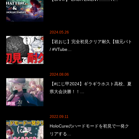
2024.05.26
【岩おじ】完全初見クリア耐久【猫元パト
/ #VTube…
2024.08.06
【#にじ甲2024】ギラギラホスト高校、夏
県大会決勝！！…
2022.09.11
HoloCureのハードモードを初見で一発ク
リアする…