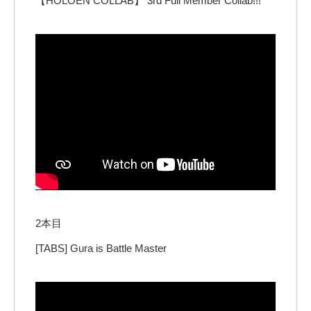
【HOLOEN COLLAB】 3rd Full Member Collab!!!
2本目
[TABS] Gura is Battle Master