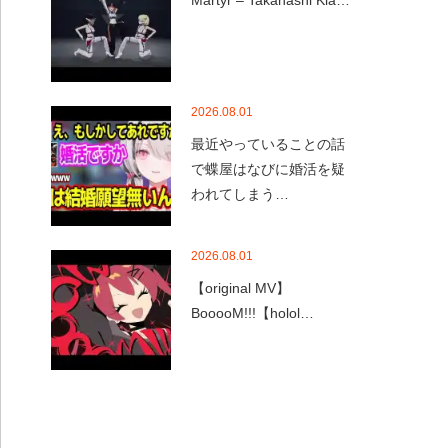
Martyr – Takanashi Kia…
2026.08.01
最近やっていることの話
で蝶屋はなびに婚活を疑
われてしまう…
2026.08.01
【original MV】
BooooM!!!【holol…