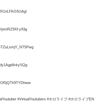
XHR1riLFKG5UAg/
QVpmIRZ9Xf-y93g
0BTZuLsmjY_NT5Pwg
y0dy1Agp8vkySQg
a-1ORjQTh9TYDhww
VritualYoutuber #VirtualYoutubers #ホロライブ #ホロライブEN