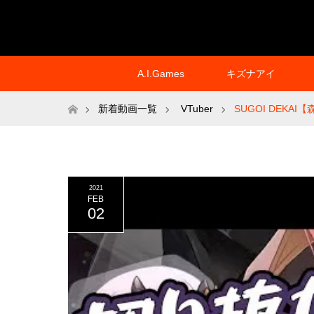
A.I.Games
キズナアイ
ホーム
新着動画一覧
VTuber
SUGOI DEK
2021
FEB
02