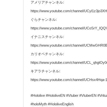
アメリアチャンネル:
https://www.youtube.com/channel/UCyl1z3jo3
ぐらチャンネル:
https://www.youtube.com/channel/UCoSrY_IQ
イナニスチャンネル:
https://www.youtube.com/channel/UCMwGHR
カリオペチャンネル:
https://www.youtube.com/channel/UCL_qhgtO
キアラチャンネル:
https://www.youtube.com/channel/UCHsx4Hq
#Hololive #HololiveEN #Vtuber #VtuberEN #
#holoMyth #HololiveEnglish