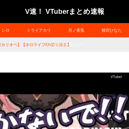
V速！ VTuberまとめ速報
シロ
ミライアカリ
月ノ美兎
猫宮ひなた
AI【森カリオペ】【ホロライブEN切り抜き】
プライバシーポリシー
VTuber