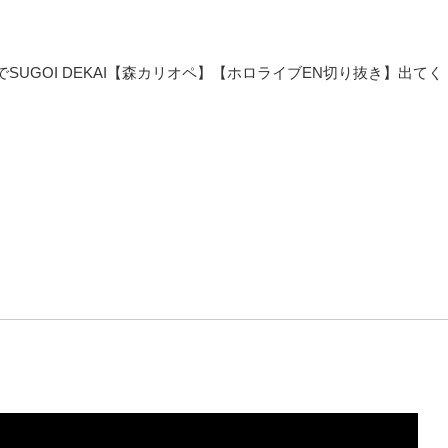
er 和訳切り抜きでSUGOI DEKAI【森カリオペ】【ホロライブEN切り抜き】出てく