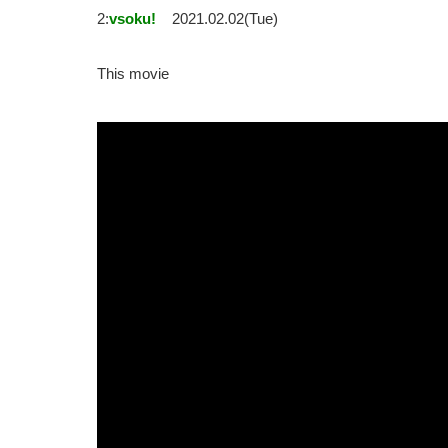
2:
vsoku!
2021.02.02(Tue)
This movie