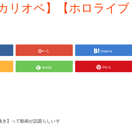
I【森カリオペ】【ホロライブ
+1
Hatena
feedly
Pin it
切り抜き】って動画が話題らしいぞ