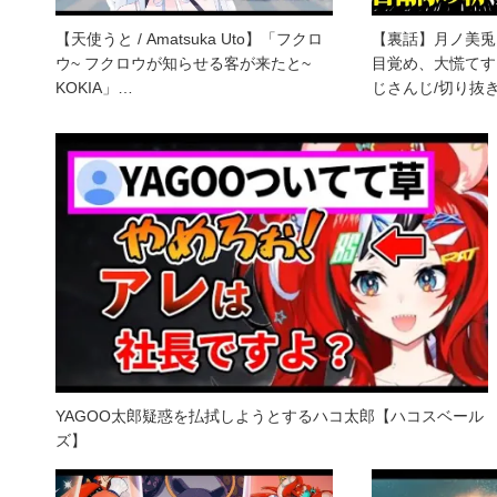
【天使うと / Amatsuka Uto】「フクロ
【裏話】月ノ美兎
ウ~ フクロウが知らせる客が来たと~
目覚め、大慌てす
KOKIA」…
じさんじ/切り抜
YAGOO太郎疑惑を払拭しようとするハコ太郎【ハコスベール
ズ】