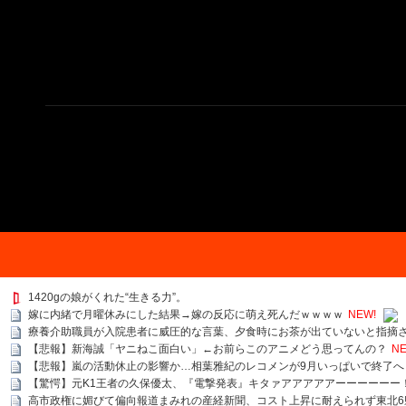
1420gの娘がくれた“生きる力”。
嫁に内緒で月曜休みにした結果→嫁の反応に萌え死んだｗｗｗｗ
NEW!
療養介助職員が入院患者に威圧的な言葉、夕食時にお茶が出ていないと指摘
【悲報】新海誠「ヤニねこ面白い」←お前らこのアニメどう思ってんの？
NE
【悲報】嵐の活動休止の影響か…相葉雅紀のレコメンが9月いっぱいで終了へ
【驚愕】元K1王者の久保優太、『電撃発表』キタァアアアアアーーーーーー
高市政権に媚びて偏向報道まみれの産経新聞、コスト上昇に耐えられず東北6