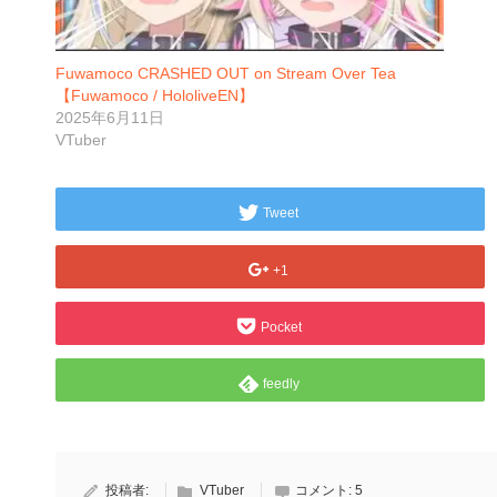
Fuwamoco CRASHED OUT on Stream Over Tea
【Fuwamoco / HololiveEN】
2025年6月11日
VTuber
Tweet
+1
Pocket
feedly
投稿者:
VTuber
コメント:
5