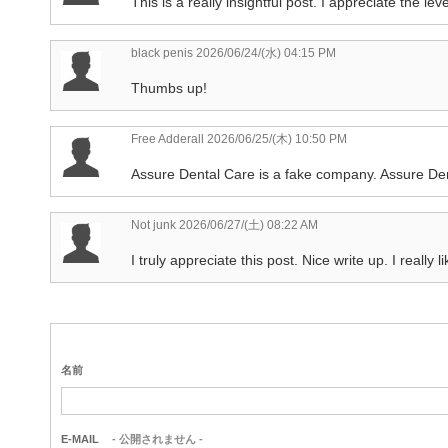
This is a really insightful post. I appreciate the le
black penis
2026/06/24/(水) 04:15 PM
Thumbs up!
Free Adderall
2026/06/25/(木) 10:50 PM
Assure Dental Care is a fake company. Assure Denta
Not junk
2026/06/27/(土) 08:22 AM
I truly appreciate this post. Nice write up. I really 
名前
E-MAIL
- 公開されません -