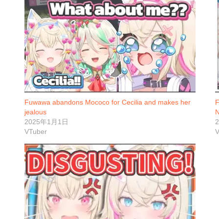
Fuwawa abandons Mococo for Cecilia and makes her
F
jealous
N
2025年1月1日
VTuber
V