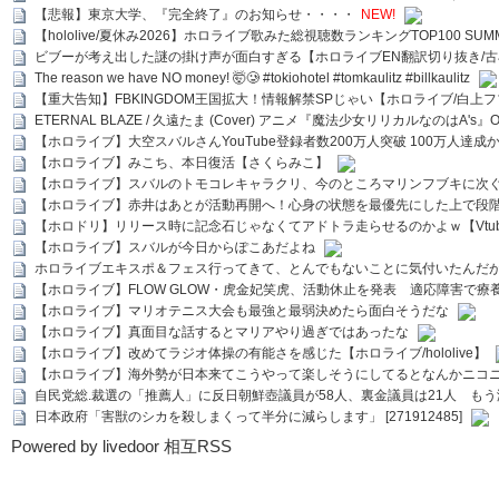
【悲報】東京大学、『完全終了』のお知らせ・・・・
NEW!
【hololive/夏休み2026】ホロライブ歌みた総視聴数ランキングTOP100 SUMMER SPECI
ビブーが考え出した謎の掛け声が面白すぎる【ホロライブEN翻訳切り抜き/古
The reason we have NO money! 🤯🥲 #tokiohotel #tomkaulitz #billkaulitz
【重大告知】FBKINGDOM王国拡大！情報解禁SPじゃい【ホロライブ/白上
ETERNAL BLAZE / 久遠たま (Cover) アニメ『魔法少女リリカルなのはA's』
【ホロライブ】大空スバルさんYouTube登録者数200万人突破 100万人達成
【ホロライブ】みこち、本日復活【さくらみこ】
【ホロライブ】スバルのトモコレキャラクリ、今のところマリンフブキに次ぐ
【ホロライブ】赤井はあとが活動再開へ！心身の状態を最優先にした上で段
【ホロドリ】リリース時に記念石じゃなくてアドトラ走らせるのかよｗ【Vtub
【ホロライブ】スバルが今日からぽこあだよね
ホロライブエキスポ＆フェス行ってきて、とんでもないことに気付いたんだ
【ホロライブ】FLOW GLOW・虎金妃笑虎、活動休止を発表 適応障害で療
【ホロライブ】マリオテニス大会も最強と最弱決めたら面白そうだな
【ホロライブ】真面目な話するとマリアやり過ぎではあったな
【ホロライブ】改めてラジオ体操の有能さを感じた【ホロライブ/hololive】
【ホロライブ】海外勢が日本来てこうやって楽しそうにしてるとなんかニコ
自民党総.裁選の「推薦人」に反日朝鮮壺議員が58人、裏金議員は21人 もう滅茶苦茶
日本政府「害獣のシカを殺しまくって半分に減らします」 [271912485]
Powered by livedoor 相互RSS