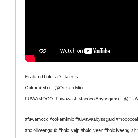
Featured hololive’s Talents:
Ookami Mio – @OokamiMio
FUWAMOCO (Fuwawa & Mococo Abyssgard) – @F
#fuwamoco #ookamimio #fuwawaabyssgard #mococoabys
#hololiveengsub #hololivejp #hololiveen #hololiveenglis