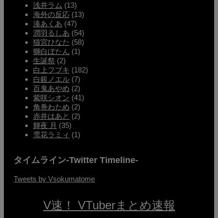
浅井ラム
(13)
海外の反応
(13)
湊あくあ
(47)
潤羽るしあ
(54)
猫宮ひなた
(58)
獅白ぼたん
(1)
生誕祭
(2)
白上フブキ
(182)
白銀ノエル
(7)
百鬼あやめ
(2)
紫咲シオン
(41)
角巻わため
(2)
赤井はあと
(2)
輝夜 月
(35)
雪花ラミィ
(1)
タイムライン-Twitter Timeline-
Tweets by Vsokumatome
V速！ VTuberまとめ速報