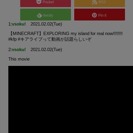
Pocket
RSS
feedly
Pin it
1:
vsoku!
2021.02.02(Tue)
【MINECRAFT】EXPLORING my island for real now!!!!!!!!
#kfp #キアライブって動画が話題らしいぞ
2:
vsoku!
2021.02.02(Tue)
This movie