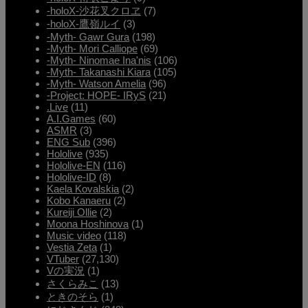
-holoX-沙花叉クロヱ
(7)
-holoX-鷹嶺ルイ
(3)
-Myth- Gawr Gura
(198)
-Myth- Mori Calliope
(69)
-Myth- Ninomae Ina'nis
(106)
-Myth- Takanashi Kiara
(105)
-Myth- Watson Amelia
(96)
-Project: HOPE- IRyS
(21)
.Live
(11)
A.I.Games
(60)
ASMR
(3)
ENG Sub
(396)
Hololive
(935)
Hololive-EN
(116)
Hololive-ID
(8)
Kaela Kovalskia
(2)
Kobo Kanaeru
(2)
Kureiji Ollie
(2)
Moona Hoshinova
(1)
Music video
(118)
Vestia Zeta
(1)
VTuber
(27,130)
Vの実況
(1)
さくらみこ
(13)
ときのそら
(1)