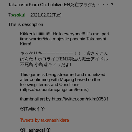
Takanashi Kiara Ch. hololive-EN死亡フラグか・・・？
7:
vsoku!
2021.02.02(Tue)
This is description
Kikkerikiiiiiiiiiiiiii!!! Hello everyone!!! It’s me, part-
time warrior/idol, majestic phoenix Takanashi
Kiara!
キッケリキーーーーーーー！！！皆さんこん
ばんわ！ホロライブEN1期生の戦士アイドル
不死鳥 小鳥遊キアラだよ!
This game is being streamed and monetized
after confirming with Mojang based on the
following Terms and Conditions
(https://account.mojang.com/terms)
thumbnail art by https://twitter.com/akira0053 !
🏵️[Twitter] 🏵️
Tweets by takanashikiara
🏵️[Hashtags] 🏵️