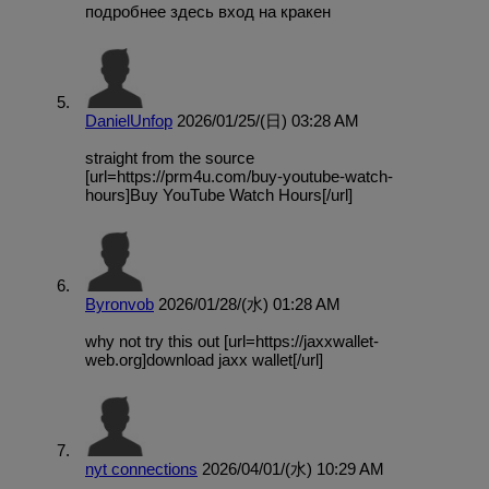
подробнее здесь вход на кракен
DanielUnfop
2026/01/25/(日) 03:28 AM
straight from the source
[url=https://prm4u.com/buy-youtube-watch-
hours]Buy YouTube Watch Hours[/url]
Byronvob
2026/01/28/(水) 01:28 AM
why not try this out [url=https://jaxxwallet-
web.org]download jaxx wallet[/url]
nyt connections
2026/04/01/(水) 10:29 AM