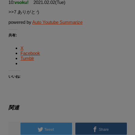
10:
vsoku!
2021.02.02(Tue)
>>7 ありがとう
powered by
Auto Youtube Summarize
共有:
X
Facebook
Tumblr
いいね:
関連
Tweet
Share