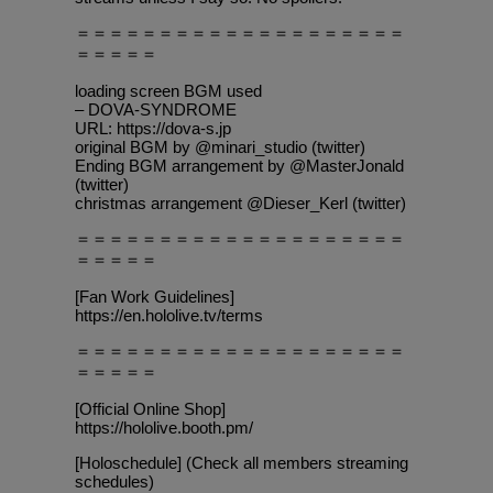
＝＝＝＝＝＝＝＝＝＝＝＝＝＝＝＝＝＝＝＝
＝＝＝＝＝
loading screen BGM used
– DOVA-SYNDROME
URL: https://dova-s.jp
original BGM by @minari_studio (twitter)
Ending BGM arrangement by @MasterJonald
(twitter)
christmas arrangement @Dieser_Kerl (twitter)
＝＝＝＝＝＝＝＝＝＝＝＝＝＝＝＝＝＝＝＝
＝＝＝＝＝
[Fan Work Guidelines]
https://en.hololive.tv/terms
＝＝＝＝＝＝＝＝＝＝＝＝＝＝＝＝＝＝＝＝
＝＝＝＝＝
[Official Online Shop]
https://hololive.booth.pm/
[Holoschedule] (Check all members streaming
schedules)