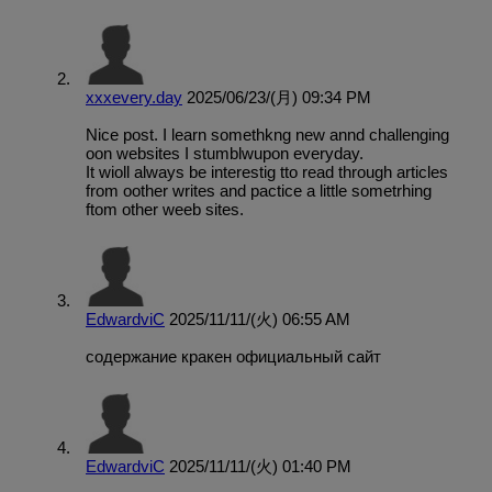
xxxevery.day
2025/06/23/(月) 09:34 PM
Nice post. I learn somethkng new annd challenging
oon websites I stumblwupon everyday.
It wioll always be interestig tto read through articles
from oother writes and pactice a little sometrhing
ftom other weeb sites.
EdwardviC
2025/11/11/(火) 06:55 AM
содержание кракен официальный сайт
EdwardviC
2025/11/11/(火) 01:40 PM