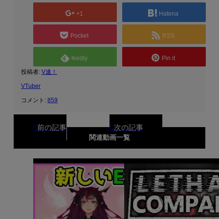
+1
Hatena
Pocket
RSS
feedly
Pin it
投稿者:
V速！
VTuber
コメント:
859
関連動画一覧