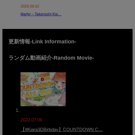
2026.08.02
Martyr – Takanashi Kia…
更新情報-Link Information-
ランダム動画紹介-Random Movie-
2022.07.06
【#Kiara3DBirbday】COUNTDOWN C…