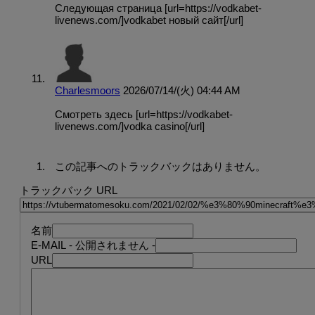
Следующая страница [url=https://vodkabet-
livenews.com/]vodkabet новый сайт[/url]
Charlesmoors
2026/07/14/(火) 04:44 AM
Смотреть здесь [url=https://vodkabet-
livenews.com/]vodka casino[/url]
この記事へのトラックバックはありません。
トラックバック URL
名前
E-MAIL
- 公開されません -
URL