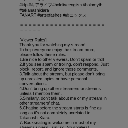
#kfp #キアライブ#hololiveenglish #holomyth
#takanashikiara
FANART #artsofashes #絵ニックス
＝＝＝＝＝＝＝＝＝＝＝＝＝＝＝＝＝＝＝＝
＝＝＝＝＝
[Viewer Rules]
Thank you for watching my stream!
To help everyone enjoy the stream more,
please follow these rules:
1.Be nice to other viewers. Don’t spam or troll
2.If you see spam or trolling, don’t respond. Just
block, report, and ignore those comments.
3.Talk about the stream, but please don’t bring
up unrelated topics or have personal
conversations.
4.Don’t bring up other streamers or streams
unless I mention them.
5.Similarly, don’t talk about me or my stream in
other streamers’ chat.
6.Chatting before the stream starts is fine as
long as it’s not completely unrelated to
Takanashi Kiara.
7. Backseating is welcome in most of my
streams unless I say so. No spoilers!