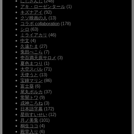
にじさんじ
(248)
アキ・ローゼンタール
(1)
キズナアイ
(92)
クソ映画の人
(13)
コラボ collaboration
(178)
シロ
(63)
ミライアカリ
(46)
中文
(4)
久遠たま
(27)
兎田ぺこら
(7)
壱百満天原サロメ
(3)
夏色まつり
(1)
大空スバル
(71)
天使うと
(13)
宝鐘マリン
(86)
富士葵
(6)
尾丸ポルカ
(37)
常闇トワ
(9)
戌神ころね
(3)
日本語字幕
(172)
星街すいせい
(12)
月ノ美兎
(101)
桐生ココ
(4)
殿堂入り
(6)