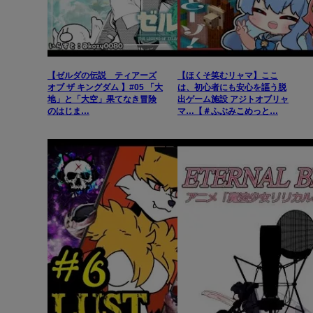
【ゼルダの伝説 ティアーズ
【ほくそ笑むリャマ】ここ
オブ ザ キングダム 】#05 「大
は、初心者にも安心を謳う脱
地」と「大空」果てなき冒険
出ゲーム施設 アジトオブリャ
のはじま…
マ…【＃ふぶみこめっと…