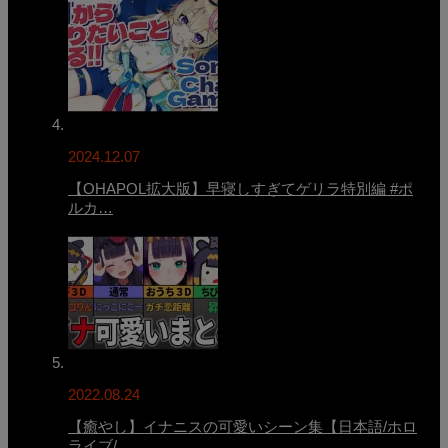
2024.12.07
【OHAPOL拡大版】早寝しすぎてゲリラ特別編 #ポ
ルカ…
2022.08.24
【癒やし】イナニスの可愛いシーン集【日本語/ホロ
ライブ/…