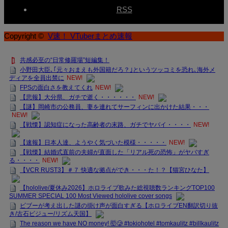
RSS
Copyright ©
V速！ VTuberまとめ速報
共感必至の“日常修羅場”短編集！
小野田大臣､｢元々おまえも外国籍だろ？｣というツッコミを恐れ､海外メ
ディアを全員出禁に
NEW!
FPSの面白さを教えてくれ
NEW!
【悲報】大分県、ガチで逝く・・・・・・
NEW!
【謎】岡崎市の公務員、妻を連れてサーフィンに出かけた結果・・・
NEW!
【戦慄】認知症になった高齢者の末路、ガチでヤバイ・・・・
NEW!
【速報】日本人達、ようやく気づいた模様・・・・・
NEW!
【戦慄】結婚式直前の夫婦が直面した「リアル死の恐怖」がヤバすぎ
る・・・・
NEW!
【VCR RUST3】＃７ 快適な拠点ができ・・・た！？【猫宮ひなた】
【hololive/夏休み2026】ホロライブ歌みた総視聴数ランキングTOP100
SUMMER SPECIAL 100 Most Viewed hololive cover songs
ビブーが考え出した謎の掛け声が面白すぎる【ホロライブEN翻訳切り抜
き/古石ビジュー/リズム天国】
The reason we have NO money! 🤯🥲 #tokiohotel #tomkaulitz #billkaulitz