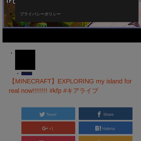
プライバシーポリシー
02
FEB
2021
VTuber
【MINECRAFT】EXPLORING my island for
real now!!!!!!!! #kfp #キアライブ
Tweet
Share
+1
Hatena