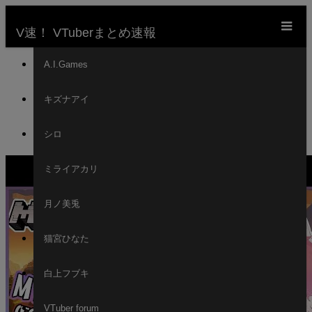
m
V速！ VTuberまとめ速報
ホーム
A.I.Games
新着動画一覧
キズナアイ
VTuber
【MINECRAFT】EXPLORING my island for real
シロ
now!!!!!!!! #kfp #キアライブ
ミライアカリ
月ノ美兎
猫宮ひなた
白上フブキ
VTuber forum