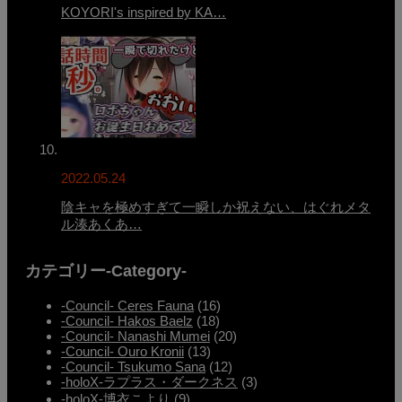
KOYORI's inspired by KA…
2022.05.24
陰キャを極めすぎて一瞬しか祝えない、はぐれメタ
ル湊あくあ…
カテゴリー-Category-
-Council- Ceres Fauna
(16)
-Council- Hakos Baelz
(18)
-Council- Nanashi Mumei
(20)
-Council- Ouro Kronii
(13)
-Council- Tsukumo Sana
(12)
-holoX-ラプラス・ダークネス
(3)
-holoX-博衣こより
(9)