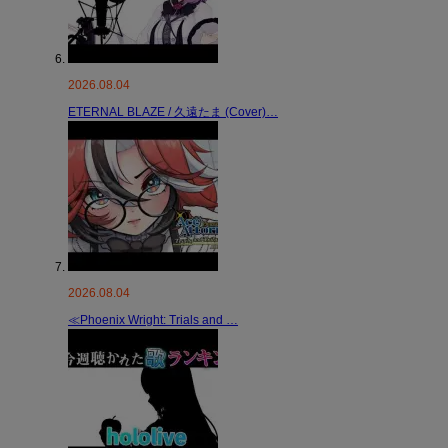
2026.08.04
ETERNAL BLAZE / 久遠たま (Cover)…
2026.08.04
≪Phoenix Wright: Trials and …