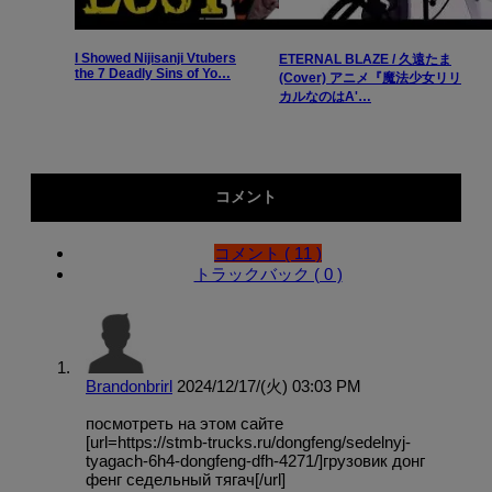
I Showed Nijisanji Vtubers
ETERNAL BLAZE / 久遠たま
the 7 Deadly Sins of Yo…
(Cover) アニメ『魔法少女リリ
カルなのはA'…
コメント
コメント ( 11 )
トラックバック ( 0 )
Brandonbrirl
2024/12/17/(火) 03:03 PM
посмотреть на этом сайте
[url=https://stmb-trucks.ru/dongfeng/sedelnyj-
tyagach-6h4-dongfeng-dfh-4271/]грузовик донг
фенг седельный тягач[/url]