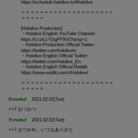
https://schedule.hololive.tv/#hololive
＝＝＝＝＝＝＝＝＝＝＝＝＝＝＝＝＝＝＝＝
＝＝＝＝＝
[Hololive Production]
・Hololive English YouTube Channel:
https://t.co/LcYDgFF9V0?amp=1
・Hololive Production Official Twitter:
https://twitter.com/hololivetv
・Hololive English Official Twitter:
https://twitter.com/hololive_En
・Hololive English Official Reddit:
https://www.reddit.com/r/Hololive/
＝＝＝＝＝＝＝＝＝＝＝＝＝＝＝＝＝＝＝＝
＝＝＝＝＝
8:
vsoku!
2021.02.02(Tue)
>>7 おつおつ
9:
vsoku!
2021.02.02(Tue)
>>7 おつかれ。いつもありがと