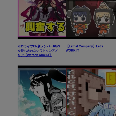
ホロライブEN新メンバーIRyS
【Lethal Company】Let's
WORK IT
を待ちきれないワトソンアメ
リア【Watson Amelia】