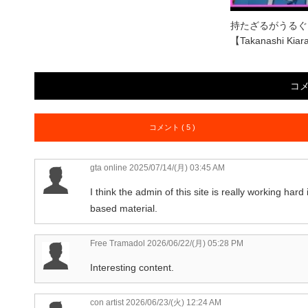
持たざるがうるぐ
【Takanashi Kia
コ
コメント ( 5 )
gta online
2025/07/14/(月) 03:45 AM
I think the admin of this site is really working har
based material.
Free Tramadol
2026/06/22/(月) 05:28 PM
Interesting content.
con artist
2026/06/23/(火) 12:24 AM