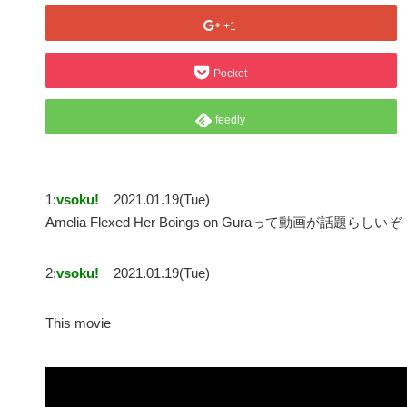
+1
Pocket
feedly
1:
vsoku!
2021.01.19(Tue)
Amelia Flexed Her Boings on Guraって動画が話題らしいぞ
2:
vsoku!
2021.01.19(Tue)
This movie