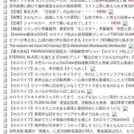
突然ナフサを見つけたカルビーさん、白黒包装にした結果4週連続売上減
NE
高市政権に媚びて偏向報道まみれの産経新聞、コスト上昇に耐えられず東北6
【悲報】東京大学、『完全終了』のお知らせ・・・・
NEW!
【衝撃】さかなクン、結婚してる？の質問に「お魚で幸せ」と答えた結果ｗ
【悲報】ショベルカー、ガチで吸い込まれてしまう・・・・・
NEW!
【物議】ジャンポケ斉藤裁判、被害女性「モンスター」斉藤被告「同意と思
【hololive/夏休み2026】ホロライブ歌みた総視聴数ランキングTOP100 SUMMER SPECI
ビブーが考え出した謎の掛け声が面白すぎる【ホロライブEN翻訳切り抜き/古
The reason we have NO money! 🤯🥲 #tokiohotel #tomkaulitz #billkaulitz
【重大告知】FBKINGDOM王国拡大！情報解禁SPじゃい【ホロライブ/白上
ETERNAL BLAZE / 久遠たま (Cover) アニメ『魔法少女リリカルなのはA's』
【ホロライブ】大空スバルさんYouTube登録者数200万人突破 100万人達成
【ホロライブ】みこち、本日復活【さくらみこ】
【ホロライブ】スバルのトモコレキャラクリ、今のところマリンフブキに次ぐ
【ホロライブ】赤井はあとが活動再開へ！心身の状態を最優先にした上で段
【ホロドリ】リリース時に記念石じゃなくてアドトラ走らせるのかよｗ【Vtub
【ホロライブ】スバルが今日からぽこあだよね
ホロライブエキスポ＆フェス行ってきて、とんでもないことに気付いたんだ
【ホロライブ】FLOW GLOW・虎金妃笑虎、活動休止を発表 適応障害で療
【ホロライブ】マリオテニス大会も最強と最弱決めたら面白そうだな
【ホロライブ】真面目な話するとマリアやり過ぎではあったな
【ホロライブ】改めてラジオ体操の有能さを感じた【ホロライブ/hololive】
【ホロライブ】海外勢が日本来てこうやって楽しそうにしてるとなんかニコ
自民党総.裁選の「推薦人」に反日朝鮮壺議員が58人、裏金議員は21人 もう滅茶苦茶