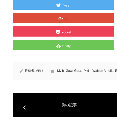
Tweet
+1
Pocket
feedly
投稿者:
V速！
-Myth- Gawr Gura
,
-Myth- Watson Amelia
,