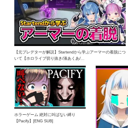
【元プレデターが解説】Startendから学ぶアーマーの着脱につ
いて【ホロライブ切り抜き/湊あくあ/…
ホラーゲーム 絶対に叫ばない縛り
【Pacify】[ENG SUB]