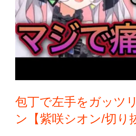
包丁で左手をガッツ
ン【紫咲シオン/切り