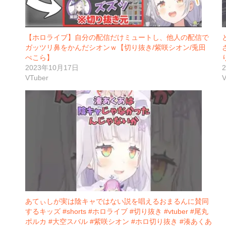
【ホロライブ】自分の配信だけミュートし、他人の配信で
ガッツリ鼻をかんだシオンｗ【切り抜き/紫咲シオン/兎田
ぺこら】
2023年10月17日
VTuber
V
あてぃしが実は陰キャではない説を唱えるおまるんに賛同
するキッズ #shorts #ホロライブ #切り抜き #vtuber #尾丸
ポルカ #大空スバル #紫咲シオン #ホロ切り抜き #湊あくあ