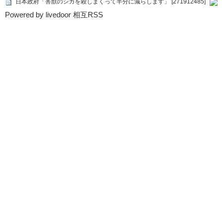
日本政府「害獣のシカを殺しまくって半分に減らします」 [271912485]
Powered by livedoor 相互RSS