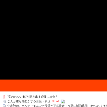
“変われない私”が動き出す瞬間に出会う
なんか嫌な感じがする言葉・表現
NEW!
中島翔哉、ポルティモネンセ帰還が正式決定！今夏に浦和退団、5年ぶり3度