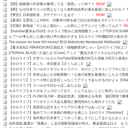
【闇】税務署の不祥事が爆増してる『原因』って何？？
NEW!
【闇】なぜ日本でコメが買えなくなり食料自給率が過去最低に並んだのか？
【警告】日本国民達、ガチでヤバくなるぞ・・・・・・
NEW!
【最強】玉置浩二とASKA、10数年の時を経て幻の合作曲をガチリリースへ
【悲報】新海誠「ヤニねこ面白い」←お前らこのアニメどう思ってんの？
NE
【hololive/夏休み2026】ホロライブ歌みた総視聴数ランキングTOP100 SUMMER SPECI
ビブーが考え出した謎の掛け声が面白すぎる【ホロライブEN翻訳切り抜き/古
The reason we have NO money! 🤯🥲 #tokiohotel #tomkaulitz #billkaulitz
【重大告知】FBKINGDOM王国拡大！情報解禁SPじゃい【ホロライブ/白上
ETERNAL BLAZE / 久遠たま (Cover) アニメ『魔法少女リリカルなのはA's』
【ホロライブ】大空スバルさんYouTube登録者数200万人突破 100万人達成
【ホロライブ】みこち、本日復活【さくらみこ】
【ホロライブ】スバルのトモコレキャラクリ、今のところマリンフブキに次ぐ
【ホロライブ】赤井はあとが活動再開へ！心身の状態を最優先にした上で段
【ホロドリ】リリース時に記念石じゃなくてアドトラ走らせるのかよｗ【Vtub
【ホロライブ】スバルが今日からぽこあだよね
ホロライブエキスポ＆フェス行ってきて、とんでもないことに気付いたんだ
【ホロライブ】FLOW GLOW・虎金妃笑虎、活動休止を発表 適応障害で療
【ホロライブ】マリオテニス大会も最強と最弱決めたら面白そうだな
【ホロライブ】真面目な話するとマリアやり過ぎではあったな
【ホロライブ】改めてラジオ体操の有能さを感じた【ホロライブ/hololive】
【ホロライブ】海外勢が日本来てこうやって楽しそうにしてるとなんかニコ
自民党総.裁選の「推薦人」に反日朝鮮壺議員が58人、裏金議員は21人 もう滅茶苦茶