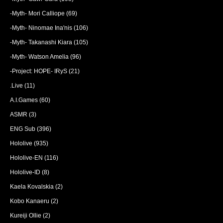
-Myth- Mori Calliope
(69)
-Myth- Ninomae Ina'nis
(106)
-Myth- Takanashi Kiara
(105)
-Myth- Watson Amelia
(96)
-Project: HOPE- IRyS
(21)
.Live
(11)
A.I.Games
(60)
ASMR
(3)
ENG Sub
(396)
Hololive
(935)
Hololive-EN
(116)
Hololive-ID
(8)
Kaela Kovalskia
(2)
Kobo Kanaeru
(2)
Kureiji Ollie
(2)