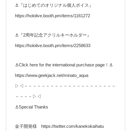
⚓『はじめてのオリジナル個人ボイス』
https://hololive.booth.pm/items/1161272
⚓『2周年記念アクリルキーホルダー』
https://hololive.booth.pm/items/2258633
⚓Click here for the international purchase page！⚓
https://www.geekjack.net/minato_aqua
▷◁－－－－－－－－－－－－－－－－－－－－－
－－－－▷◁
⚓Special Thanks
金子開発様 https://twitter.com/kanekokaihatu