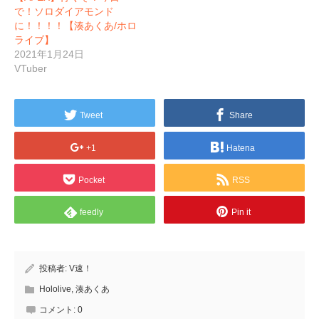
で！ソロダイアモンド
に！！！！【湊あくあ/ホロ
ライブ】
2021年1月24日
VTuber
Tweet
Share
+1
Hatena
Pocket
RSS
feedly
Pin it
投稿者:
V速！
Hololive
,
湊あくあ
コメント:
0