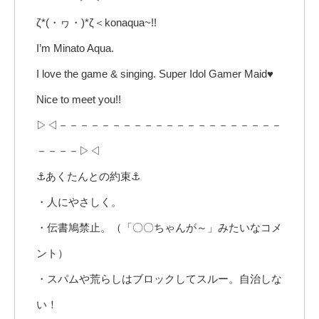
ζ*(・ヮ・)*ζ＜konaqua~!!
I’m Minato Aqua.
I love the game & singing. Super Idol Gamer Maid♥
Nice to meet you!!
▷◁－－－－－－－－－－－－－－－－－－－－－
－－－－▷◁
⚓あくたんとの約束⚓
・人にやさしく。
・伝書鳩禁止。（「〇〇ちゃんが～」みたいなコメ
ント）
・スパムや荒らしはブロックしてスルー。自治しな
い！