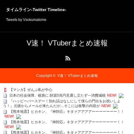
タイムライン-Twitter Timeline-
Tweets by Vsokumatome
V速！ VTuberまとめ速報
RSS
Copyright ©
V速！ VTuberまとめ速報
【マンガ】ぜんぶ私が中心
日本の社会保障、岐路に 財源5兆円見通し立たず―消費減税
NEW!
『ハッピーバースデー！別れ話はなしにして僕らの門出をお祝いしよ
う！』元彼からメールが来たんだが…そこには衝撃の内容が
NEW!
【熊本地震】ヒカキン、『神対応』キタァアアアアーーーーーーー！！
NEW!
【熊本地震】ヒカキン、『神対応』キタァアアアアーーーーーーー！！
NEW!
【熊本地震】ヒカキン、『神対応』キタァアアアアーーーーーーー！！