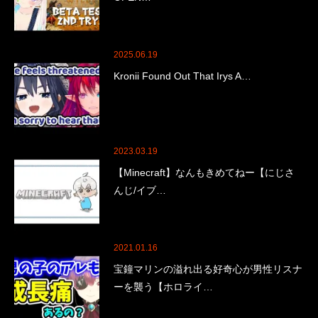
2025.06.19
Kronii Found Out That Irys A…
2023.03.19
【Minecraft】なんもきめてねー【にじさ
んじ/イブ…
2021.01.16
宝鐘マリンの溢れ出る好奇心が男性リスナ
ーを襲う【ホロライ…