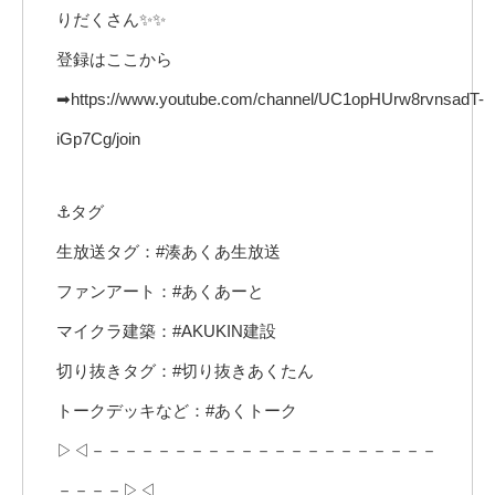
りだくさん✨✨
登録はここから
➡https://www.youtube.com/channel/UC1opHUrw8rvnsadT-
iGp7Cg/join
⚓タグ
生放送タグ：#湊あくあ生放送
ファンアート：#あくあーと
マイクラ建築：#AKUKIN建設
切り抜きタグ：#切り抜きあくたん
トークデッキなど：#あくトーク
▷◁－－－－－－－－－－－－－－－－－－－－－
－－－－▷◁