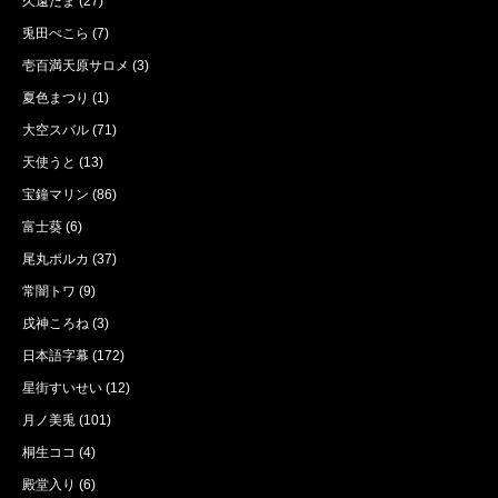
久遠たま
(27)
兎田ぺこら
(7)
壱百満天原サロメ
(3)
夏色まつり
(1)
大空スバル
(71)
天使うと
(13)
宝鐘マリン
(86)
富士葵
(6)
尾丸ポルカ
(37)
常闇トワ
(9)
戌神ころね
(3)
日本語字幕
(172)
星街すいせい
(12)
月ノ美兎
(101)
桐生ココ
(4)
殿堂入り
(6)