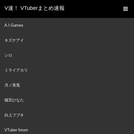
V速！ VTuberまとめ速報
新着動画一覧
Hololive
,
湊あくあ
【APEX】ソロ
A.I.Games
ホーム
ダイアモンドⅢになりたい！！！！！【湊あくあ/ホロライブ】
キズナアイ
Hololive
2021
シロ
JAN
湊あくあ
17
ミライアカリ
月ノ美兎
猫宮ひなた
白上フブキ
VTuber forum