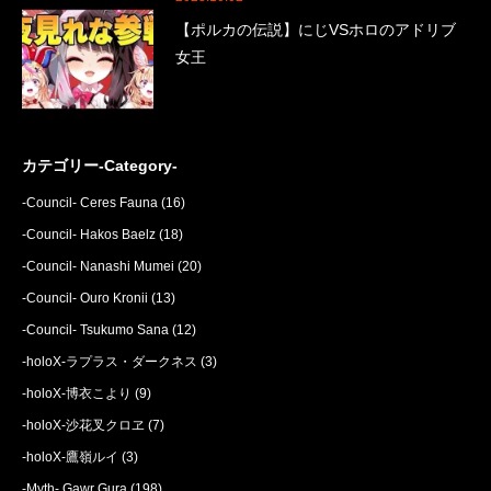
【ポルカの伝説】にじVSホロのアドリブ
女王
カテゴリー-Category-
-Council- Ceres Fauna
(16)
-Council- Hakos Baelz
(18)
-Council- Nanashi Mumei
(20)
-Council- Ouro Kronii
(13)
-Council- Tsukumo Sana
(12)
-holoX-ラプラス・ダークネス
(3)
-holoX-博衣こより
(9)
-holoX-沙花叉クロヱ
(7)
-holoX-鷹嶺ルイ
(3)
-Myth- Gawr Gura
(198)