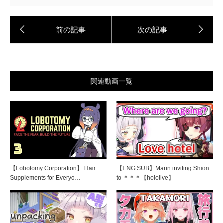
関連動画一覧
【Lobotomy Corporation】 Hair
【ENG SUB】Marin inviting Shion
Supplements for Everyo…
to ＊＊＊【hololive】