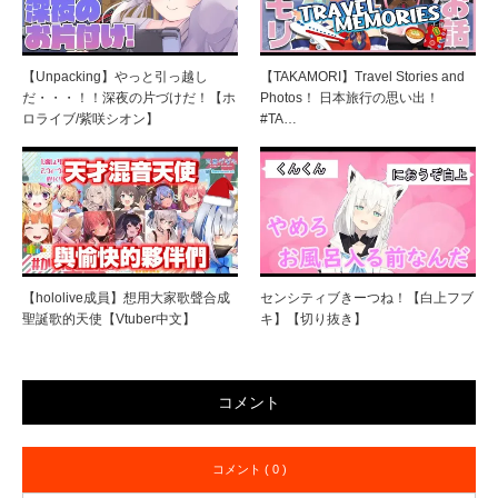
【Unpacking】やっと引っ越し
【TAKAMORI】Travel Stories and
だ・・・！！深夜の片づけだ！【ホ
Photos！ 日本旅行の思い出！
ロライブ/紫咲シオン】
#TA…
【hololive成員】想用大家歌聲合成
センシティブきーつね！【白上フブ
聖誕歌的天使【Vtuber中文】
キ】【切り抜き】
コメント
コメント ( 0 )