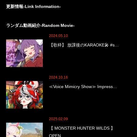
更新情報-Link Information-
ランダム動画紹介-Random Movie-
2024.05.10
【歌枠】 放課後のKARAOKE🎤 #s…
2024.10.16
≪Voice Mimicry Show≫ Impress…
2025.02.09
【 MONSTER HUNTER WILDS 】
OPEN…