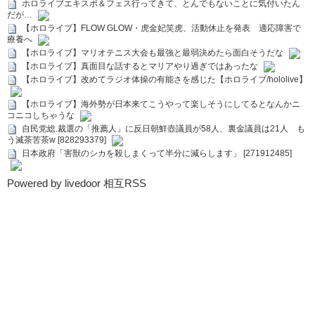
ホロライブエキスポ＆フェス行ってきて、とんでもないことに気付いたん
だが…
【ホロライブ】FLOW GLOW・虎金妃笑虎、活動休止を発表 適応障害で
療養へ
【ホロライブ】マリオテニス大会も最強と最弱決めたら面白そうだな
【ホロライブ】真面目な話するとマリアやり過ぎではあったな
【ホロライブ】改めてラジオ体操の有能さを感じた【ホロライブ/hololive】
【ホロライブ】海外勢が日本来てこうやって楽しそうにしてるとなんかニ
コニコしちゃうな
自民党総.裁選の「推薦人」に反日朝鮮壺議員が58人、裏金議員は21人 も
う滅茶苦茶w [828293379]
日本政府「害獣のシカを殺しまくって半分に減らします」 [271912485]
Powered by livedoor 相互RSS