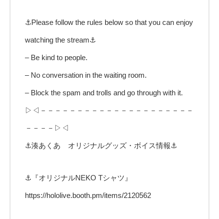
⚓Please follow the rules below so that you can enjoy
watching the stream⚓
– Be kind to people.
– No conversation in the waiting room.
– Block the spam and trolls and go through with it.
▷◁－－－－－－－－－－－－－－－－－－－－－
－－－－▷◁
⚓湊あくあ オリジナルグッズ・ボイス情報⚓
⚓『オリジナルNEKO Tシャツ』
https://hololive.booth.pm/items/2120562