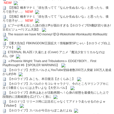
NEW!
【悲報】橋本マナミ「頭を洗ってて『なんか生ぬるいな』と思ったら、後
ろで息子が…」
NEW!
【悲報】橋本マナミ「頭を洗ってて『なんか生ぬるいな』と思ったら、後
ろで息子が…」
NEW!
ビブーが考え出した謎の掛け声が面白すぎる【ホロライブEN翻訳切り抜き/
古石ビジュー/リズム天国】
The reason we have NO money! 🤯🥲 #tokiohotel #tomkaulitz #billkaulitz
【重大告知】FBKINGDOM王国拡大！情報解禁SPじゃい【ホロライブ/白上
フブキ】
ETERNAL BLAZE / 久遠たま (Cover) アニメ『魔法少女リリカルなのは
A's』OP
≪Phoenix Wright: Trials and Tribulations≫ EDGEYBOI?!… First
Playthrough! #6【SPOILER WARNING】
【ホロライブ】大空スバルさんYouTube登録者数200万人突破 100万人達成
から約5年
【ホロライブ】みこち、本日復活【さくらみこ】
【ホロライブ】スバルのトモコレキャラクリ、今のところマリンフブキに
次ぐ3番目くらいには上手いよな【大空スバル】
【ホロライブ】赤井はあとが活動再開へ！心身の状態を最優先にした上で
段階的に活動範囲を広げていく形に
【ホロドリ】リリース時に記念石じゃなくてアドトラ走らせるのかよｗ
【Vtuber】
【ホロライブ】スバルが今日からぽこあだよね