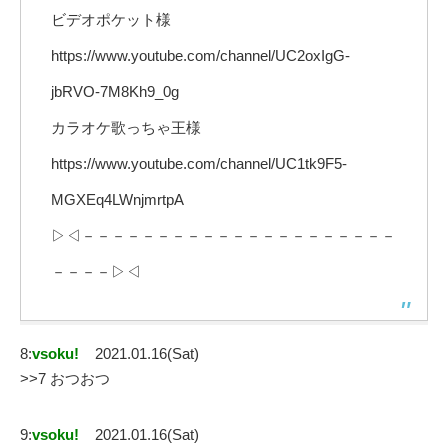
ビデオポケット様
https://www.youtube.com/channel/UC2oxIgG-
jbRVO-7M8Kh9_0g
カラオケ歌っちゃ王様
https://www.youtube.com/channel/UC1tk9F5-
MGXEq4LWnjmrtpA
▷◁－－－－－－－－－－－－－－－－－－－－－
－－－－▷◁
8:
vsoku!
2021.01.16(Sat)
>>7 おつおつ
9:
vsoku!
2021.01.16(Sat)