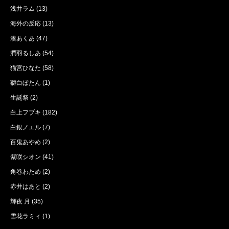
浅井ラム
(13)
海外の反応
(13)
湊あくあ
(47)
潤羽るしあ
(54)
猫宮ひなた
(58)
獅白ぼたん
(1)
生誕祭
(2)
白上フブキ
(182)
白銀ノエル
(7)
百鬼あやめ
(2)
紫咲シオン
(41)
角巻わため
(2)
赤井はあと
(2)
輝夜 月
(35)
雪花ラミィ
(1)