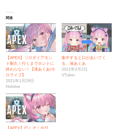
関連
【APEX】ソロダイアモン
集中すると口があいてく
ド耐久！行くまでホントに
る、湊あくあ
終わらない！【湊あくあ/ホ
2021年2月2日
ロライブ】
VTuber
2021年1月29日
Hololive
【APEX】行くぞ！今日