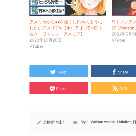
アメリカから●●を無くし日本のように
ワトソンアメ
したいアメリアw【ホロライブEN切り
打【Watson 
抜き・ワトソン・アメリア】
2021年5月9
2023年10月26日
VTuber
VTuber
Tweet
Share
Pocket
RSS
投稿者:
V速！
-Myth- Watson Amelia
,
Hololive
,