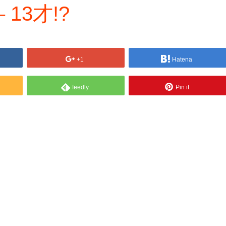
13才!?
+1
Hatena
feedly
Pin it