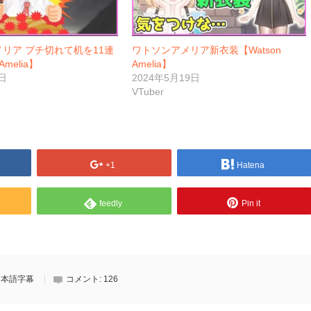
リア ブチ切れて机を11連
ワトソンアメリア新衣装【Watson
Amelia】
Amelia】
日
2024年5月19日
VTuber
+1
Hatena
feedly
Pin it
日本語字幕
コメント:
126