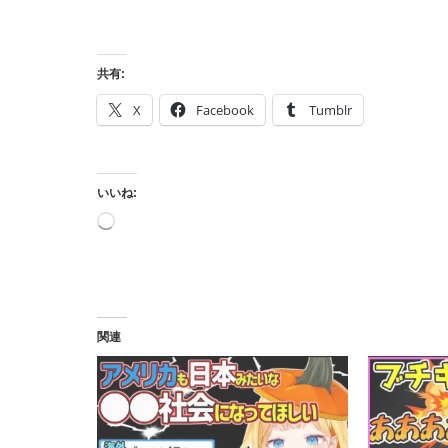
共有:
X
Facebook
Tumblr
いいね:
読
み
込
み
中…
関連