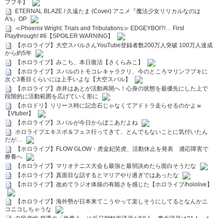
フブキ】
ETERNAL BLAZE / 久遠たま (Cover) アニメ『魔法少女リリカルなのは
A's』OP
≪Phoenix Wright: Trials and Tribulations≫ EDGEYBOI?!… First
Playthrough! #6【SPOILER WARNING】
【ホロライブ】大空スバルさんYouTube登録者数200万人突破 100万人達成
から約5年
【ホロライブ】みこち、本日復活【さくらみこ】
【ホロライブ】スバルのトモコレキャラクリ、今のところマリンフブキに
次ぐ3番目くらいには上手いよな【大空スバル】
【ホロライブ】赤井はあとが活動再開へ！心身の状態を最優先にした上で
段階的に活動範囲を広げていく形に
【ホロドリ】リリース時に記念石じゃなくてアドトラ走らせるのかよｗ
【Vtuber】
【ホロライブ】スバルが今日からぽこあだよね
ホロライブエキスポ＆フェス行ってきて、とんでもないことに気付いたん
だが…
【ホロライブ】FLOW GLOW・虎金妃笑虎、活動休止を発表 適応障害で
療養へ
【ホロライブ】マリオテニス大会も最強と最弱決めたら面白そうだな
【ホロライブ】真面目な話するとマリアやり過ぎではあったな
【ホロライブ】改めてラジオ体操の有能さを感じた【ホロライブ/hololive】
【ホロライブ】海外勢が日本来てこうやって楽しそうにしてるとなんかニ
コニコしちゃうな