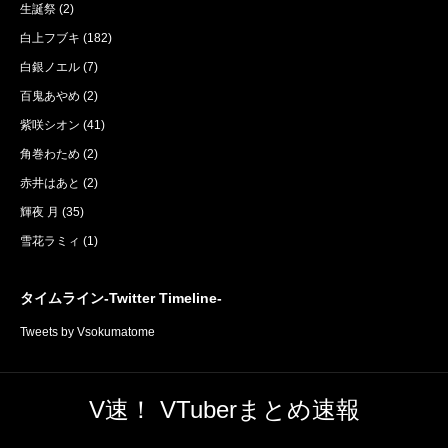
生誕祭
(2)
白上フブキ
(182)
白銀ノエル
(7)
百鬼あやめ
(2)
紫咲シオン
(41)
角巻わため
(2)
赤井はあと
(2)
輝夜 月
(35)
雪花ラミィ
(1)
タイムライン-Twitter Timeline-
Tweets by Vsokumatome
V速！ VTuberまとめ速報