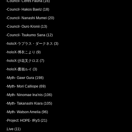
-Council- Ceres Fauna
(16)
-Council- Hakos Baelz
(18)
-Council- Nanashi Mumei
(20)
-Council- Ouro Kronii
(13)
-Council- Tsukumo Sana
(12)
-holoX-ラプラス・ダークネス
(3)
-holoX-博衣こより
(9)
-holoX-沙花叉クロヱ
(7)
-holoX-鷹嶺ルイ
(3)
-Myth- Gawr Gura
(198)
-Myth- Mori Calliope
(69)
-Myth- Ninomae Ina'nis
(106)
-Myth- Takanashi Kiara
(105)
-Myth- Watson Amelia
(96)
-Project: HOPE- IRyS
(21)
.Live
(11)