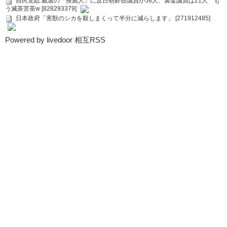
自民党総.裁選の「推薦人」に反日朝鮮壺議員が58人、裏金議員は21人 も
う滅茶苦茶w [828293379]
日本政府「害獣のシカを殺しまくって半分に減らします」 [271912485]
Powered by livedoor 相互RSS