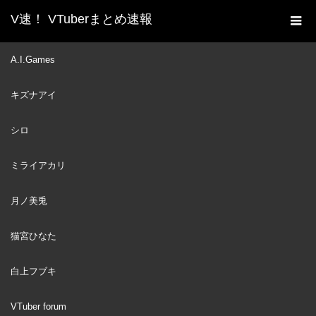
V速！ VTuberまとめ速報
新着動画一覧
Hololive
,
潤羽るしあ
【Minecraft】
A.I.Games
ホーム
ホロ鯖がバージョンアップ！？ネザー冒険！【潤羽るしあ/ホロ
キズナアイ
ライブ】
Hololive
2020
シロ
DEC
潤羽るしあ
31
ミライアカリ
月ノ美兎
猫宮ひなた
白上フブキ
VTuber forum