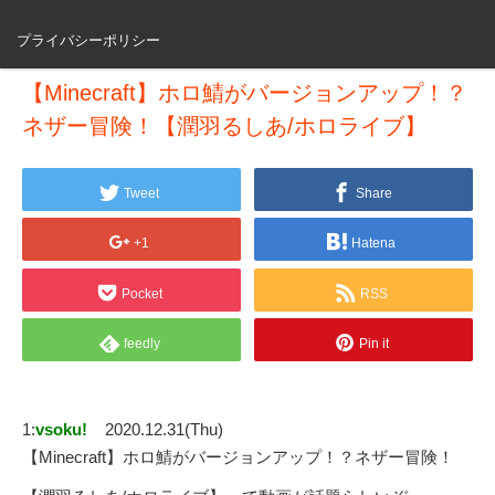
プライバシーポリシー
【Minecraft】ホロ鯖がバージョンアップ！？
ネザー冒険！【潤羽るしあ/ホロライブ】
Tweet
Share
+1
Hatena
Pocket
RSS
feedly
Pin it
1:
vsoku!
2020.12.31(Thu)
【Minecraft】ホロ鯖がバージョンアップ！？ネザー冒険！