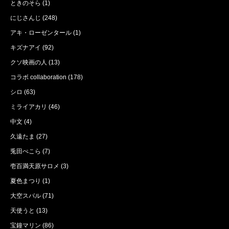
ときのそら
(1)
にじさんじ
(248)
アキ・ローゼンタール
(1)
キズナアイ
(92)
クソ映画の人
(13)
コラボ collaboration
(178)
シロ
(63)
ミライアカリ
(46)
中文
(4)
久遠たま
(27)
兎田ぺこら
(7)
壱百満天原サロメ
(3)
夏色まつり
(1)
大空スバル
(71)
天使うと
(13)
宝鐘マリン
(86)