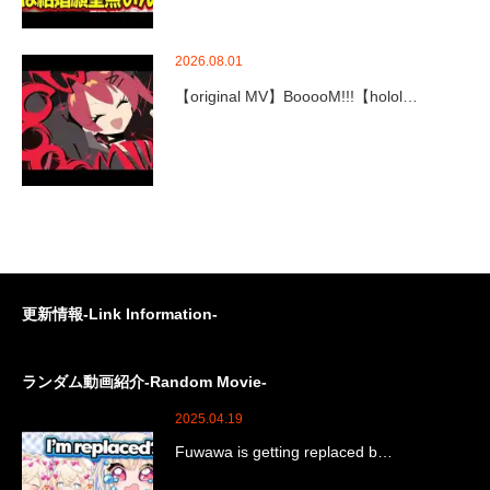
2026.08.01
【original MV】BooooM!!!【holol…
更新情報-Link Information-
ランダム動画紹介-Random Movie-
2025.04.19
Fuwawa is getting replaced b…