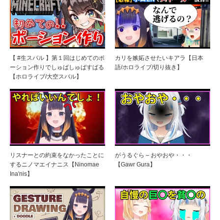
【 #生スバル 】第１回はじめてのポ
カリを嫉妬させたいキアラ【日本
ーション作りでしゅばしゅばすばる
語/ホロライブ/切り抜き】
【ホロライブ/大空スバル】
リスナーとの約束をなかったことに
がうるぐら – おやおや・・・
するニノマエイナニス【Ninomae
【Gawr Gura】
Ina'nis】