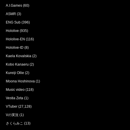
A.I.Games
(60)
ASMR
(3)
ENG Sub
(396)
Hololive
(935)
Hololive-EN
(116)
Hololive-ID
(8)
Kaela Kovalskia
(2)
Kobo Kanaeru
(2)
Kureiji Ollie
(2)
Moona Hoshinova
(1)
Music video
(118)
Vestia Zeta
(1)
VTuber
(27,128)
Vの実況
(1)
さくらみこ
(13)