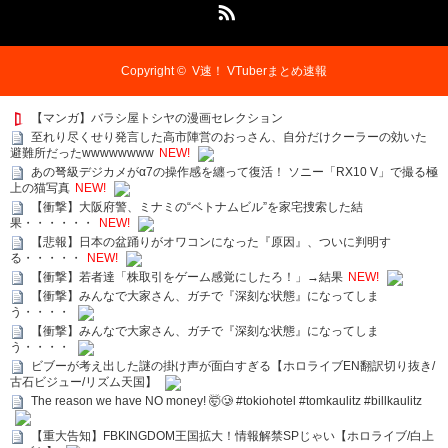
RSS
Copyright ©
V速！ VTuberまとめ速報
【マンガ】バラシ屋トシヤの漫画セレクション
至れり尽くせり発言した高市陣営のおっさん、自分だけクーラーの効いた
避難所だったwwwwwwww
NEW!
あの弩級デジカメがα7の操作感を纏って復活！ ソニー「RX10 V」で撮る極
上の猫写真
NEW!
【衝撃】大阪府警、ミナミの“ベトナムビル”を家宅捜索した結
果・・・・・・
NEW!
【悲報】日本の盆踊りがオワコンになった『原因』、ついに判明す
る・・・・・
NEW!
【衝撃】若者達「株取引をゲーム感覚にしたろ！」→結果
NEW!
【衝撃】みんなで大家さん、ガチで『深刻な状態』になってしま
う・・・・
【衝撃】みんなで大家さん、ガチで『深刻な状態』になってしま
う・・・・
ビブーが考え出した謎の掛け声が面白すぎる【ホロライブEN翻訳切り抜き/
古石ビジュー/リズム天国】
The reason we have NO money! 🤯🥲 #tokiohotel #tomkaulitz #billkaulitz
【重大告知】FBKINGDOM王国拡大！情報解禁SPじゃい【ホロライブ/白上