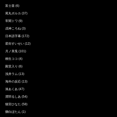
富士葵
(6)
尾丸ポルカ
(37)
常闇トワ
(9)
戌神ころね
(3)
日本語字幕
(172)
星街すいせい
(12)
月ノ美兎
(101)
桐生ココ
(4)
殿堂入り
(6)
浅井ラム
(13)
海外の反応
(13)
湊あくあ
(47)
潤羽るしあ
(54)
猫宮ひなた
(58)
獅白ぼたん
(1)