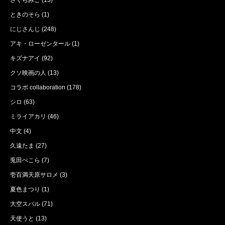
ときのそら
(1)
にじさんじ
(248)
アキ・ローゼンタール
(1)
キズナアイ
(92)
クソ映画の人
(13)
コラボ collaboration
(178)
シロ
(63)
ミライアカリ
(46)
中文
(4)
久遠たま
(27)
兎田ぺこら
(7)
壱百満天原サロメ
(3)
夏色まつり
(1)
大空スバル
(71)
天使うと
(13)