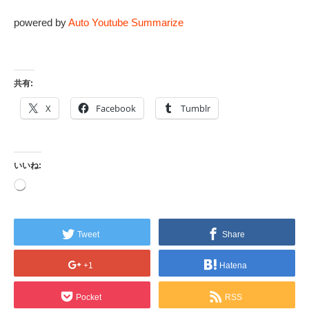
powered by
Auto Youtube Summarize
共有:
X
Facebook
Tumblr
いいね:
読
み
込
み
中…
Tweet
Share
+1
Hatena
Pocket
RSS