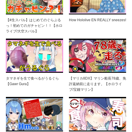
【#生スバル】はじめてのぐらぶる
How Hololive EN REALLY sneezes!
っ！初めてのガチャピン！！【ホロ
ライブ/大空スバル】
タマネギを生で食べるがうるぐら
【マリカ8DX】マリン船長78歳、免
【Gawr Gura】
許返納前に走ります。【ホロライ
ブ/宝鐘マリン】