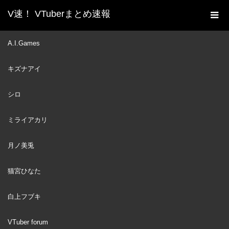
V速！ VTuberまとめ速報
新着動画一覧
Hololive
,
潤羽るしあ
【#ホロポケ
A.I.Games
ホーム
部】ポケモン剣盾！！ストーリー育成や対戦！！【潤羽るしあ/
キズナアイ
ホロライブ】
Hololive
2020
シロ
DEC
潤羽るしあ
29
ミライアカリ
月ノ美兎
猫宮ひなた
白上フブキ
VTuber forum