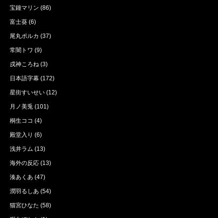
宝鐘マリン
(86)
富士葵
(6)
尾丸ポルカ
(37)
常闇トワ
(9)
戌神ころね
(3)
日本語字幕
(172)
星街すいせい
(12)
月ノ美兎
(101)
桐生ココ
(4)
殿堂入り
(6)
浅井ラム
(13)
海外の反応
(13)
湊あくあ
(47)
潤羽るしあ
(54)
猫宮ひなた
(58)