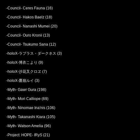
-Council- Ceres Fauna
(16)
-Council- Hakos Baelz
(18)
-Council- Nanashi Mumei
(20)
-Council- Ouro Kronii
(13)
-Council- Tsukumo Sana
(12)
-holoX-ラプラス・ダークネス
(3)
-holoX-博衣こより
(9)
-holoX-沙花叉クロヱ
(7)
-holoX-鷹嶺ルイ
(3)
-Myth- Gawr Gura
(198)
-Myth- Mori Calliope
(69)
-Myth- Ninomae Ina'nis
(106)
-Myth- Takanashi Kiara
(105)
-Myth- Watson Amelia
(96)
-Project: HOPE- IRyS
(21)