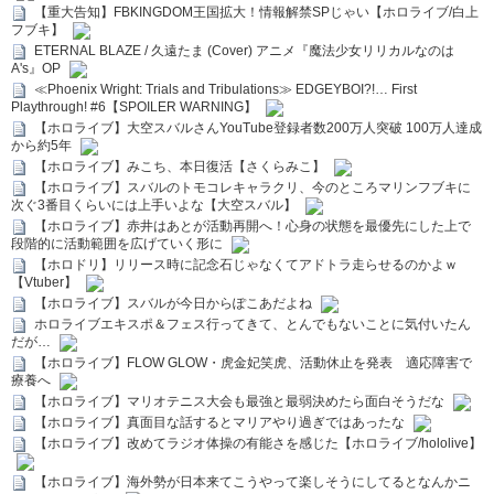
【重大告知】FBKINGDOM王国拡大！情報解禁SPじゃい【ホロライブ/白上
フブキ】
ETERNAL BLAZE / 久遠たま (Cover) アニメ『魔法少女リリカルなのは
A's』OP
≪Phoenix Wright: Trials and Tribulations≫ EDGEYBOI?!… First
Playthrough! #6【SPOILER WARNING】
【ホロライブ】大空スバルさんYouTube登録者数200万人突破 100万人達成
から約5年
【ホロライブ】みこち、本日復活【さくらみこ】
【ホロライブ】スバルのトモコレキャラクリ、今のところマリンフブキに
次ぐ3番目くらいには上手いよな【大空スバル】
【ホロライブ】赤井はあとが活動再開へ！心身の状態を最優先にした上で
段階的に活動範囲を広げていく形に
【ホロドリ】リリース時に記念石じゃなくてアドトラ走らせるのかよｗ
【Vtuber】
【ホロライブ】スバルが今日からぽこあだよね
ホロライブエキスポ＆フェス行ってきて、とんでもないことに気付いたん
だが…
【ホロライブ】FLOW GLOW・虎金妃笑虎、活動休止を発表 適応障害で
療養へ
【ホロライブ】マリオテニス大会も最強と最弱決めたら面白そうだな
【ホロライブ】真面目な話するとマリアやり過ぎではあったな
【ホロライブ】改めてラジオ体操の有能さを感じた【ホロライブ/hololive】
【ホロライブ】海外勢が日本来てこうやって楽しそうにしてるとなんかニ