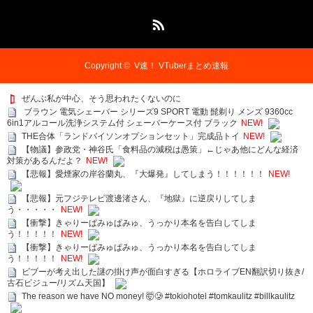
RSS
Copyright ©
V速！ VTuberまとめ速報
ぜんぶ私が中心、そう思われたくないのに
ブラウン 電気シェーバー シリーズ9 SPORT 電動 髭剃り メンズ 9360cc
6in1アルコール洗浄システム付 シェーバーケース付 ブラック
NEW!
THE合体「ランドバイソンオプションセット」完成品トイ
NEW!
【物議】参政党・神谷氏「食料品の減税は愚策」←じゃあ他にどんな経済
対策があるんだよ？
NEW!
【悲報】愛煙家の岸谷蘭丸、『大爆発』してしまう！！！！！！
NEW!
【悲報】元フジテレビ渡邊渚さん、『地獄』に逆戻りしてしま
う・・・・・
NEW!
【衝撃】きゃりーぱみゅぱみゅ、うっかり本名を告白してしま
う！！！！！
NEW!
【衝撃】きゃりーぱみゅぱみゅ、うっかり本名を告白してしま
う！！！！！
NEW!
ビブーが考え出した謎の掛け声が面白すぎる【ホロライブEN翻訳切り抜き/
古石ビジュー/リズム天国】
The reason we have NO money! 🤯🥲 #tokiohotel #tomkaulitz #billkaulitz