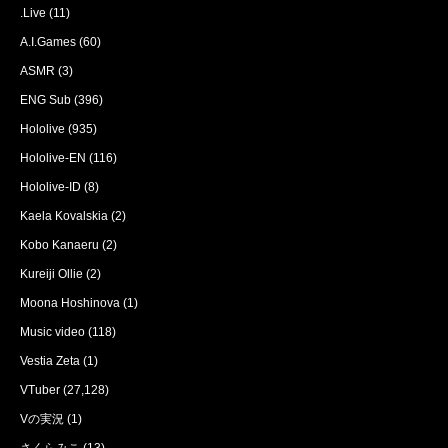
.Live
(11)
A.I.Games
(60)
ASMR
(3)
ENG Sub
(396)
Hololive
(935)
Hololive-EN
(116)
Hololive-ID
(8)
Kaela Kovalskia
(2)
Kobo Kanaeru
(2)
Kureiji Ollie
(2)
Moona Hoshinova
(1)
Music video
(118)
Vestia Zeta
(1)
VTuber
(27,128)
Vの実況
(1)
さくらみこ
(13)