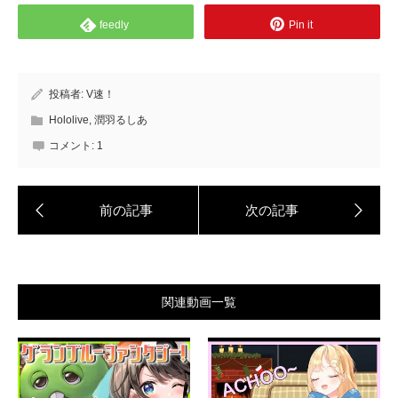
feedly
Pin it
投稿者:
V速！
Hololive
,
潤羽るしあ
コメント:
1
関連動画一覧