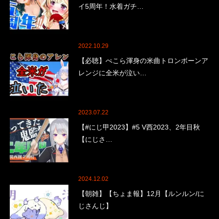
イ5周年！水着ガチ…
2022.10.29
【必聴】ぺこら渾身の米曲トロンボーンア
レンジに全米が泣い…
2023.07.22
【#にじ甲2023】#5 V西2023、2年目秋
【にじさ…
2024.12.02
【朝雑】【ちょま報】12月【ルンルン/に
じさんじ】