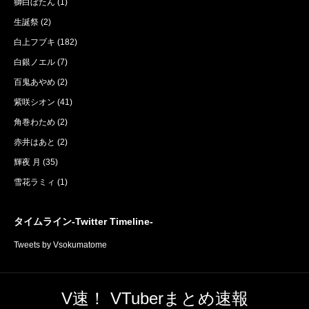
獅白ぼたん
(1)
生誕祭
(2)
白上フブキ
(182)
白銀ノエル
(7)
百鬼あやめ
(2)
紫咲シオン
(41)
角巻わため
(2)
赤井はあと
(2)
輝夜 月
(35)
雪花ラミィ
(1)
タイムライン-Twitter Timeline-
Tweets by Vsokumatome
V速！ VTuberまとめ速報