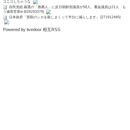
コニコしちゃうな
自民党総.裁選の「推薦人」に反日朝鮮壺議員が58人、裏金議員は21人 も
う滅茶苦茶w [828293379]
日本政府「害獣のシカを殺しまくって半分に減らします」 [271912485]
Powered by livedoor 相互RSS