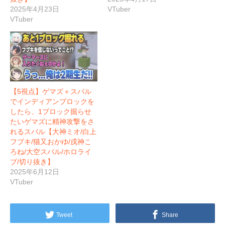
2025年4月23日
VTuber
VTuber
【5視点】ゲマズ＋スバル
でインディアンブロックを
したら、1ブロック掘らせ
たいゲマズに精神攻撃をさ
れるスバル【大神ミオ/白上
フブキ/猫又おかゆ/戌神こ
ろね/大空スバル/ホロライ
ブ/切り抜き】
2025年6月12日
VTuber
Tweet
Share