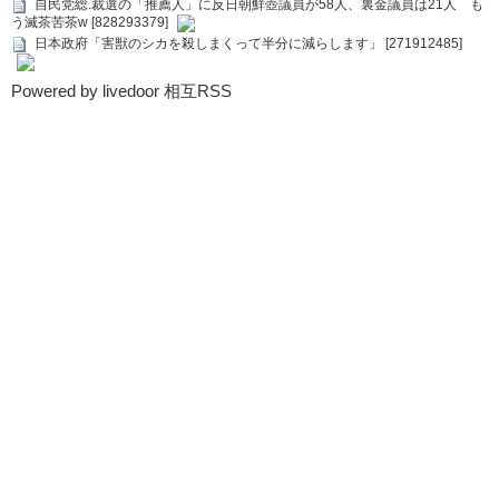
自民党総.裁選の「推薦人」に反日朝鮮壺議員が58人、裏金議員は21人 も
う滅茶苦茶w [828293379]
日本政府「害獣のシカを殺しまくって半分に減らします」 [271912485]
Powered by livedoor 相互RSS