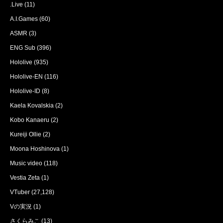
.Live
(11)
A.I.Games
(60)
ASMR
(3)
ENG Sub
(396)
Hololive
(935)
Hololive-EN
(116)
Hololive-ID
(8)
Kaela Kovalskia
(2)
Kobo Kanaeru
(2)
Kureiji Ollie
(2)
Moona Hoshinova
(1)
Music video
(118)
Vestia Zeta
(1)
VTuber
(27,128)
Vの実況
(1)
さくらみこ
(13)