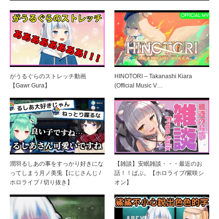
がうるぐらのストレッチ動画
HINOTORI – Takanashi Kiara
【Gawr Gura】
(Official Music V…
潤羽るしあの事をすっかり好きにな
【雑談】安眠雑談・・・最近のお
ってしまう月ノ美兎【にじさんじ /
話！！ばぶ。【ホロライブ/紫咲シ
ホロライブ / 切り抜き】
オン】