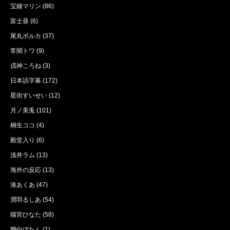
宝鐘マリン
(86)
富士葵
(6)
尾丸ポルカ
(37)
常闇トワ
(9)
戌神ころね
(3)
日本語字幕
(172)
星街すいせい
(12)
月ノ美兎
(101)
桐生ココ
(4)
殿堂入り
(6)
浅井ラム
(13)
海外の反応
(13)
湊あくあ
(47)
潤羽るしあ
(54)
猫宮ひなた
(58)
獅白ぼたん
(1)