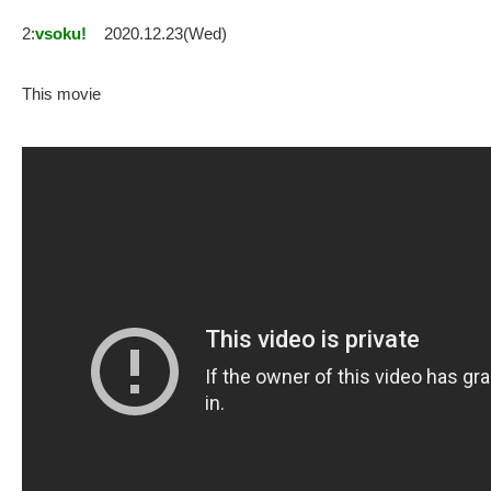
2:
vsoku!
2020.12.23(Wed)
This movie