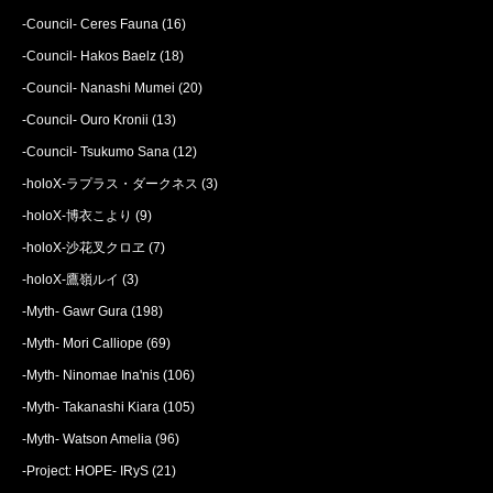
-Council- Ceres Fauna
(16)
-Council- Hakos Baelz
(18)
-Council- Nanashi Mumei
(20)
-Council- Ouro Kronii
(13)
-Council- Tsukumo Sana
(12)
-holoX-ラプラス・ダークネス
(3)
-holoX-博衣こより
(9)
-holoX-沙花叉クロヱ
(7)
-holoX-鷹嶺ルイ
(3)
-Myth- Gawr Gura
(198)
-Myth- Mori Calliope
(69)
-Myth- Ninomae Ina'nis
(106)
-Myth- Takanashi Kiara
(105)
-Myth- Watson Amelia
(96)
-Project: HOPE- IRyS
(21)