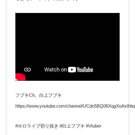
フブキCh。白上フブキ
https://www.youtube.com/channel/UCdn5BQ06XqgXoAxIh
#ホロライブ切り抜き #白上フブキ #Vtuber