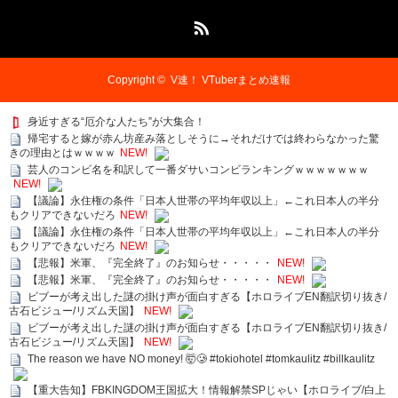
RSS
Copyright ©
V速！ VTuberまとめ速報
身近すぎる“厄介な人たち”が大集合！
帰宅すると嫁が赤ん坊産み落としそうに→それだけでは終わらなかった驚
きの理由とはｗｗｗｗ
NEW!
芸人のコンビ名を和訳して一番ダサいコンビランキングｗｗｗｗｗｗｗ
NEW!
【議論】永住権の条件「日本人世帯の平均年収以上」←これ日本人の半分
もクリアできないだろ
NEW!
【議論】永住権の条件「日本人世帯の平均年収以上」←これ日本人の半分
もクリアできないだろ
NEW!
【悲報】米軍、『完全終了』のお知らせ・・・・・
NEW!
【悲報】米軍、『完全終了』のお知らせ・・・・・
NEW!
ビブーが考え出した謎の掛け声が面白すぎる【ホロライブEN翻訳切り抜き/
古石ビジュー/リズム天国】
NEW!
ビブーが考え出した謎の掛け声が面白すぎる【ホロライブEN翻訳切り抜き/
古石ビジュー/リズム天国】
NEW!
The reason we have NO money! 🤯🥲 #tokiohotel #tomkaulitz #billkaulitz
【重大告知】FBKINGDOM王国拡大！情報解禁SPじゃい【ホロライブ/白上