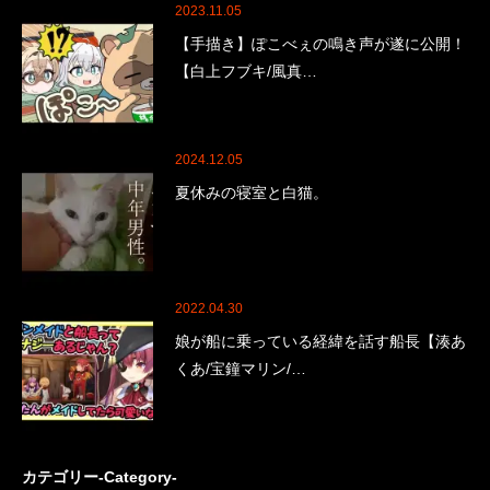
2023.11.05
【手描き】ぽこべぇの鳴き声が遂に公開！
【白上フブキ/風真…
2024.12.05
夏休みの寝室と白猫。
2022.04.30
娘が船に乗っている経緯を話す船長【湊あ
くあ/宝鐘マリン/…
カテゴリー-Category-