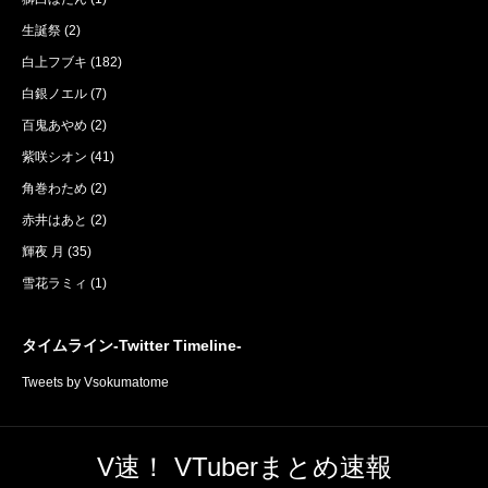
生誕祭
(2)
白上フブキ
(182)
白銀ノエル
(7)
百鬼あやめ
(2)
紫咲シオン
(41)
角巻わため
(2)
赤井はあと
(2)
輝夜 月
(35)
雪花ラミィ
(1)
タイムライン-Twitter Timeline-
Tweets by Vsokumatome
V速！ VTuberまとめ速報