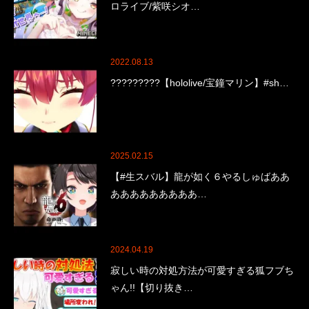
ロライブ/紫咲シオ…
2022.08.13
?????????【hololive/宝鐘マリン】#sh…
2025.02.15
【#生スバル】龍が如く６やるしゅばああ
あああああああああ…
2024.04.19
寂しい時の対処方法が可愛すぎる狐フブち
ゃん!!【切り抜き…