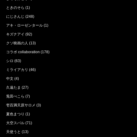
ときのそら
(1)
にじさんじ
(248)
アキ・ローゼンタール
(1)
キズナアイ
(92)
クソ映画の人
(13)
コラボ collaboration
(178)
シロ
(63)
ミライアカリ
(46)
中文
(4)
久遠たま
(27)
兎田ぺこら
(7)
壱百満天原サロメ
(3)
夏色まつり
(1)
大空スバル
(71)
天使うと
(13)