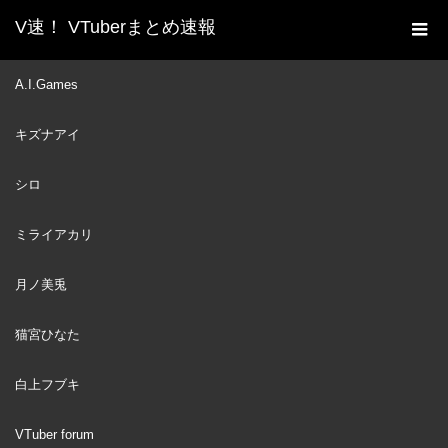
V速！ VTuberまとめ速報
新着動画一覧
Hololive
,
白上フブキ
古のインター
A.I.Games
ホーム
ネットミームを再現する白上フブキ【ホロライブ/切り抜き】
キズナアイ
Hololive
2020
DEC
白上フブキ
23
シロ
ミライアカリ
月ノ美兎
猫宮ひなた
白上フブキ
VTuber forum