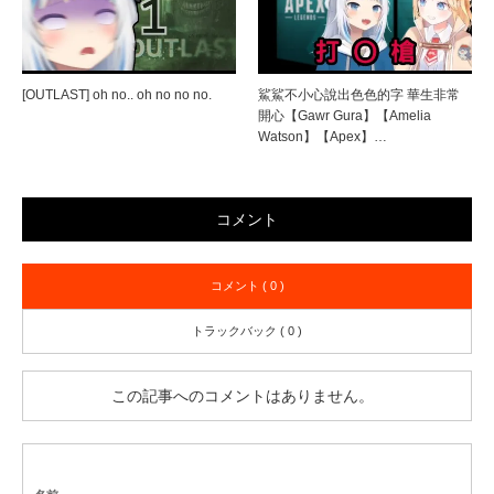
[OUTLAST] oh no.. oh no no no.
鯊鯊不小心說出色色的字 華生非常
開心【Gawr Gura】【Amelia
Watson】【Apex】…
コメント
コメント ( 0 )
トラックバック ( 0 )
この記事へのコメントはありません。