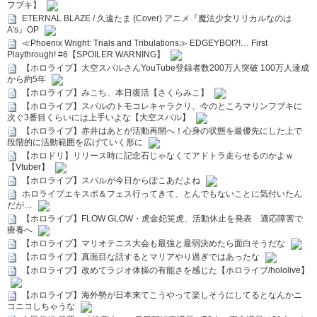
フブキ】
ETERNAL BLAZE / 久遠たま (Cover) アニメ『魔法少女リリカルなのは
A's』OP
≪Phoenix Wright: Trials and Tribulations≫ EDGEYBOI?!… First
Playthrough! #6【SPOILER WARNING】
【ホロライブ】大空スバルさんYouTube登録者数200万人突破 100万人達成
から約5年
【ホロライブ】みこち、本日復活【さくらみこ】
【ホロライブ】スバルのトモコレキャラクリ、今のところマリンフブキに
次ぐ3番目くらいには上手いよな【大空スバル】
【ホロライブ】赤井はあとが活動再開へ！心身の状態を最優先にした上で
段階的に活動範囲を広げていく形に
【ホロドリ】リリース時に記念石じゃなくてアドトラ走らせるのかよｗ
【Vtuber】
【ホロライブ】スバルが今日からぽこあだよね
ホロライブエキスポ＆フェス行ってきて、とんでもないことに気付いたん
だが…
【ホロライブ】FLOW GLOW・虎金妃笑虎、活動休止を発表 適応障害で
療養へ
【ホロライブ】マリオテニス大会も最強と最弱決めたら面白そうだな
【ホロライブ】真面目な話するとマリアやり過ぎではあったな
【ホロライブ】改めてラジオ体操の有能さを感じた【ホロライブ/hololive】
【ホロライブ】海外勢が日本来てこうやって楽しそうにしてるとなんかニ
コニコしちゃうな