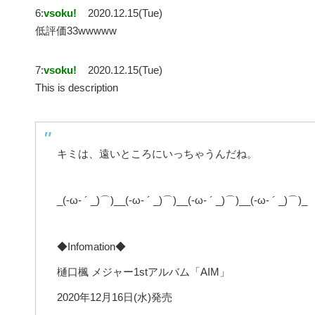
6:
vsoku!
2020.12.15(Tue)
低評価33wwwww
7:
vsoku!
2020.12.15(Tue)
This is description
キミは、遠いところにいっちゃうんだね。
_(-ω- ´ _)⌒)__(-ω- ´ _)⌒)__(-ω- ´ _)⌒)__(-ω- ´ _)⌒)_
◆Infomation◆
樋口楓 メジャー1stアルバム「AIM」
2020年12月16日(水)発売