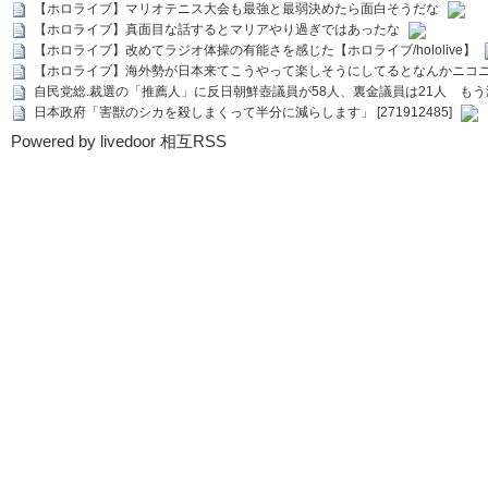
【ホロライブ】マリオテニス大会も最強と最弱決めたら面白そうだな
【ホロライブ】真面目な話するとマリアやり過ぎではあったな
【ホロライブ】改めてラジオ体操の有能さを感じた【ホロライブ/hololive】
【ホロライブ】海外勢が日本来てこうやって楽しそうにしてるとなんかニコ
自民党総.裁選の「推薦人」に反日朝鮮壺議員が58人、裏金議員は21人 もう滅茶苦茶
日本政府「害獣のシカを殺しまくって半分に減らします」 [271912485]
Powered by livedoor 相互RSS