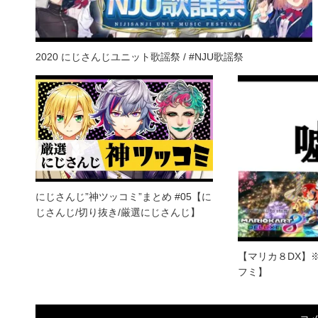
2020 にじさんじユニット歌謡祭 / #NJU歌謡祭
にじさんじ”神ツッコミ”まとめ #05【に
じさんじ/切り抜き/厳選にじさんじ】
【マリカ８DX】
フミ】