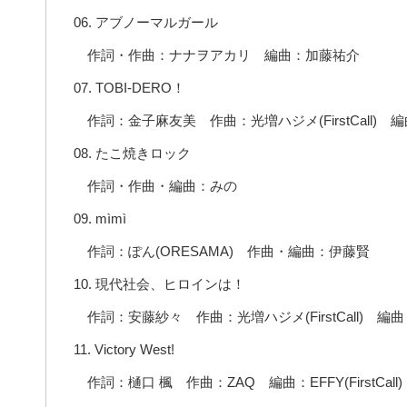
06. アブノーマルガール
作詞・作曲：ナナヲアカリ 編曲：加藤祐介
07. TOBI-DERO！
作詞：金子麻友美 作曲：光増ハジメ(FirstCall) 編曲：EF
08. たこ焼きロック
作詞・作曲・編曲：みの
09. mìmì
作詞：ぽん(ORESAMA) 作曲・編曲：伊藤賢
10. 現代社会、ヒロインは！
作詞：安藤紗々 作曲：光増ハジメ(FirstCall) 編曲：
11. Victory West!
作詞：樋口 楓 作曲：ZAQ 編曲：EFFY(FirstCall)