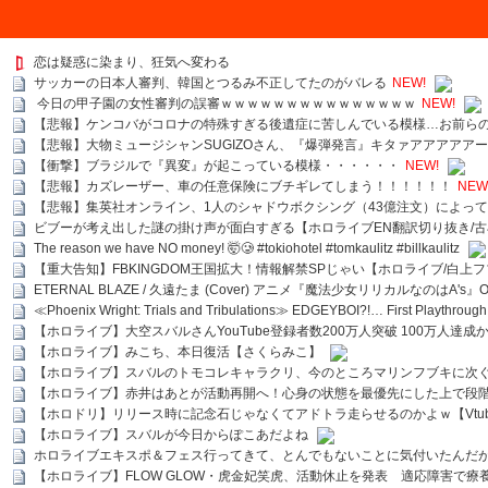
恋は疑惑に染まり、狂気へ変わる
サッカーの日本人審判、韓国とつるみ不正してたのがバレる
NEW!
今日の甲子園の女性審判の誤審ｗｗｗｗｗｗｗｗｗｗｗｗｗｗｗ
NEW!
【悲報】ケンコバがコロナの特殊すぎる後遺症に苦しんでいる模様…お前ら
【悲報】大物ミュージシャンSUGIZOさん、『爆弾発言』キタァアアアアア
【衝撃】ブラジルで『異変』が起こっている模様・・・・・・
NEW!
【悲報】カズレーザー、車の任意保険にブチギレてしまう！！！！！！
NEW
【悲報】集英社オンライン、1人のシャドウボクシング（43億注文）によっ
ビブーが考え出した謎の掛け声が面白すぎる【ホロライブEN翻訳切り抜き/古
The reason we have NO money! 🤯🥲 #tokiohotel #tomkaulitz #billkaulitz
【重大告知】FBKINGDOM王国拡大！情報解禁SPじゃい【ホロライブ/白上
ETERNAL BLAZE / 久遠たま (Cover) アニメ『魔法少女リリカルなのはA's』
≪Phoenix Wright: Trials and Tribulations≫ EDGEYBOI?!… First Playth
【ホロライブ】大空スバルさんYouTube登録者数200万人突破 100万人達成
【ホロライブ】みこち、本日復活【さくらみこ】
【ホロライブ】スバルのトモコレキャラクリ、今のところマリンフブキに次ぐ
【ホロライブ】赤井はあとが活動再開へ！心身の状態を最優先にした上で段
【ホロドリ】リリース時に記念石じゃなくてアドトラ走らせるのかよｗ【Vtub
【ホロライブ】スバルが今日からぽこあだよね
ホロライブエキスポ＆フェス行ってきて、とんでもないことに気付いたんだ
【ホロライブ】FLOW GLOW・虎金妃笑虎、活動休止を発表 適応障害で療