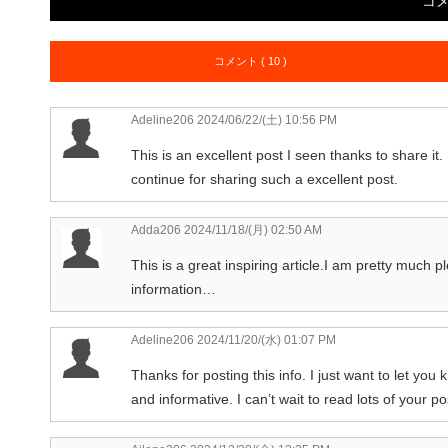
コ
コメント ( 10 )
Adeline206
2024/06/22/(土) 10:56 PM
This is an excellent post I seen thanks to share it. 
continue for sharing such a excellent post.
Adda206
2024/11/18/(月) 02:50 AM
This is a great inspiring article.I am pretty much 
information…
Adeline206
2024/11/20/(水) 01:07 PM
Thanks for posting this info. I just want to let you k
and informative. I can’t wait to read lots of your po