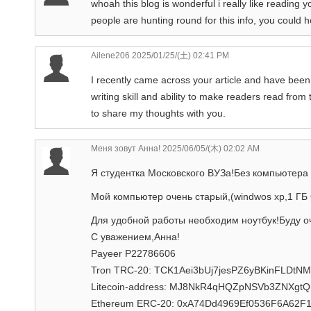
whoah this blog is wonderful i really like reading y
people are hunting round for this info, you could h
Ailene206
2025/01/25/(土) 02:41 PM
I recently came across your article and have been
writing skill and ability to make readers read from
to share my thoughts with you.
Меня зовут Анна!
2025/06/05/(木) 02:02 AM
Я студентка Московского ВУЗа!Без компьютера
Мой компьютер очень старый,(windwos xp,1 ГБ 
Для удобной работы необходим ноутбук!Буду о
С уважением,Анна!
Payeer P22786606
Tron TRC-20: TCK1Aei3bUj7jesPZ6yBKinFLDtN
Litecoin-address: MJ8NkR4qHQZpNSVb3ZNXgt
Ethereum ERC-20: 0xA74Dd4969Ef0536F6A62F