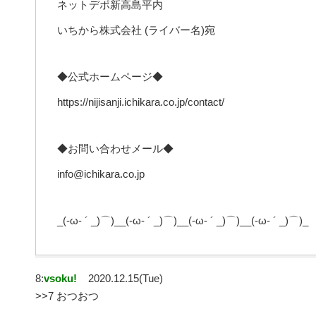
ネットデポ新高島平内
いちから株式会社 (ライバー名)宛
◆公式ホームページ◆
https://nijisanji.ichikara.co.jp/contact/
◆お問い合わせメール◆
info@ichikara.co.jp
_(-ω- ´ _)⌒)__(-ω- ´ _)⌒)__(-ω- ´ _)⌒)__(-ω- ´ _)⌒)_
8:
vsoku!
2020.12.15(Tue)
>>7 おつおつ