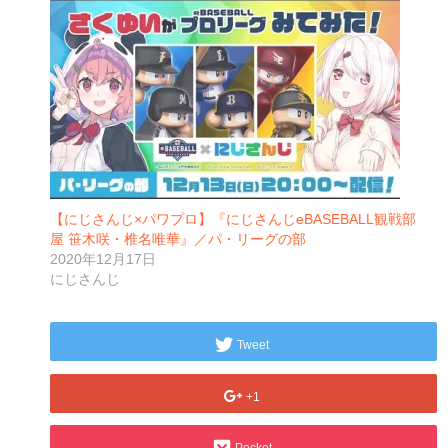
【にじさんじ×パワプロ】『にじさんじeBASEBALL観戦部
屋 笹木咲・椎名唯華』／パ・リーグの部
2020年12月17日
にじさんじ
Tweet
+1