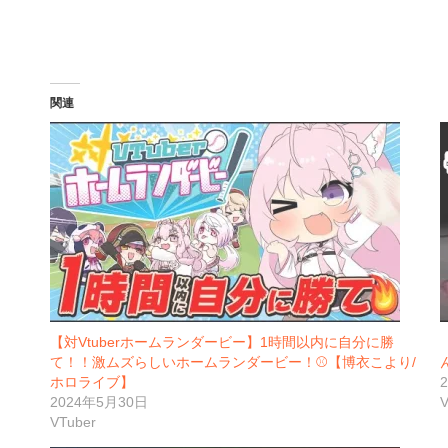
込
み
中…
関連
【対Vtuberホームランダービー】1時間以内に自分に勝
て！！激ムズらしいホームランダービー！⚾【博衣こより/
ホロライブ】
2024年5月30日
V
VTuber