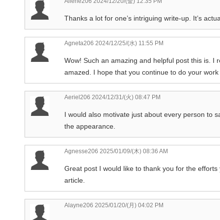
Ailene206
2024/12/20/(金) 12:35 PM
Thanks a lot for one’s intriguing write-up. It’s actu
Agneta206
2024/12/25/(水) 11:55 PM
Wow! Such an amazing and helpful post this is. I re
amazed. I hope that you continue to do your work li
Aeriel206
2024/12/31/(火) 08:47 PM
I would also motivate just about every person to s
the appearance.
Agnesse206
2025/01/09/(木) 08:36 AM
Great post I would like to thank you for the effor
article.
Alayne206
2025/01/20/(月) 04:02 PM