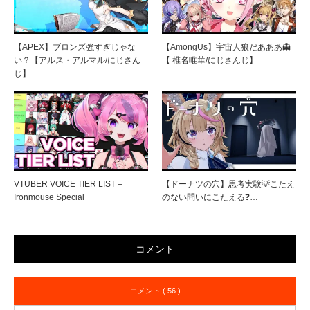
【APEX】ブロンズ強すぎじゃな
【AmongUs】宇宙人狼だあああ👻
い？【アルス・アルマル/にじさん
【 椎名唯華/にじさんじ】
じ】
VTUBER VOICE TIER LIST –
【ドーナツの穴】思考実験💡こたえ
Ironmouse Special
のない問いにこたえる❓️…
コメント
コメント ( 56 )