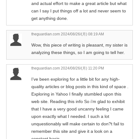
and actual effort to make a great article but what
can I say I put things off a lot and never seem to
get anything done.
theguardian.com
2024/08/26/(月) 08:19 AM
Wow, this piece of writing is pleasant, my sister is
analyzing these things, so I am going to tell her.
theguardian.com
2024/08/26/(月) 11:20 PM
I’ve been exploring for a little bit for any high-
quality articles or blog posts in this kind of space .
Exploring in Yahoo I finally stumbled upon this
web site. Reading this info So i’m glad to exhibit
that I have a very good uncanny feeling I came
upon exactly what I needed. I such a lot
unquestionably will make certain to don?t fail to
remember this site and give it a look on a
constant basis.