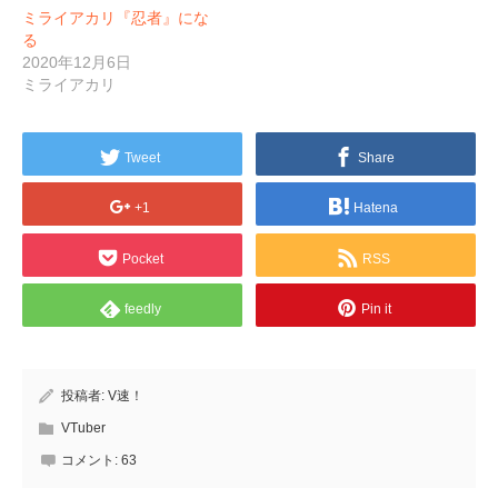
ミライアカリ『忍者』にな
る
2020年12月6日
ミライアカリ
Tweet
Share
+1
Hatena
Pocket
RSS
feedly
Pin it
投稿者:
V速！
VTuber
コメント:
63