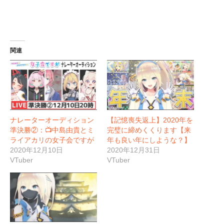
関連
ナレーターオーディション
【記憶喪失返上】2020年を
準決勝②：📺中島由貴とミ
完璧に締めくくります【来
ライアカリの女子会ですが
年も良い年にしような？】
2020年12月10日
2020年12月31日
VTuber
VTuber