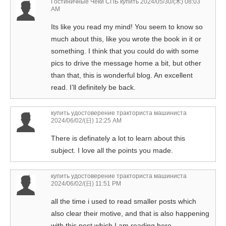
Гостиничные Чеки СПБ купить
2024/05/30/(木) 08:03
AM
Its like you read my mind! You seem to know so
much about this, like you wrote the book in it or
something. I think that you could do with some
pics to drive the message home a bit, but other
than that, this is wonderful blog. An excellent
read. I’ll definitely be back.
купить удостоверение тракториста машиниста
2024/06/02/(日) 12:25 AM
There is definately a lot to learn about this
subject. I love all the points you made.
купить удостоверение тракториста машиниста
2024/06/02/(日) 11:51 PM
all the time i used to read smaller posts which
also clear their motive, and that is also happening
with this post which I am reading here.