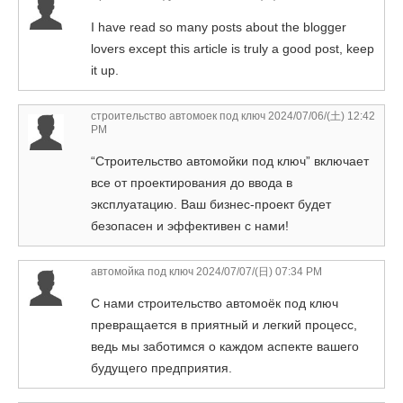
I have read so many posts about the blogger
lovers except this article is truly a good post, keep
it up.
строительство автомоек под ключ
2024/07/06/(土) 12:42
PM
“Строительство автомойки под ключ” включает
все от проектирования до ввода в
эксплуатацию. Ваш бизнес-проект будет
безопасен и эффективен с нами!
автомойка под ключ
2024/07/07/(日) 07:34 PM
С нами строительство автомоёк под ключ
превращается в приятный и легкий процесс,
ведь мы заботимся о каждом аспекте вашего
будущего предприятия.