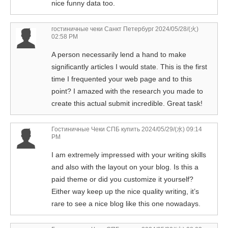
nice funny data too.
гостиничные чеки Санкт Петербург
2024/05/28/(火)
02:58 PM
A person necessarily lend a hand to make
significantly articles I would state. This is the first
time I frequented your web page and to this
point? I amazed with the research you made to
create this actual submit incredible. Great task!
Гостиничные Чеки СПБ купить
2024/05/29/(水) 09:14
PM
I am extremely impressed with your writing skills
and also with the layout on your blog. Is this a
paid theme or did you customize it yourself?
Either way keep up the nice quality writing, it’s
rare to see a nice blog like this one nowadays.