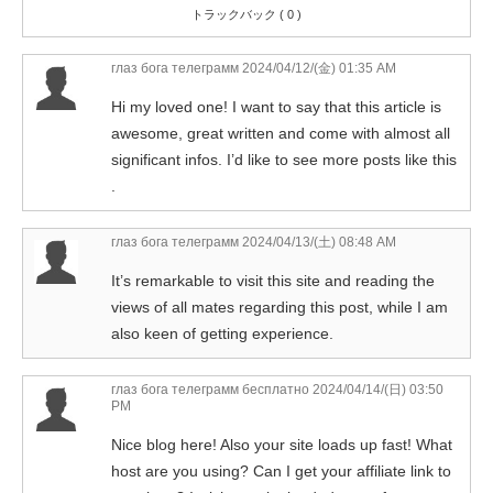
トラックバック ( 0 )
глаз бога телеграмм
2024/04/12/(金) 01:35 AM
Hi my loved one! I want to say that this article is
awesome, great written and come with almost all
significant infos. I’d like to see more posts like this
.
глаз бога телеграмм
2024/04/13/(土) 08:48 AM
It’s remarkable to visit this site and reading the
views of all mates regarding this post, while I am
also keen of getting experience.
глаз бога телеграмм бесплатно
2024/04/14/(日) 03:50
PM
Nice blog here! Also your site loads up fast! What
host are you using? Can I get your affiliate link to