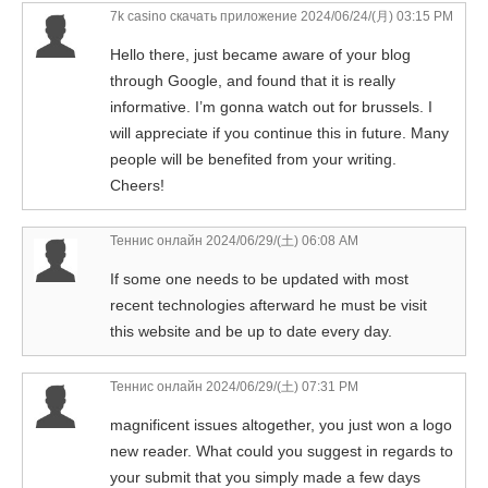
7k casino скачать приложение
2024/06/24/(月) 03:15 PM
Hello there, just became aware of your blog
through Google, and found that it is really
informative. I’m gonna watch out for brussels. I
will appreciate if you continue this in future. Many
people will be benefited from your writing.
Cheers!
Теннис онлайн
2024/06/29/(土) 06:08 AM
If some one needs to be updated with most
recent technologies afterward he must be visit
this website and be up to date every day.
Теннис онлайн
2024/06/29/(土) 07:31 PM
magnificent issues altogether, you just won a logo
new reader. What could you suggest in regards to
your submit that you simply made a few days