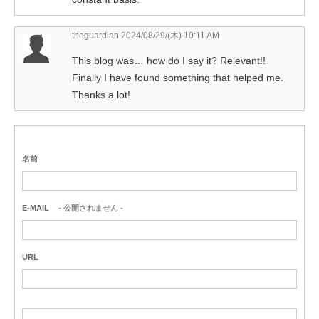
theguardian
2024/08/29/(木) 10:11 AM
This blog was… how do I say it? Relevant!!
Finally I have found something that helped me.
Thanks a lot!
名前
E-MAIL
- 公開されません -
URL