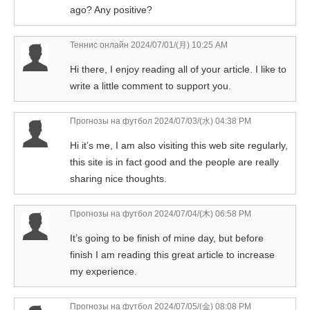
ago? Any positive?
Теннис онлайн
2024/07/01/(月) 10:25 AM
Hi there, I enjoy reading all of your article. I like to
write a little comment to support you.
Прогнозы на футбол
2024/07/03/(水) 04:38 PM
Hi it’s me, I am also visiting this web site regularly,
this site is in fact good and the people are really
sharing nice thoughts.
Прогнозы на футбол
2024/07/04/(木) 06:58 PM
It’s going to be finish of mine day, but before
finish I am reading this great article to increase
my experience.
Прогнозы на футбол
2024/07/05/(金) 08:08 PM