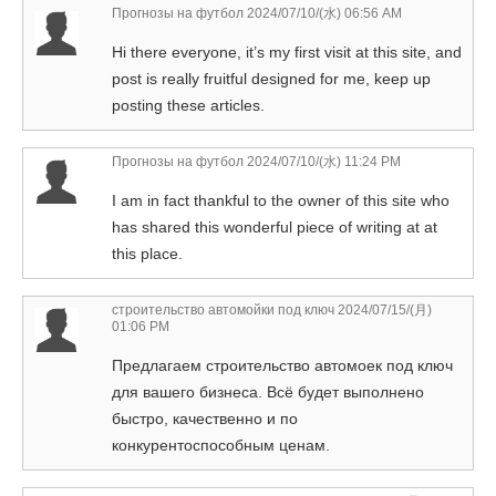
Прогнозы на футбол
2024/07/10/(水) 06:56 AM
Hi there everyone, it’s my first visit at this site, and
post is really fruitful designed for me, keep up
posting these articles.
Прогнозы на футбол
2024/07/10/(水) 11:24 PM
I am in fact thankful to the owner of this site who
has shared this wonderful piece of writing at at
this place.
строительство автомойки под ключ
2024/07/15/(月)
01:06 PM
Предлагаем строительство автомоек под ключ
для вашего бизнеса. Всё будет выполнено
быстро, качественно и по
конкурентоспособным ценам.