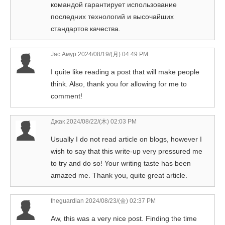
командой гарантирует использование
последних технологий и высочайших
стандартов качества.
Jac Амур
2024/08/19/(月) 04:49 PM
I quite like reading a post that will make people
think. Also, thank you for allowing for me to
comment!
Джак
2024/08/22/(木) 02:03 PM
Usually I do not read article on blogs, however I
wish to say that this write-up very pressured me
to try and do so! Your writing taste has been
amazed me. Thank you, quite great article.
theguardian
2024/08/23/(金) 02:37 PM
Aw, this was a very nice post. Finding the time