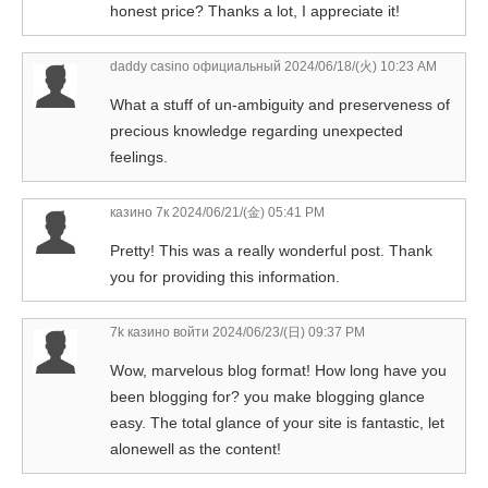
honest price? Thanks a lot, I appreciate it!
daddy casino официальный
2024/06/18/(火) 10:23 AM
What a stuff of un-ambiguity and preserveness of
precious knowledge regarding unexpected
feelings.
казино 7к
2024/06/21/(金) 05:41 PM
Pretty! This was a really wonderful post. Thank
you for providing this information.
7k казино войти
2024/06/23/(日) 09:37 PM
Wow, marvelous blog format! How long have you
been blogging for? you make blogging glance
easy. The total glance of your site is fantastic, let
alonewell as the content!