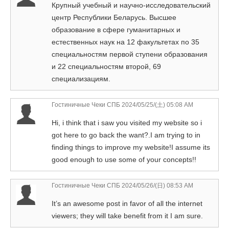
Крупный учебный и научно-исследовательский
центр Республики Беларусь. Высшее
образование в сфере гуманитарных и
естественных наук на 12 факультетах по 35
специальностям первой ступени образования
и 22 специальностям второй, 69
специализациям.
Гостиничные Чеки СПБ
2024/05/25/(土) 05:08 AM
Hi, i think that i saw you visited my website so i
got here to go back the want?.I am trying to in
finding things to improve my website!I assume its
good enough to use some of your concepts!!
Гостиничные Чеки СПБ
2024/05/26/(日) 08:53 AM
It’s an awesome post in favor of all the internet
viewers; they will take benefit from it I am sure.