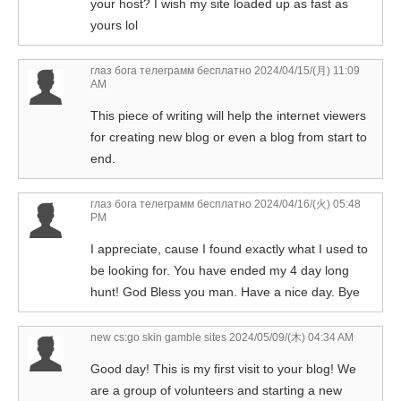
your host? I wish my site loaded up as fast as
yours lol
глаз бога телеграмм бесплатно
2024/04/15/(月) 11:09
AM
This piece of writing will help the internet viewers
for creating new blog or even a blog from start to
end.
глаз бога телеграмм бесплатно
2024/04/16/(火) 05:48
PM
I appreciate, cause I found exactly what I used to
be looking for. You have ended my 4 day long
hunt! God Bless you man. Have a nice day. Bye
new cs:go skin gamble sites
2024/05/09/(木) 04:34 AM
Good day! This is my first visit to your blog! We
are a group of volunteers and starting a new