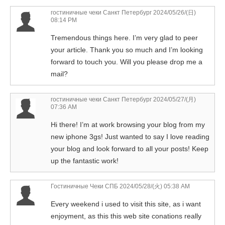
гостиничные чеки Санкт Петербург
2024/05/26/(日)
08:14 PM
Tremendous things here. I’m very glad to peer
your article. Thank you so much and I’m looking
forward to touch you. Will you please drop me a
mail?
гостиничные чеки Санкт Петербург
2024/05/27/(月)
07:36 AM
Hi there! I’m at work browsing your blog from my
new iphone 3gs! Just wanted to say I love reading
your blog and look forward to all your posts! Keep
up the fantastic work!
Гостиничные Чеки СПБ
2024/05/28/(火) 05:38 AM
Every weekend i used to visit this site, as i want
enjoyment, as this this web site conations really