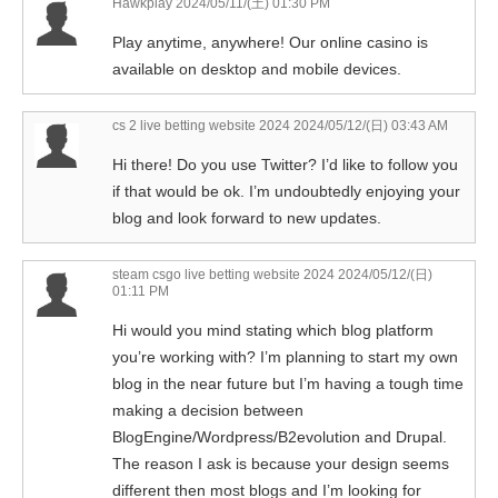
Hawkplay
2024/05/11/(土) 01:30 PM
Play anytime, anywhere! Our online casino is
available on desktop and mobile devices.
cs 2 live betting website 2024
2024/05/12/(日) 03:43 AM
Hi there! Do you use Twitter? I’d like to follow you
if that would be ok. I’m undoubtedly enjoying your
blog and look forward to new updates.
steam csgo live betting website 2024
2024/05/12/(日)
01:11 PM
Hi would you mind stating which blog platform
you’re working with? I’m planning to start my own
blog in the near future but I’m having a tough time
making a decision between
BlogEngine/Wordpress/B2evolution and Drupal.
The reason I ask is because your design seems
different then most blogs and I’m looking for