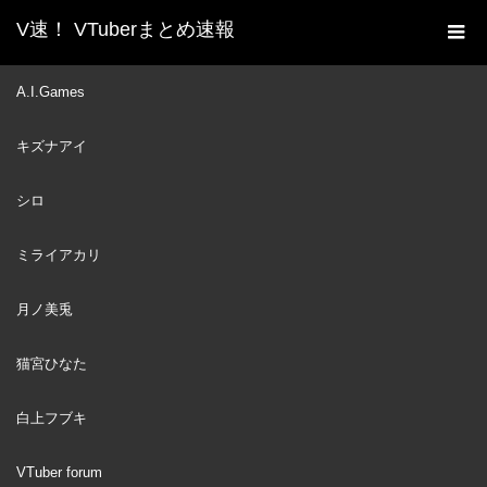
V速！ VTuberまとめ速報
新着動画一覧
VTuber
ミライアカリの生みの親が
A.I.Games
ホーム
歩んだ人生
キズナアイ
VTuber
2020
DEC
10
シロ
ミライアカリ
月ノ美兎
猫宮ひなた
白上フブキ
VTuber forum