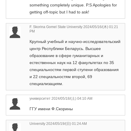
something completely unique. P.S Apologies for
getting off-topic but I had to ask!
F. Skorina Gomel State University
2024/05/16/(木) 01:21
PM
Крупный учебный и научно-исследовательский
центр Республики Беларусь. Высшее
образование в сфере гуманитарных и
естественных наук на 12 факультетах по 35
специальностям первой ступени образования
и 22 специальностям второй, 69
специализациям.
университет
2024/05/18/(土) 04:10 AM
ГГУ имени Ф.Скорины
University
2024/05/19/(日) 01:24 AM