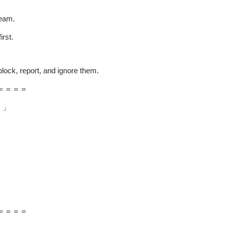
ream.
irst.
block, report, and ignore them.
＝＝＝＝
！」
＝＝＝＝