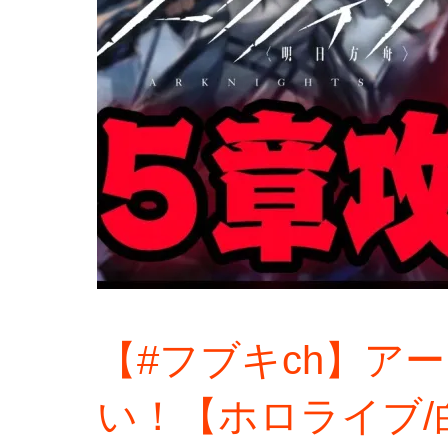
【#フブキch】ア
い！【ホロライブ/