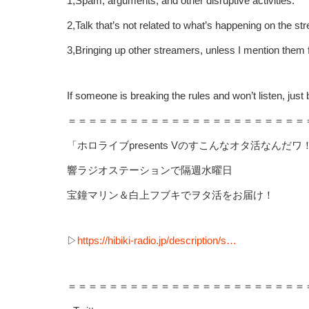
1,Spam, arguments, and other disruptive activities.
2,Talk that’s not related to what’s happening on the st
3,Bringing up other streamers, unless I mention them f
If someone is breaking the rules and won’t listen, just 
＝＝＝＝＝＝＝＝＝＝＝＝＝＝＝＝＝＝＝＝＝＝＝
「ホロライブpresents Vのすこんなオタ活なんだワ
響ラジオステーションで隔週水曜日
宝鐘マリン＆白上フブキでヲタ活をお届け！
▷
https://hibiki-radio.jp/description/s…
＝＝＝＝＝＝＝＝＝＝＝＝＝＝＝＝＝＝＝＝＝＝＝