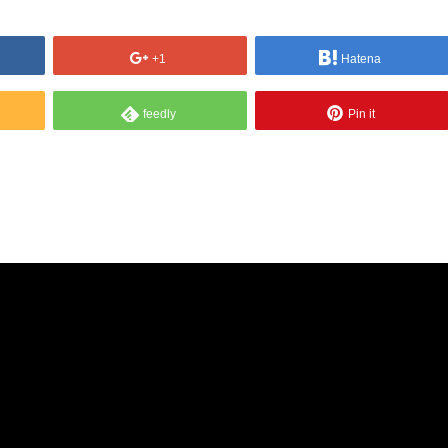
+1
Hatena
feedly
Pin it