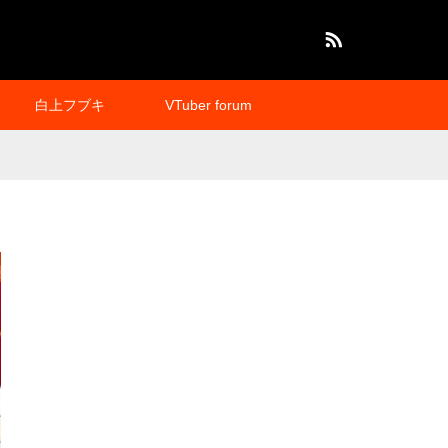
RSS
白上フブキ
VTuber forum