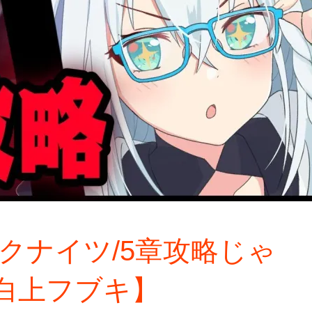
ークナイツ/5章攻略じゃ
白上フブキ】