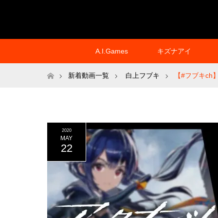
A.I.Games
キズナアイ
ホーム
新着動画一覧
白上フブキ
【#フブキch
2020
MAY
22