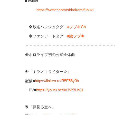
■Twitter
https://twitter.com/shirakamifubuki
❖放送ハッシュタグ
#フブキCh
❖ファンアートタグ
#絵フブキ
＝＝＝＝＝＝＝＝＝＝＝＝＝＝＝＝＝＝＝＝＝＝＝
🎁ホロライブ初の公式全体曲
🌟「キラメキライダー☆」
配信■
https://linkco.re/R5F56y0b
PV■
https://youtu.be/0o3VrBLh8jI
🌟「夢見る空へ」