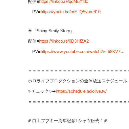
配信■
https://linkco.re/qdMuYfdc
PV■
https://youtu.be/mE_Q5vam910
🌟『Shiny Smily Story』
配信■
https://linkco.re/0D3HfZA2
PV■
https://www.youtube.com/watch?v=68KV7…
＝＝＝＝＝＝＝＝＝＝＝＝＝＝＝＝＝＝＝＝＝＝＝
ホロライブプロダクションの全体放送スケジュール
✨チェック✨➡
https://schedule.hololive.tv/
＝＝＝＝＝＝＝＝＝＝＝＝＝＝＝＝＝＝＝＝＝＝＝
🌽白上フブキ一周年記念Tシャツ販売！🌽