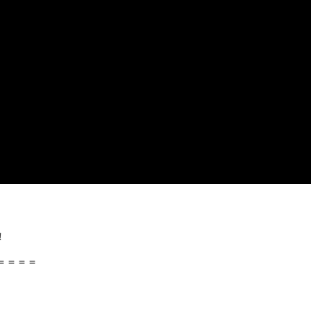
！
＝＝＝＝