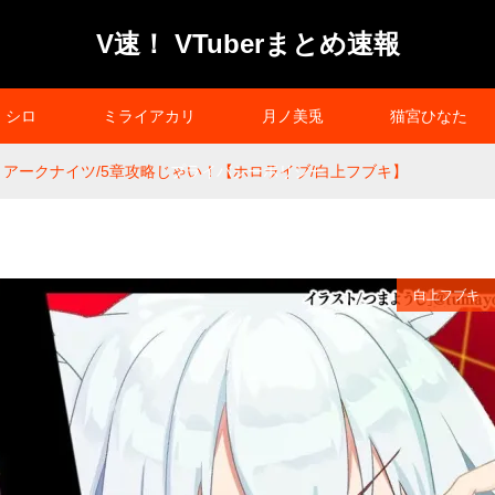
V速！ VTuberまとめ速報
シロ
ミライアカリ
月ノ美兎
猫宮ひなた
】アークナイツ/5章攻略じゃい！【ホロライブ/白上フブキ】
プライバシーポリシー
白上フブキ