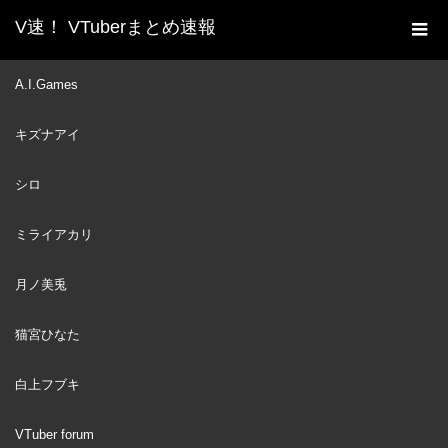
V速！ VTuberまとめ速報
新着動画一覧
VTuber
【#ホロ金策サバイバル2】
A.I.Games
ホーム
DAY２！金策マイクラやるしゅばああああああああああああああ
キズナアイ
あああああああああああああああああああああ！！！！！！：
MINECRAFT【ホロライブ/大空スバル】
シロ
VTuber
2026
JUN
03
ミライアカリ
月ノ美兎
猫宮ひなた
白上フブキ
VTuber forum