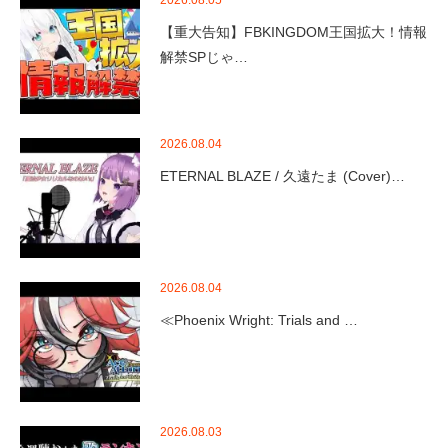
【重大告知】FBKINGDOM王国拡大！情報
解禁SPじゃ…
2026.08.04
ETERNAL BLAZE / 久遠たま (Cover)…
2026.08.04
≪Phoenix Wright: Trials and …
2026.08.03