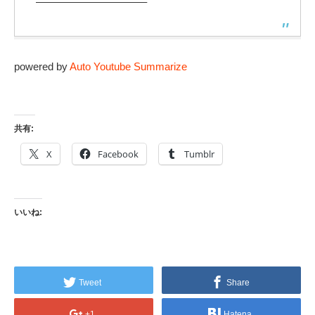
——————————–
powered by
Auto Youtube Summarize
共有:
X
Facebook
Tumblr
いいね:
Tweet
Share
+1
Hatena