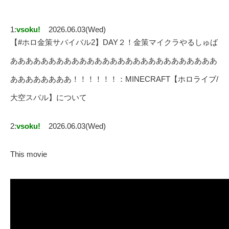
1:
vsoku!
2026.06.03(Wed)
【#ホロ金策サバイバル2】DAY２！金策マイクラやるしゅば
あああああああああああああああああああああああああああ
ああああああああ！！！！！！：MINECRAFT【ホロライブ/
大空スバル】について
2:
vsoku!
2026.06.03(Wed)
This movie