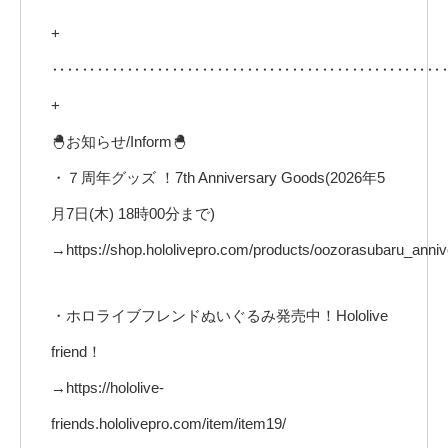
+
‥‥‥‥‥‥‥‥‥‥‥‥‥‥‥‥‥‥‥‥‥‥‥‥‥‥
+
🐣お知らせ/Inform🐣
・７周年グッズ ！7th Anniversary Goods(2026年5
月7日(木) 18時00分まで)
→https://shop.hololivepro.com/products/oozorasubaru_anniv
・ホロライブフレンドぬいぐるみ発売中！Hololive
friend！
→https://hololive-
friends.hololivepro.com/item/item19/