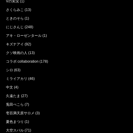
Vの実況
(1)
さくらみこ
(13)
ときのそら
(1)
にじさんじ
(248)
アキ・ローゼンタール
(1)
キズナアイ
(92)
クソ映画の人
(13)
コラボ collaboration
(178)
シロ
(63)
ミライアカリ
(46)
中文
(4)
久遠たま
(27)
兎田ぺこら
(7)
壱百満天原サロメ
(3)
夏色まつり
(1)
大空スバル
(71)