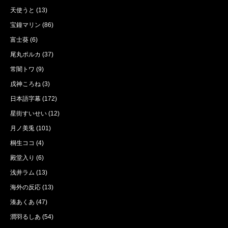
天使うと
(13)
宝鐘マリン
(86)
富士葵
(6)
尾丸ポルカ
(37)
常闇トワ
(9)
戌神ころね
(3)
日本語字幕
(172)
星街すいせい
(12)
月ノ美兎
(101)
桐生ココ
(4)
殿堂入り
(6)
浅井ラム
(13)
海外の反応
(13)
湊あくあ
(47)
潤羽るしあ
(54)