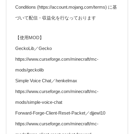
Conditions (https://account.mojang.com/terms) に基
づいて配信・収益化を行なっております
【使用MOD】
GeckoLib／Gecko
https://www.curseforge.com/minecraft/mc-
mods/geckolib
Simple Voice Chat／henkelmax
https://www.curseforge.com/minecraft/mc-
mods/simple-voice-chat
Forward-Forge-Client-Reset-Packet／djjewl10
https://www.curseforge.com/minecraft/mc-