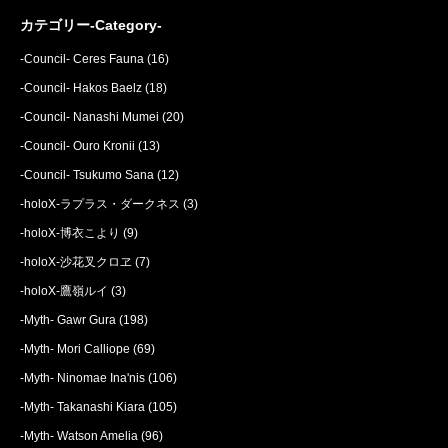
カテゴリー-Category-
-Council- Ceres Fauna
(16)
-Council- Hakos Baelz
(18)
-Council- Nanashi Mumei
(20)
-Council- Ouro Kronii
(13)
-Council- Tsukumo Sana
(12)
-holoX-ラプラス・ダークネス
(3)
-holoX-博衣こより
(9)
-holoX-沙花叉クロヱ
(7)
-holoX-鷹嶺ルイ
(3)
-Myth- Gawr Gura
(198)
-Myth- Mori Calliope
(69)
-Myth- Ninomae Ina'nis
(106)
-Myth- Takanashi Kiara
(105)
-Myth- Watson Amelia
(96)