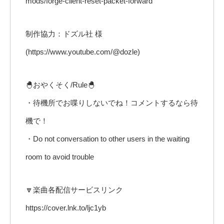
mods/forge-client-reset-packet-forward
制作協力：ドズル社 様
(https://www.youtube.com/@dozle)
🐣おやくそく/Rule🐣
・待機所でお喋りしないでね！コメントするなら待
機で！
・Do not conversation to other users in the waiting
room to avoid trouble
🔽楽曲各配信サービスリンク
https://cover.lnk.to/ljc1yb