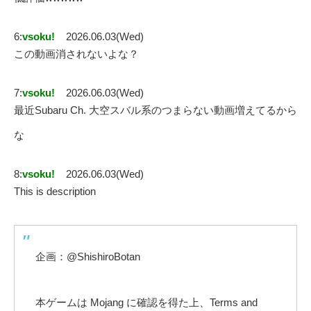
6:
vsoku!
2026.06.03(Wed)
この動画消されないよな？
7:
vsoku!
2026.06.03(Wed)
最近Subaru Ch. 大空スバル系のつまらない動画増えてるから
な
8:
vsoku!
2026.06.03(Wed)
This is description
企画：@ShishiroBotan
本ゲームは Mojang に確認を得た上、Terms and