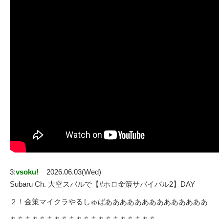
3:
vsoku!
2026.06.03(Wed)
Subaru Ch. 大空スバルで【#ホロ金策サバイバル2】DAY
２！金策マイクラやるしゅばああああああああああああああ