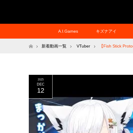
A.I.Games
キズナアイ
ホーム
新着動画一覧
VTuber
【Fish Stic
2025
DEC
12