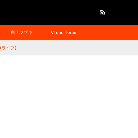
RSS
白上フブキ
VTuber forum
ホロライブ】