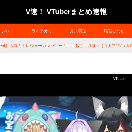
V速！ VTuberまとめ速報
シロ
ミライアカリ
月ノ美兎
猫宮ひなた
k Protocol】ホロのトレジャーカンパニー！！！お宝回収隊✨️【白上フブキ/
プライバシーポリシー
VTuber