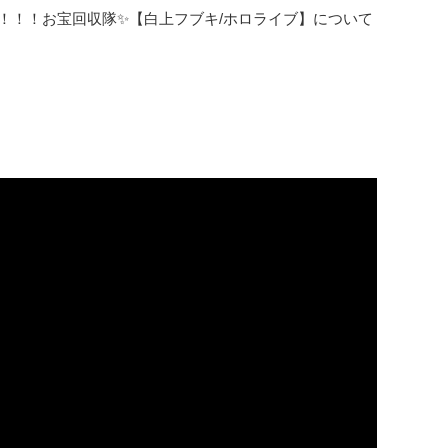
カンパニー！！！お宝回収隊✨️【白上フブキ/ホロライブ】について