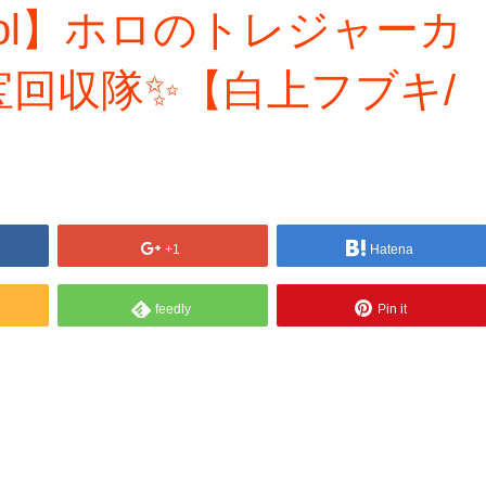
rotocol】ホロのトレジャーカ
回収隊✨️【白上フブキ/
+1
Hatena
feedly
Pin it