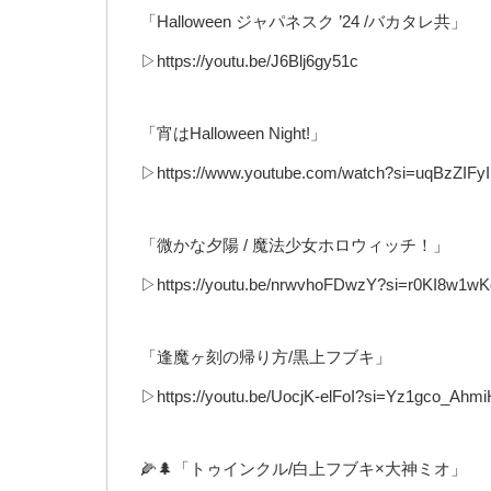
「Halloween ジャパネスク ’24 /バカタレ共」
▷https://youtu.be/J6Blj6gy51c
「宵はHalloween Night!」
▷https://www.youtube.com/watch?si=uqBzZIFy
「微かな夕陽 / 魔法少女ホロウィッチ！」
▷https://youtu.be/nrwvhoFDwzY?si=r0KI8w1w
「逢魔ヶ刻の帰り方/黒上フブキ」
▷https://youtu.be/UocjK-elFoI?si=Yz1gco_Ah
🌽🌲「トゥインクル/白上フブキ×大神ミオ」