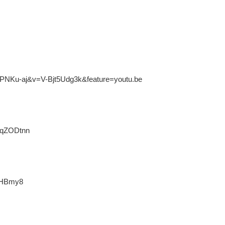
IPNKu-aj&v=V-Bjt5Udg3k&feature=youtu.be
KqZODtnn
miHBmy8