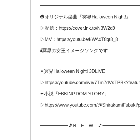
━━━━━━━━━━━━━━━━━━━━━
🎃オリジナル楽曲『冥界Halloween Night!』
▷配信：https://cover.lnk.to/N3W2d9
▷MV：https://youtu.be/kWAdT8qt8_8
🕯️冥界の女王イメージソングです
✦冥界Halloween Night! 3DLIVE
▷https://youtube.com/live/7Tm7dVsTPBk?featu
✦小説『FBKINGDOM STORY』
▷https://www.youtube.com/@ShirakamiFubuki/p
━━━━━━🎵N E W 🎵━━━━━━━