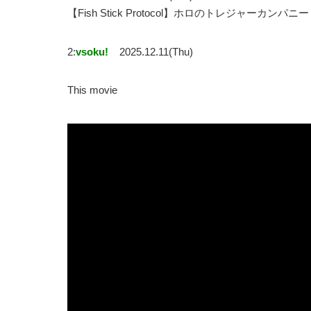
【Fish Stick Protocol】ホロのトレジャー
2:
vsoku!
2025.12.11(Thu)
This movie