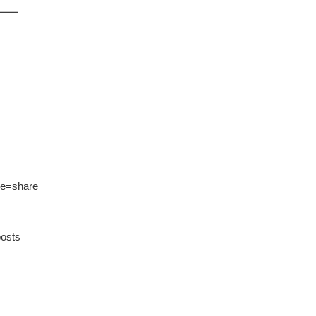
━━
re=share
osts