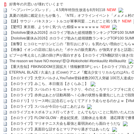
好青年の片思いが壊れていくまで
「ヘブンバーンズレッド」，4.5周年特別生放送を8月9日18
NEW!
真夏の池袋に鑑定士たちが集う。「NTE」オフラインイベント「メェメェ村
【謎】サウジ・パキスタン・トルコが軍事同盟…これどこと戦う気？
NEW!
【驚愕】東京都、ようやく気づいた模様ｗｗｗｗｗｗｗ
NEW!
【hololive/夏休み2026】ホロライブ歌みた総視聴数ランキングTOP100 SUMMER SPECI
【hololive/夏休み2026】ホロライブ歌みた総視聴数ランキングTOP100 SUMMER SPECI
【衝撃】ヒコロヒーがコンビニの『割引おにぎり』を買わない理由がこちら
【画像】イオンの店頭に貼られた『ポケカの販売案内』が強気すぎると話題
ビブーが考え出した謎の掛け声が面白すぎる【ホロライブEN翻訳切り抜き/古
The reason we have NO money! 🤯🥲 #tokiohotel #tomkaulitz #billkaulitz
【重大告知】FBKINGDOM王国拡大！情報解禁SPじゃい【ホロライブ/白上
ETERNAL BLAZE / 久遠たま (Cover) アニメ『魔法少女リリカルなのはA's』
【ホロライブ】大空スバルさんYouTube登録者数200万人突破 100万人達成
【ホロライブ】みこち、本日復活【さくらみこ】
【ホロライブ】スバルのトモコレキャラクリ、今のところマリンフブキに次ぐ
【ホロライブ】赤井はあとが活動再開へ！心身の状態を最優先にした上で段
【ホロドリ】リリース時に記念石じゃなくてアドトラ走らせるのかよｗ【Vtub
【ホロライブ】スバルが今日からぽこあだよね
ホロライブエキスポ＆フェス行ってきて、とんでもないことに気付いたんだ
【ホロライブ】FLOW GLOW・虎金妃笑虎、活動休止を発表 適応障害で療
【ホロライブ】マリオテニス大会も最強と最弱決めたら面白そうだな
【ホロライブ】真面目な話するとマリアやり過ぎではあったな