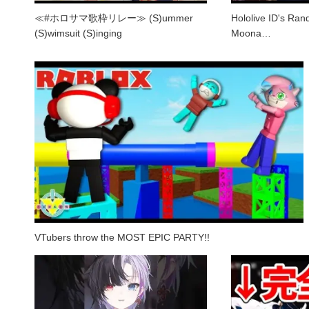
≪#ホロサマ歌枠リレー≫ (S)ummer
Hololive ID's Ra
(S)wimsuit (S)inging
Moona…
VTubers throw the MOST EPIC PARTY!!