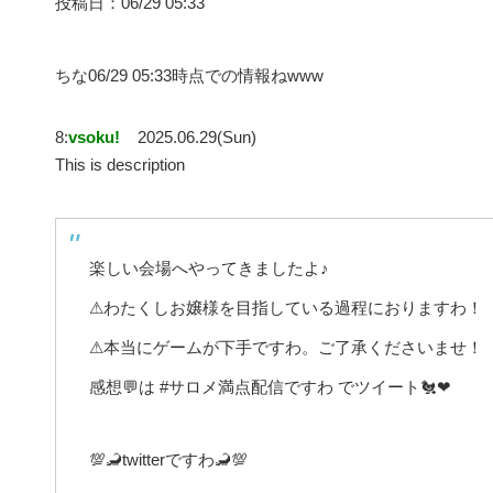
投稿日：06/29 05:33
ちな06/29 05:33時点での情報ねwww
8:
vsoku!
2025.06.29(Sun)
This is description
楽しい会場へやってきましたよ♪
⚠わたくしお嬢様を目指している過程におりますわ！
⚠本当にゲームが下手ですわ。ご了承くださいませ！
感想💬は #サロメ満点配信ですわ でツイート🐔❤
💯🦂twitterですわ🦂💯