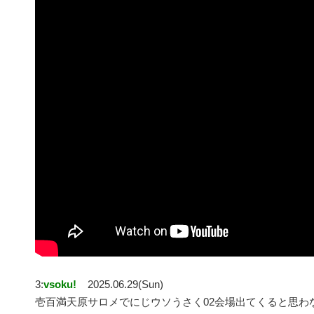
3:
vsoku!
2025.06.29(Sun)
壱百満天原サロメでにじウソうさく02会場出てくると思わ