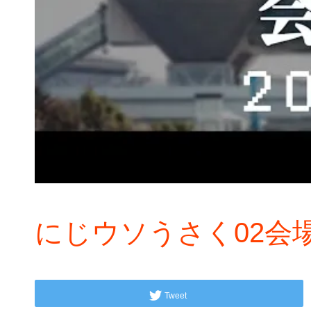
にじウソうさく02会
Tweet