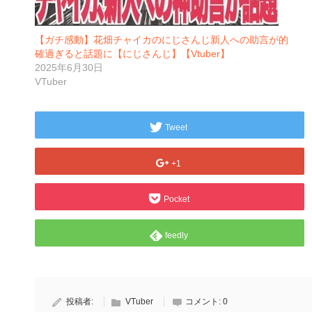
【ガチ感動】花畑チャイカのにじさんじ新人への助言が的
確過ぎると話題に【にじさんじ】【Vtuber】
2025年6月30日
VTuber
Tweet
+1
Pocket
feedly
投稿者:
VTuber
コメント:
0