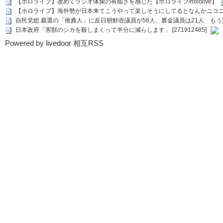
【ホロライブ】改めてラジオ体操の有能さを感じた【ホロライブ/hololive】
【ホロライブ】海外勢が日本来てこうやって楽しそうにしてるとなんかニコ
自民党総.裁選の「推薦人」に反日朝鮮壺議員が58人、裏金議員は21人 もう滅茶苦茶
日本政府「害獣のシカを殺しまくって半分に減らします」 [271912485]
Powered by livedoor 相互RSS