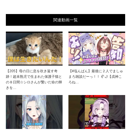
関連動画一覧
【205】母の日に息を吹き返す奇
【#塩んぱん】最後に２人でましゅ
跡！超未熟児で生まれた保護子猫と
まろ雑談だーっ！！ 🥐🌙【戌神こ
の８日間☆シロさんが繋いだ命の輝
ろね…
きを…