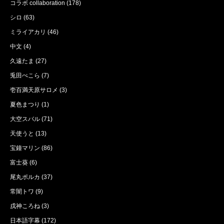
コラボ collaboration
(178)
シロ
(63)
ミライアカリ
(46)
中文
(4)
久遠たま
(27)
兎田ぺこら
(7)
壱百満天原サロメ
(3)
夏色まつり
(1)
大空スバル
(71)
天使うと
(13)
宝鐘マリン
(86)
富士葵
(6)
尾丸ポルカ
(37)
常闇トワ
(9)
戌神ころね
(3)
日本語字幕
(172)