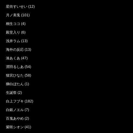
星街すいせい
(12)
月ノ美兎
(101)
桐生ココ
(4)
殿堂入り
(6)
浅井ラム
(13)
海外の反応
(13)
湊あくあ
(47)
潤羽るしあ
(54)
猫宮ひなた
(58)
獅白ぼたん
(1)
生誕祭
(2)
白上フブキ
(182)
白銀ノエル
(7)
百鬼あやめ
(2)
紫咲シオン
(41)