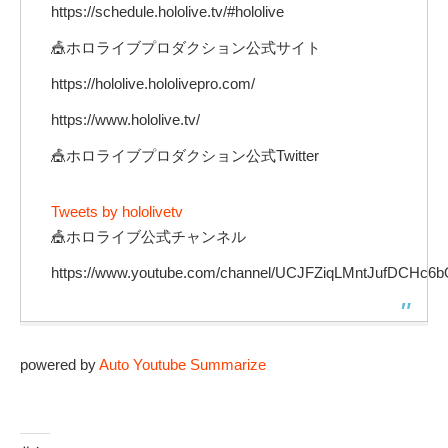
https://schedule.hololive.tv/#hololive
🎪ホロライブプロダクション公式サイト
https://hololive.hololivepro.com/
https://www.hololive.tv/
🎪ホロライブプロダクション公式Twitter
Tweets by hololivetv
🎪ホロライブ公式チャンネル
https://www.youtube.com/channel/UCJFZiqLMntJufDCHc6b
powered by
Auto Youtube Summarize