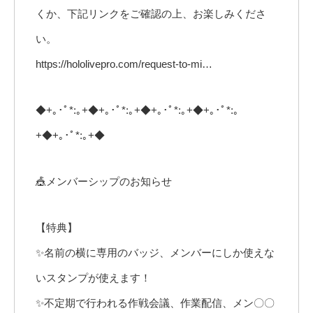
くか、下記リンクをご確認の上、お楽しみくださ
い。
https://hololivepro.com/request-to-mi…
◆+｡･ﾟ*:｡+◆+｡･ﾟ*:｡+◆+｡･ﾟ*:｡+◆+｡･ﾟ*:｡
+◆+｡･ﾟ*:｡+◆
🎪メンバーシップのお知らせ
【特典】
✨名前の横に専用のバッジ、メンバーにしか使えな
いスタンプが使えます！
✨不定期で行われる作戦会議、作業配信、メン〇〇