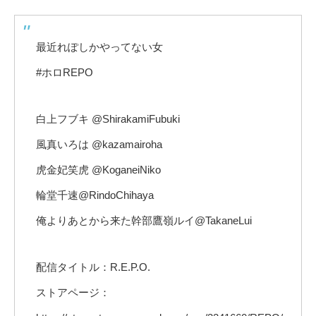
最近れぽしかやってない女
#ホロREPO
白上フブキ @ShirakamiFubuki
風真いろは @kazamairoha
虎金妃笑虎 @KoganeiNiko
輪堂千速@RindoChihaya
俺よりあとから来た幹部鷹嶺ルイ@TakaneLui
配信タイトル：R.E.P.O.
ストアページ：