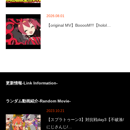
2026.08.01
【original MV】BooooM!!!【holol…
更新情報-Link Information-
ランダム動画紹介-Random Movie-
2023.10.21
【スプラトゥーン3】対抗戦day3【不破湊/
にじさんじ/…