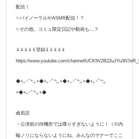
配信！
✨バイノーラルやASMR配信！？
✨その他、コミュ限定日記や動画も…？
⇓⇓⇓⇓⇓登録⇓⇓⇓⇓⇓
https://www.youtube.com/channel/UCK9V2B22uJYu3N7eR_
◆+｡･ﾟ*:｡+◆+｡･ﾟ*:｡+◆+｡･ﾟ*:｡+◆+｡･ﾟ*:｡
+◆+｡･ﾟ*:｡+◆
🎪前説
・公演前の待機所では喋りすぎないように！（※内
輪ノリにならないようにね、みんなのマナーでここ