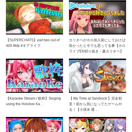
【SUPERCHATS】part two out of
カリオペがホロ加入前にしておけば
400 #kfp #キアライブ
良かったと今でも思ってる事【ホロ
ライブEN切り抜き・森カリオペ】
【Karaoke Stream / 歌枠】Singing
【 My Time at Sandrock 】完全初
using the Hololive Ka…
見！前から気になってたゲームや
る！【小清水 透 …