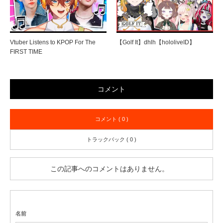
Vtuber Listens to KPOP For The
【Golf It】dhlh【hololiveID】
FIRST TIME
コメント
コメント ( 0 )
トラックバック ( 0 )
この記事へのコメントはありません。
名前