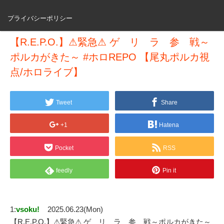
プライバシーポリシー
【R.E.P.O.】⚠緊急⚠ ゲ リ ラ 参 戦～
ポルカがきた～ #ホロREPO 【尾丸ポルカ視
点/ホロライブ】
Tweet
Share
+1
Hatena
Pocket
RSS
feedly
Pin it
1:
vsoku!
2025.06.23(Mon)
【R.E.P.O.】⚠緊急⚠ ゲ リ ラ 参 戦～ポルカがきた～