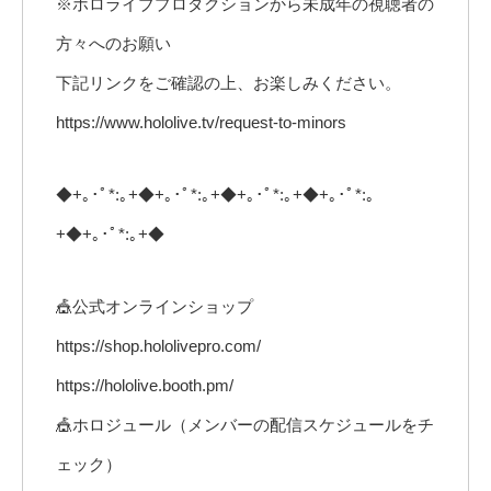
※ホロライブプロダクションから未成年の視聴者の
方々へのお願い
下記リンクをご確認の上、お楽しみください。
https://www.hololive.tv/request-to-minors
◆+｡･ﾟ*:｡+◆+｡･ﾟ*:｡+◆+｡･ﾟ*:｡+◆+｡･ﾟ*:｡
+◆+｡･ﾟ*:｡+◆
🎪公式オンラインショップ
https://shop.hololivepro.com/
https://hololive.booth.pm/
🎪ホロジュール（メンバーの配信スケジュールをチ
ェック）