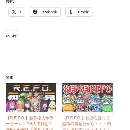
共有:
X
Facebook
Tumblr
いいね:
関連
【R.E.P.O.】新作協力ホラ
【R.E.P.O.】ねぽらぼって
ーゲーム！？6人で挑む！
盗るの得意だから・・・初
#HoloREPO 【尾丸ポルカ
見も連れていｋｚ！！！！