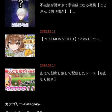
不破湊が謎すぎて宇宙猫になる葛葉【にじ
さんじ切り抜き】【…
2022.12.11
【POKÉMON VIOLET】Shiny Hunt ~…
2024.09.14
あえて顔出し無しで配信したレース【もあ
切り抜き】
カテゴリー-Category-