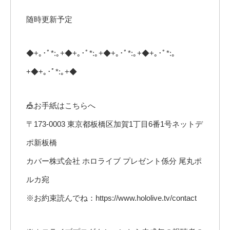
随時更新予定
◆+｡･ﾟ*:｡+◆+｡･ﾟ*:｡+◆+｡･ﾟ*:｡+◆+｡･ﾟ*:｡
+◆+｡･ﾟ*:｡+◆
🎪お手紙はこちらへ
〒173-0003 東京都板橋区加賀1丁目6番1号ネットデ
ポ新板橋
カバー株式会社 ホロライブ プレゼント係分 尾丸ポ
ルカ宛
※お約束読んでね：https://www.hololive.tv/contact