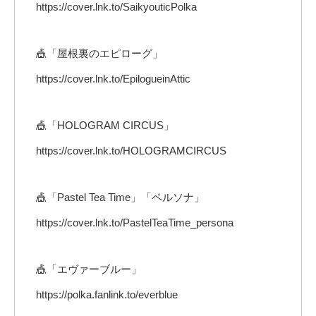
https://cover.lnk.to/SaikyouticPolka
🎪「屋根裏のエピローグ」
https://cover.lnk.to/EpilogueinAttic
🎪「HOLOGRAM CIRCUS」
https://cover.lnk.to/HOLOGRAMCIRCUS
🎪「Pastel Tea Time」「ペルソナ」
https://cover.lnk.to/PastelTeaTime_persona
🎪「エヴァーブルー」
https://polka.fanlink.to/everblue