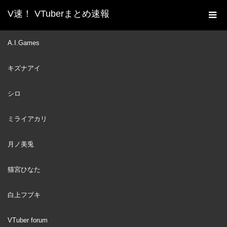
V速！ VTuberまとめ速報
新着動画一覧
VTuber
【R.E.P.O.】⚠緊急⚠ ゲ
A.I.Games
ホーム
リ ラ 参 戦～ポルカがきた～ #ホロREPO 【尾丸ポルカ視
キズナアイ
点/ホロライブ】
VTuber
2025
シロ
JUN
24
ミライアカリ
月ノ美兎
猫宮ひなた
白上フブキ
VTuber forum