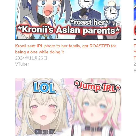
Kronii sent IRL photo to her family, got ROASTED for
F
being alone while doing it
Y
2024年11月26日
VTuber
V