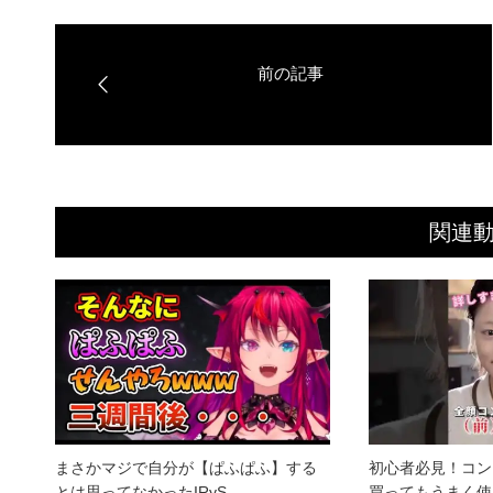
関連
まさかマジで自分が【ぱふぱふ】する
初心者必見！コン
とは思ってなかったIRyS
買ってもうまく使