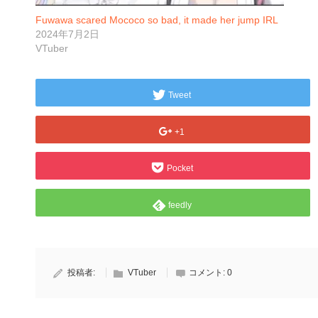
Fuwawa scared Mococo so bad, it made her jump IRL
2024年7月2日
VTuber
Tweet
+1
Pocket
feedly
投稿者:
VTuber
コメント:
0