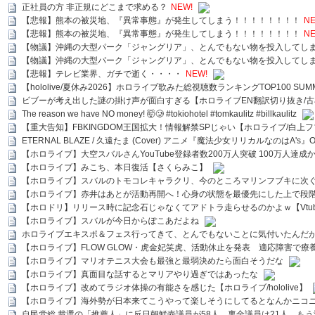
正社員の方 非正規にどこまで求める？
NEW!
【悲報】熊本の被災地、『異常事態』が発生してしまう！！！！！！！！
NE
【悲報】熊本の被災地、『異常事態』が発生してしまう！！！！！！！！
NE
【物議】沖縄の大型パーク「ジャングリア」、とんでもない物を投入してし
【物議】沖縄の大型パーク「ジャングリア」、とんでもない物を投入してし
【悲報】テレビ業界、ガチで逝く・・・・
NEW!
【hololive/夏休み2026】ホロライブ歌みた総視聴数ランキングTOP100 SUMMER SPECI
ビブーが考え出した謎の掛け声が面白すぎる【ホロライブEN翻訳切り抜き/古
The reason we have NO money! 🤯🥲 #tokiohotel #tomkaulitz #billkaulitz
【重大告知】FBKINGDOM王国拡大！情報解禁SPじゃい【ホロライブ/白上
ETERNAL BLAZE / 久遠たま (Cover) アニメ『魔法少女リリカルなのはA's』
【ホロライブ】大空スバルさんYouTube登録者数200万人突破 100万人達成
【ホロライブ】みこち、本日復活【さくらみこ】
【ホロライブ】スバルのトモコレキャラクリ、今のところマリンフブキに次ぐ
【ホロライブ】赤井はあとが活動再開へ！心身の状態を最優先にした上で段
【ホロドリ】リリース時に記念石じゃなくてアドトラ走らせるのかよｗ【Vtub
【ホロライブ】スバルが今日からぽこあだよね
ホロライブエキスポ＆フェス行ってきて、とんでもないことに気付いたんだ
【ホロライブ】FLOW GLOW・虎金妃笑虎、活動休止を発表 適応障害で療
【ホロライブ】マリオテニス大会も最強と最弱決めたら面白そうだな
【ホロライブ】真面目な話するとマリアやり過ぎではあったな
【ホロライブ】改めてラジオ体操の有能さを感じた【ホロライブ/hololive】
【ホロライブ】海外勢が日本来てこうやって楽しそうにしてるとなんかニコ
自民党総.裁選の「推薦人」に反日朝鮮壺議員が58人、裏金議員は21人 もう滅茶苦茶