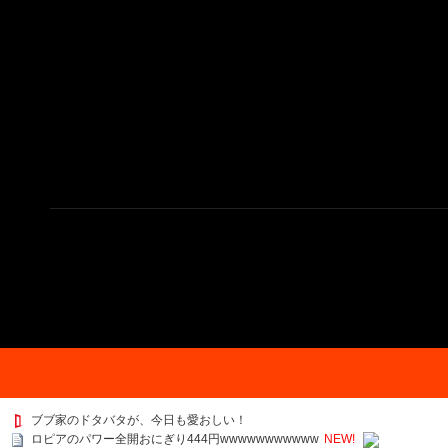
ブブ家のドタバタが、今日も愛おしい！
ロピアのパワー全開おにぎり444円wwwwwwwwwww
NEW!