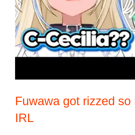
Fuwawa got rizzed so i
IRL