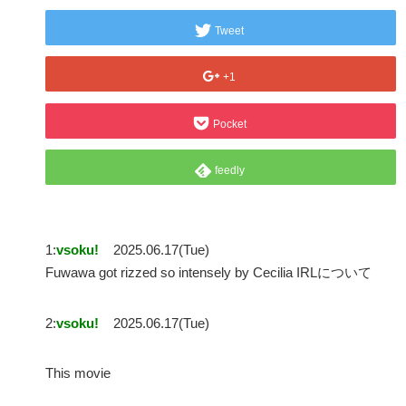
Tweet
+1
Pocket
feedly
1:
vsoku!
2025.06.17(Tue)
Fuwawa got rizzed so intensely by Cecilia IRLについて
2:
vsoku!
2025.06.17(Tue)
This movie