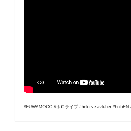
#FUWAMOCO #ホロライブ #hololive #vtuber #holoEN #holo