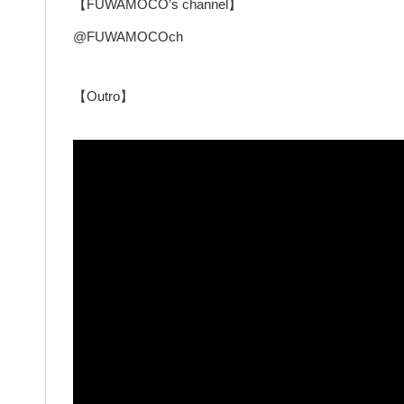
【FUWAMOCO’s channel】
@FUWAMOCOch
【Outro】