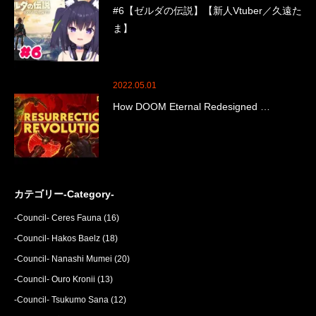
#6【ゼルダの伝説】【新人Vtuber／久遠た
ま】
2022.05.01
How DOOM Eternal Redesigned …
カテゴリー-Category-
-Council- Ceres Fauna
(16)
-Council- Hakos Baelz
(18)
-Council- Nanashi Mumei
(20)
-Council- Ouro Kronii
(13)
-Council- Tsukumo Sana
(12)