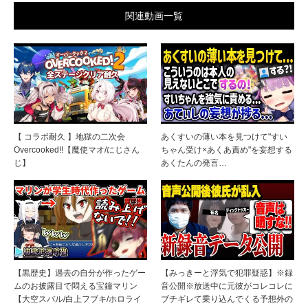
関連動画一覧
【 コラボ耐久 】地獄の二次会
あくすいの薄い本を見つけて"すい
Overcooked!!【魔使マオ/にじさん
ちゃん受け×あくあ責め"を妄想する
じ】
あくたんの発言…
【黒歴史】過去の自分が作ったゲー
【みっきーと浮気で犯罪疑惑】※録
ムのお披露目で悶える宝鐘マリン
音公開※放送中に元彼がコレコレに
【大空スバル/白上フブキ/ホロライ
ブチギレて乗り込んでくる予想外の