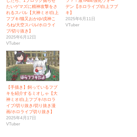
したら、1ブロック掘らせ
ツ？！激YABE強化ウォー
たいゲマズに精神攻撃をさ
デン【ホロライブ/白上フブ
れるスバル【大神ミオ/白上
キ】
フブキ/猫又おかゆ/戌神こ
2025年6月11日
ろね/大空スバル/ホロライ
VTuber
ブ/切り抜き】
2025年6月12日
VTuber
【手描き】飼っているフブ
キを紹介するミオしゃ【大
神ミオ/白上フブキ/ホロラ
イブ/切り抜き/切り抜き漫
画/ホロライブ切り抜き】
2025年4月17日
VTuber