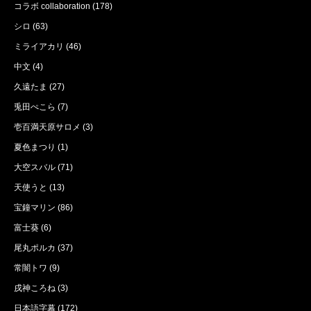
コラボ collaboration
(178)
シロ
(63)
ミライアカリ
(46)
中文
(4)
久遠たま
(27)
兎田ぺこら
(7)
壱百満天原サロメ
(3)
夏色まつり
(1)
大空スバル
(71)
天使うと
(13)
宝鐘マリン
(86)
富士葵
(6)
尾丸ポルカ
(37)
常闇トワ
(9)
戌神ころね
(3)
日本語字幕
(172)