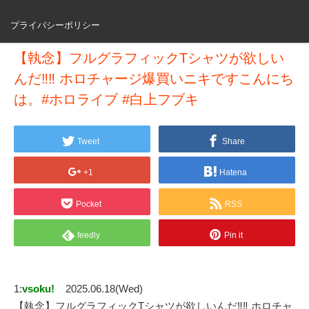
プライバシーポリシー
【執念】フルグラフィックTシャツが欲しい
んだ‼︎‼︎ ホロチャージ爆買いニキですこんにち
は。#ホロライブ #白上フブキ
Tweet
Share
+1
Hatena
Pocket
RSS
feedly
Pin it
1:
vsoku!
2025.06.18(Wed)
【執念】フルグラフィックTシャツが欲しいんだ‼︎‼︎ ホロチャ