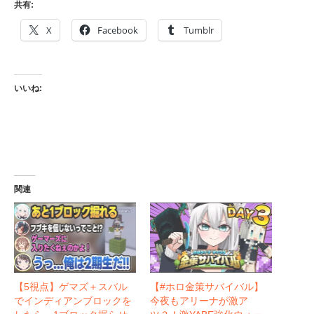
共有:
X
Facebook
Tumblr
いいね:
関連
【5視点】ゲマズ＋スバル
【#ホロ金策サバイバル】
でインディアンブロックを
今夜もアリーナが激ア