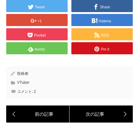
Tweet
Share
+1
Hatena
Pocket
RSS
feedly
Pin it
投稿者:
VTuber
コメント:
2