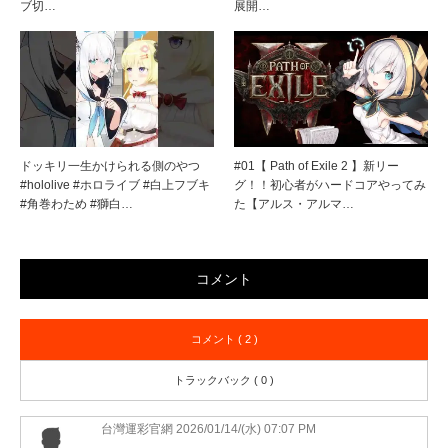
ブ切…
展開…
ドッキリ一生かけられる側のやつ
#01【 Path of Exile 2 】新リー
#hololive #ホロライブ #白上フブキ
グ！！初心者がハードコアやってみ
#角巻わため #獅白…
た【アルス・アルマ…
コメント
コメント ( 2 )
トラックバック ( 0 )
台灣運彩官網
2026/01/14/(水) 07:07 PM