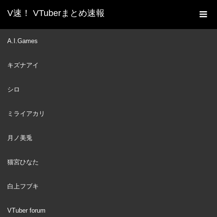
V速！ VTuberまとめ速報
新着動画一覧
VTuber
【執念】フルグラフィック
A.I.Games
ホーム
Tシャツが欲しいんだ‼︎‼︎ ホロチャージ爆買いニキですこんにち
キズナアイ
は。#ホロライブ #白上フブキ
VTuber
2025
シロ
JUN
18
ミライアカリ
月ノ美兎
猫宮ひなた
白上フブキ
VTuber forum