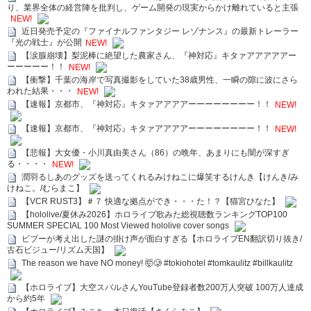
り、業界全体の経営陣を批判し、ゲーム開発の現実からかけ離れていると主張
NEW!
近日発売予定の『ファイナルファンタジー レゾナンス』の最新トレーラー
『光の戦士』が公開
NEW!
【涙腺崩壊】梨泥棒に絶望した農家さん、『神対応』キタァアアアアアー
ーーーーー！！
NEW!
【衝撃】千葉の海岸で写真撮影をしていた38歳男性、一瞬の隙に波にさら
われた結果・・・
NEW!
【速報】京都市、『神対応』キタァアアアアーーーーーーーー！！
NEW!
【速報】京都市、『神対応』キタァアアアアーーーーーーーー！！
NEW!
【悲報】大女優・小川真由美さん（86）の晩年、あまりにも闇が深すぎ
る・・・・
NEW!
潤羽るしあのグッズを送ってくれるみけねこに爆笑するけんき【けんき/み
けねこ。/むらまこ】
【VCR RUST3】＃７ 快適な拠点ができ・・・た！？【猫宮ひなた】
【hololive/夏休み2026】ホロライブ歌みた総視聴数ランキングTOP100
SUMMER SPECIAL 100 Most Viewed hololive cover songs
ビブーが考え出した謎の掛け声が面白すぎる【ホロライブEN翻訳切り抜き/
古石ビジュー/リズム天国】
The reason we have NO money! 🤯🥲 #tokiohotel #tomkaulitz #billkaulitz
【ホロライブ】大空スバルさんYouTube登録者数200万人突破 100万人達成
から約5年