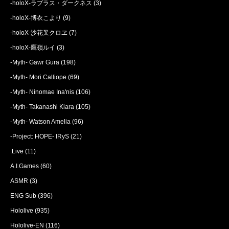
-holoX-ラプラス・ダークネス
(3)
-holoX-博衣こより
(9)
-holoX-沙花叉クロヱ
(7)
-holoX-鷹嶺ルイ
(3)
-Myth- Gawr Gura
(198)
-Myth- Mori Calliope
(69)
-Myth- Ninomae Ina'nis
(106)
-Myth- Takanashi Kiara
(105)
-Myth- Watson Amelia
(96)
-Project: HOPE- IRyS
(21)
.Live
(11)
A.I.Games
(60)
ASMR
(3)
ENG Sub
(396)
Hololive
(935)
Hololive-EN
(116)