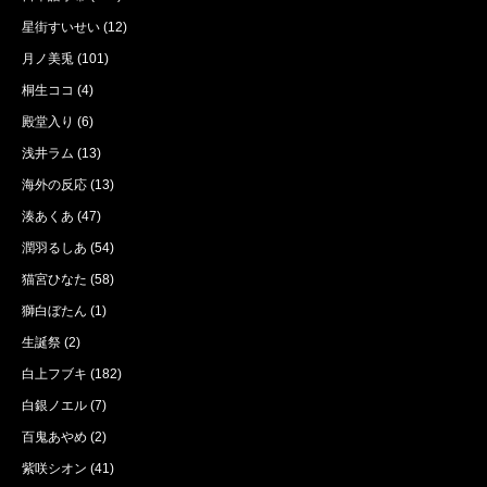
星街すいせい
(12)
月ノ美兎
(101)
桐生ココ
(4)
殿堂入り
(6)
浅井ラム
(13)
海外の反応
(13)
湊あくあ
(47)
潤羽るしあ
(54)
猫宮ひなた
(58)
獅白ぼたん
(1)
生誕祭
(2)
白上フブキ
(182)
白銀ノエル
(7)
百鬼あやめ
(2)
紫咲シオン
(41)