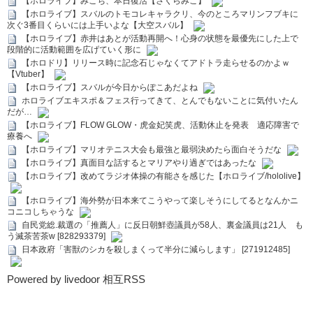
【ホロライブ】みこち、本日復活【さくらみこ】
【ホロライブ】スバルのトモコレキャラクリ、今のところマリンフブキに
次ぐ3番目くらいには上手いよな【大空スバル】
【ホロライブ】赤井はあとが活動再開へ！心身の状態を最優先にした上で
段階的に活動範囲を広げていく形に
【ホロドリ】リリース時に記念石じゃなくてアドトラ走らせるのかよｗ
【Vtuber】
【ホロライブ】スバルが今日からぽこあだよね
ホロライブエキスポ＆フェス行ってきて、とんでもないことに気付いたん
だが…
【ホロライブ】FLOW GLOW・虎金妃笑虎、活動休止を発表 適応障害で
療養へ
【ホロライブ】マリオテニス大会も最強と最弱決めたら面白そうだな
【ホロライブ】真面目な話するとマリアやり過ぎではあったな
【ホロライブ】改めてラジオ体操の有能さを感じた【ホロライブ/hololive】
【ホロライブ】海外勢が日本来てこうやって楽しそうにしてるとなんかニ
コニコしちゃうな
自民党総.裁選の「推薦人」に反日朝鮮壺議員が58人、裏金議員は21人 も
う滅茶苦茶w [828293379]
日本政府「害獣のシカを殺しまくって半分に減らします」 [271912485]
Powered by livedoor 相互RSS