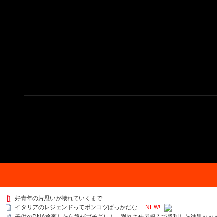
好青年の片思いが壊れていくまで
イタリアのレジェンドってポンコツばっかだな…
NEW!
子供のDNA検査したら嫁がブチギレ！→別れさせ屋投入で勝利した結果ｗｗ