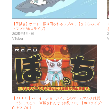
【手描き】ボートに振り回されるフブみこ【さくらみこ/白
上フブキ/ホロライブ】
2025年5月4日
VTuber
V
【R.E.P.O.】ハーイ、ジョージィ、このゲームマルチ推奨
って知ってる？ 🦊騙されんぞ（初見ソロ）【ホロライブ/
白上フブキ】