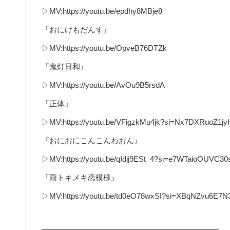
▷MV:https://youtu.be/epdhy8MBje8
『おにけもだんす』
▷MV:https://youtu.be/OpveB76DTZk
『鬼灯日和』
▷MV:https://youtu.be/AvOu9B5rsdA
『正体』
▷MV:https://youtu.be/VFigzkMu4jk?si=Nx7DXRuoZ1j
『おにおにこんこんわおん』
▷MV:https://youtu.be/qIdjj9ESt_4?si=e7WTaioOUVC30
『雨トキメキ恋模様』
▷MV:https://youtu.be/td0eO78wxSI?si=XBqNZvu6E7
━━━━━━━━━━━━━━━━━━━━━━━