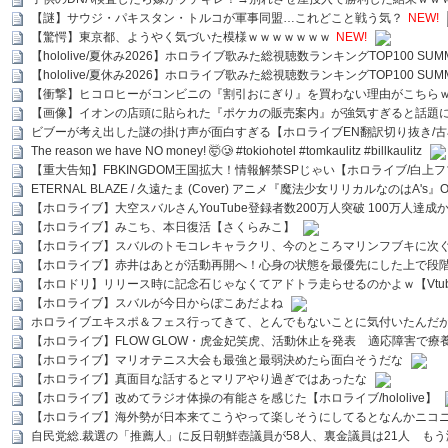
【謎】サウジ・パキスタン・トルコが軍事同盟…これどこと戦う気？
NEW!
【驚愕】東京都、ようやく気づいた模様ｗｗｗｗｗｗｗ
NEW!
【hololive/夏休み2026】ホロライブ歌みた総視聴数ランキングTOP100 SUMMER SPECI
【hololive/夏休み2026】ホロライブ歌みた総視聴数ランキングTOP100 SUMMER SPECI
【衝撃】ヒコロヒーがコンビニの『割引おにぎり』を買わない理由がこちら
【画像】イオンの店頭に貼られた『ポケカの販売案内』が強気すぎると話題
ビブーが考え出した謎の掛け声が面白すぎる【ホロライブEN翻訳切り抜き/古
The reason we have NO money! 🤯🥲 #tokiohotel #tomkaulitz #billkaulitz
【重大告知】FBKINGDOM王国拡大！情報解禁SPじゃい【ホロライブ/白上
ETERNAL BLAZE / 久遠たま (Cover) アニメ『魔法少女リリカルなのはA's』
【ホロライブ】大空スバルさんYouTube登録者数200万人突破 100万人達成
【ホロライブ】みこち、本日復活【さくらみこ】
【ホロライブ】スバルのトモコレキャラクリ、今のところマリンフブキに次ぐ
【ホロライブ】赤井はあとが活動再開へ！心身の状態を最優先にした上で段
【ホロドリ】リリース時に記念石じゃなくてアドトラ走らせるのかよｗ【Vtub
【ホロライブ】スバルが今日からぽこあだよね
ホロライブエキスポ＆フェス行ってきて、とんでもないことに気付いたんだ
【ホロライブ】FLOW GLOW・虎金妃笑虎、活動休止を発表 適応障害で療
【ホロライブ】マリオテニス大会も最強と最弱決めたら面白そうだな
【ホロライブ】真面目な話するとマリアやり過ぎではあったな
【ホロライブ】改めてラジオ体操の有能さを感じた【ホロライブ/hololive】
【ホロライブ】海外勢が日本来てこうやって楽しそうにしてるとなんかニコ
自民党総.裁選の「推薦人」に反日朝鮮壺議員が58人、裏金議員は21人 もう滅茶苦茶