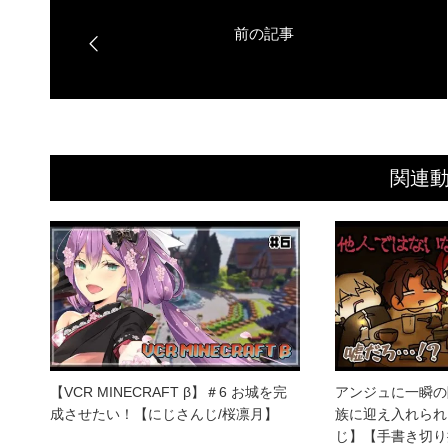
関連
【VCR MINECRAFT β】＃6 お城を完
アンジュに一瞬の
成させたい！【にじさんじ/桜凛月】
族に迎え入れられ
じ】【手書き切り