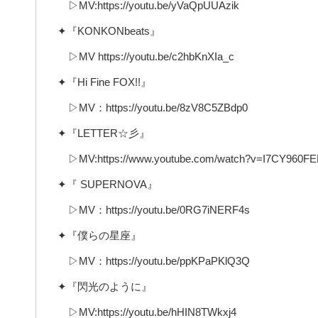
▷MV:https://youtu.be/yVaQpUUAzik
✦『KONKONbeats』
▷MV https://youtu.be/c2hbKnXIa_c
✦『Hi Fine FOX!!』
▷MV：https://youtu.be/8zV8C5ZBdp0
✦『LETTER☆彡』
▷MV:https://www.youtube.com/watch?v=I7CY960FE
✦『 SUPERNOVA』
▷MV：https://youtu.be/0RG7iNERF4s
✦『僕らの星座』
▷MV：https://youtu.be/ppKPaPKlQ3Q
✦『閃光のように』
▷MV:https://youtu.be/hHIN8TWkxj4