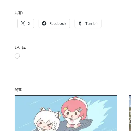
共有:
X
Facebook
Tumblr
いいね:
読
み
込
み
中…
関連