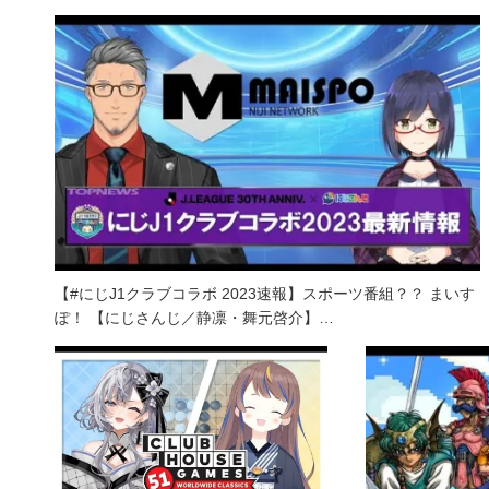
【#にじJ1クラブコラボ 2023速報】スポーツ番組？？ まいす
ぽ！ 【にじさんじ／静凛・舞元啓介】…