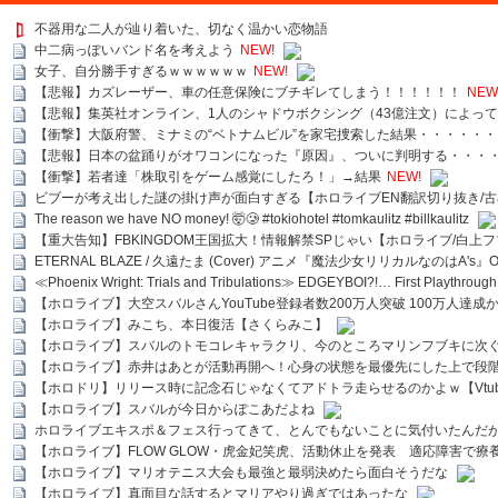
不器用な二人が辿り着いた、切なく温かい恋物語
中二病っぽいバンド名を考えよう
NEW!
女子、自分勝手すぎるｗｗｗｗｗｗ
NEW!
【悲報】カズレーザー、車の任意保険にブチギレてしまう！！！！！！
NEW
【悲報】集英社オンライン、1人のシャドウボクシング（43億注文）によっ
【衝撃】大阪府警、ミナミの“ベトナムビル”を家宅捜索した結果・・・・・・
【悲報】日本の盆踊りがオワコンになった『原因』、ついに判明する・・・
【衝撃】若者達「株取引をゲーム感覚にしたろ！」→結果
NEW!
ビブーが考え出した謎の掛け声が面白すぎる【ホロライブEN翻訳切り抜き/古
The reason we have NO money! 🤯🥲 #tokiohotel #tomkaulitz #billkaulitz
【重大告知】FBKINGDOM王国拡大！情報解禁SPじゃい【ホロライブ/白上
ETERNAL BLAZE / 久遠たま (Cover) アニメ『魔法少女リリカルなのはA's』
≪Phoenix Wright: Trials and Tribulations≫ EDGEYBOI?!… First Playth
【ホロライブ】大空スバルさんYouTube登録者数200万人突破 100万人達成
【ホロライブ】みこち、本日復活【さくらみこ】
【ホロライブ】スバルのトモコレキャラクリ、今のところマリンフブキに次ぐ
【ホロライブ】赤井はあとが活動再開へ！心身の状態を最優先にした上で段
【ホロドリ】リリース時に記念石じゃなくてアドトラ走らせるのかよｗ【Vtub
【ホロライブ】スバルが今日からぽこあだよね
ホロライブエキスポ＆フェス行ってきて、とんでもないことに気付いたんだ
【ホロライブ】FLOW GLOW・虎金妃笑虎、活動休止を発表 適応障害で療
【ホロライブ】マリオテニス大会も最強と最弱決めたら面白そうだな
【ホロライブ】真面目な話するとマリアやり過ぎではあったな