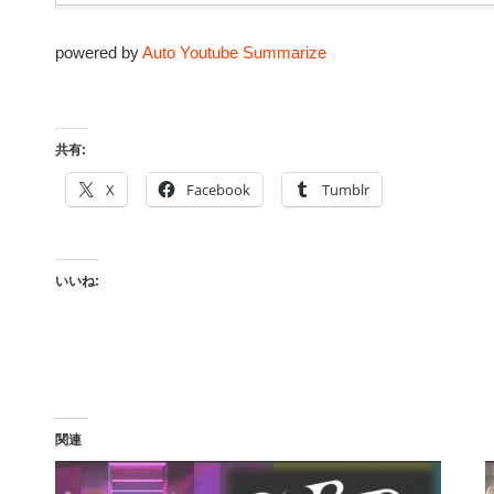
powered by
Auto Youtube Summarize
共有:
X
Facebook
Tumblr
いいね:
関連