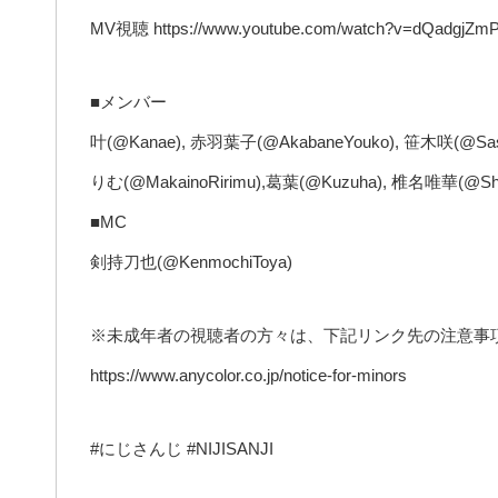
MV視聴 https://www.youtube.com/watch?v=dQadgjZm
■メンバー
叶(@Kanae), 赤羽葉子(@AkabaneYouko), 笹木咲(@Sa
りむ(@MakainoRirimu),葛葉(@Kuzuha), 椎名唯華(@Shii
■MC
剣持刀也(@KenmochiToya)
※未成年者の視聴者の方々は、下記リンク先の注意事
https://www.anycolor.co.jp/notice-for-minors
#にじさんじ #NIJISANJI