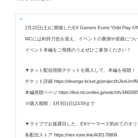
2月22日(土)に開催したEX Gamers Event “Odd P
MCには剣持刀也を迎え、イベントの裏側や楽曲につ
イベント本編をご視聴のうえぜひご参加ください！
▼ネット配信視聴チケットを購入して、本編を視聴！
チケット詳細 https://dwango-ticket.jp/project/hJkeUmfM
本編視聴ページ https://live.nicovideo.jp/watch/lv346506
※購入期限：3月9日(日)23:59まで
▼ライブでお披露目した、EXゲーマーズ初めてのオリジナル
各配信ストア https://nex-tone.link/A00178808