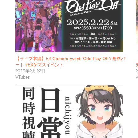
【ライブ本編】EX Gamers Event “Odd Play-Off”/ 無料パ
ート #EXゲマズイベント
2025年2月22日
VTuber
V