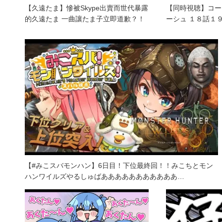
【久遠たま】慘被Skype出賣而世代暴露
【同時視聴】コー
的久遠たま 一曲讓たま子立即道歉？！
ーシュ １８話１９
【#みこスバモンハン】6日目！下位最終回！！みこちとモン
ハンワイルズやるしゅばあああああああああああ…