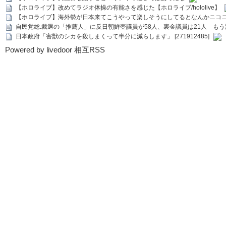
【ホロライブ】改めてラジオ体操の有能さを感じた【ホロライブ/hololive】
【ホロライブ】海外勢が日本来てこうやって楽しそうにしてるとなんかニコ
自民党総.裁選の「推薦人」に反日朝鮮壺議員が58人、裏金議員は21人 もう滅茶苦茶
日本政府「害獣のシカを殺しまくって半分に減らします」 [271912485]
Powered by livedoor 相互RSS