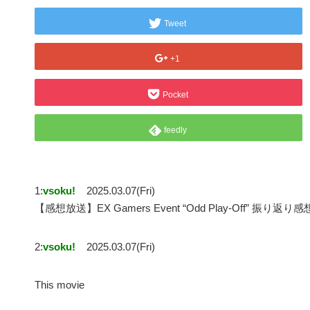
Tweet
+1
Pocket
feedly
1:
vsoku!
2025.03.07(Fri)
【感想放送】EX Gamers Event “Odd Play-Off” 
2:
vsoku!
2025.03.07(Fri)
This movie