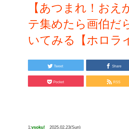
【あつまれ！おえ
テ集めたら画伯だ
いてみる【ホロライ
Tweet
Share
Pocket
RSS
1:
vsoku!
2025.02.23(Sun)