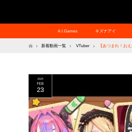
A.I.Games
キズナアイ
ホーム
新着動画一覧
VTuber
【あつまれ！おえ
2025
FEB
23