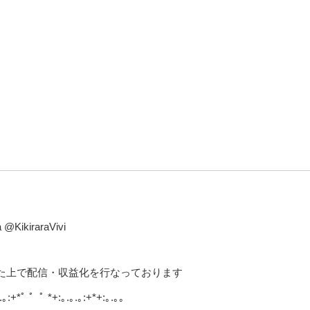
@KikiraraVivi
 の確認を得た上で配信・収益化を行なっております
.｡:+*ﾟ ゜ﾟ *+:｡.｡.｡:+*+:｡.｡｡