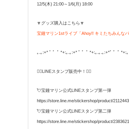
12/5(木) 21:00～1/6(月) 18:00
🔽グッズ購入はこちら🔽
宝鐘マリン1stライブ「Ahoy!! キミたちみん
｡.｡:+* ﾟ ゜ﾟ *+:｡.｡:+* ﾟ ゜ﾟ *+:｡.｡.｡:+*ﾟ ゜ﾟ *+:｡
🏴‍☠️LINEスタンプ販売中！🏴‍☠️
💘宝鐘マリン公式LINEスタンプ第一弾
https://store.line.me/stickershop/product/2112443
💘宝鐘マリン公式LINEスタンプ第二弾
https://store.line.me/stickershop/product/2383621