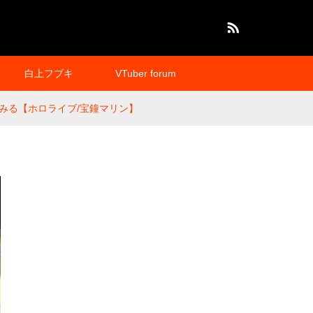
RSS
白上フブキ
VTuber forum
みる【ホロライブ/宝鐘マリン】