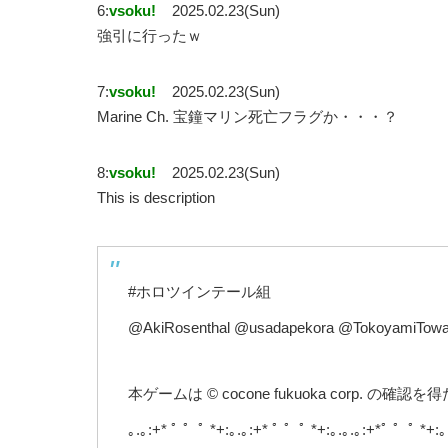
6:
vsoku!
2025.02.23(Sun)
強引に行ったｗ
7:
vsoku!
2025.02.23(Sun)
Marine Ch. 宝鐘マリン死亡フラグか・・・？
8:
vsoku!
2025.02.23(Sun)
This is description
#ホロツインテール組
@AkiRosenthal @usadapekora @TokoyamiTowa 
本ゲームは © cocone fukuoka corp.
｡.｡:+* ﾟ ゜ﾟ *+:｡.｡:+* ﾟ ゜ﾟ *+:｡.｡.｡:+*ﾟ ゜ﾟ *+:｡