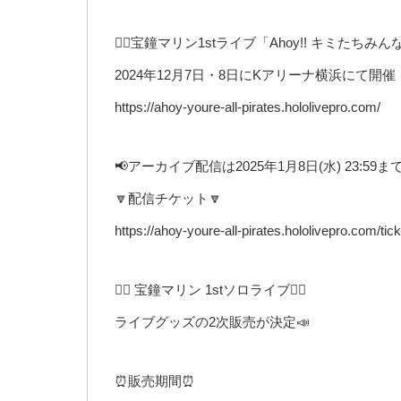
🏴‍☠️宝鐘マリン1stライブ「Ahoy!! キミたちみん
2024年12月7日・8日にKアリーナ横浜にて開催
https://ahoy-youre-all-pirates.hololivepro.com/
📢アーカイブ配信は2025年1月8日(水) 23:
🔽配信チケット🔽
https://ahoy-youre-all-pirates.hololivepro.com/tick
🏴‍☠️ 宝鐘マリン 1stソロライブ🏴‍☠️
ライブグッズの2次販売が決定📣
⏰販売期間⏰