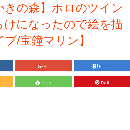
かきの森】ホロのツイン
らけになったので絵を描
ブ/宝鐘マリン】
+1
Hatena
feedly
Pin it