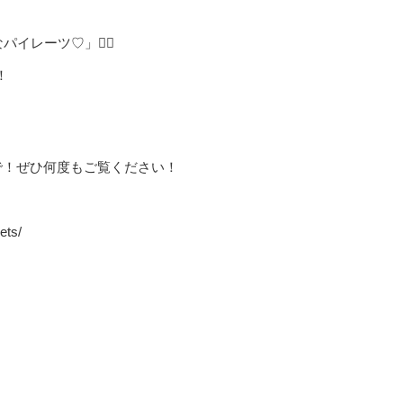
なパイレーツ♡」🏴‍☠️
！
59まで！ぜひ何度もご覧ください！
ets/