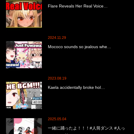
Flare Reveals Her Real Voice…
2024.11.29
Mococo sounds so jealous whe…
2023.08.19
Kaela accidentally broke hol…
2025.05.04
一緒に踊ったよ！！！#人筒ダンス #人っ