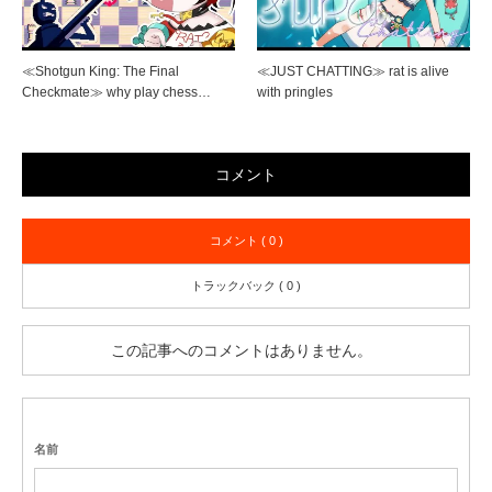
≪Shotgun King: The Final
≪JUST CHATTING≫ rat is alive
Checkmate≫ why play chess…
with pringles
コメント
コメント ( 0 )
トラックバック ( 0 )
この記事へのコメントはありません。
名前