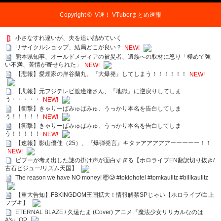
Copyright ©
V速！ VTuberまとめ速報
小さなすれ違いが、夫を追い詰めていく
リサイクルショップ、結局どこが良い？
NEW!
熊本県知事、オールドメディアの被災者、遺族への取材に怒り「極めて強
い不満、苦情が寄せられた」
NEW!
【悲報】愛煙家の岸谷蘭丸、『大爆発』してしまう！！！！！！
NEW!
【悲報】元フジテレビ渡邊渚さん、『地獄』に逆戻りしてしま
う・・・・・
NEW!
【衝撃】きゃりーぱみゅぱみゅ、うっかり本名を告白してしま
う！！！！！
NEW!
【衝撃】きゃりーぱみゅぱみゅ、うっかり本名を告白してしま
う！！！！！
NEW!
【速報】影山優佳（25）、『爆弾発言』キタァアアアアアーーーーー！！
NEW!
ビブーが考え出した謎の掛け声が面白すぎる【ホロライブEN翻訳切り抜き/
古石ビジュー/リズム天国】
The reason we have NO money! 🤯🥲 #tokiohotel #tomkaulitz #billkaulitz
【重大告知】FBKINGDOM王国拡大！情報解禁SPじゃい【ホロライブ/白上
フブキ】
ETERNAL BLAZE / 久遠たま (Cover) アニメ『魔法少女リリカルなのは
A's』OP