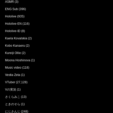
ASMR
(3)
ENG Sub
(396)
Hololive
(935)
Hololive-EN
(116)
Hololive-ID
(8)
Kaela Kovalskia
(2)
Kobo Kanaeru
(2)
Kureiji Ollie
(2)
Moona Hoshinova
(1)
Music video
(118)
Vestia Zeta
(1)
VTuber
(27,128)
Vの実況
(1)
さくらみこ
(13)
ときのそら
(1)
にじさんじ
(248)