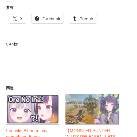
共有:
X
Facebook
Tumblr
いいね:
関連
Ina asks Biboo to say
【MONSTER HUNTER
something, Biboo:
WILDS RELEASE】 LETS