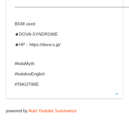
_________________________________________________
BGM used
★DOVA-SYNDROME
★HP：https://dova-s.jp/
#holoMyth
#hololiveEnglish
#TAKOTIME
powered by
Auto Youtube Summarize