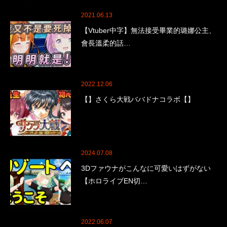
2021.06.13
【Vtuber中字】無法接受畢業的璐娜公主、
會長溫柔的話…
2022.12.06
【】さくら大戦ババドナコラボ【】
2024.07.08
3Dファウナがこんなに可愛いはずがない
【ホロライブEN切…
2022.06.07