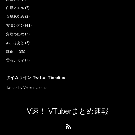
白銀ノエル
(7)
百鬼あやめ
(2)
紫咲シオン
(41)
角巻わため
(2)
赤井はあと
(2)
輝夜 月
(35)
雪花ラミィ
(1)
タイムライン-Twitter Timeline-
Tweets by Vsokumatome
V速！ VTuberまとめ速報
RSS