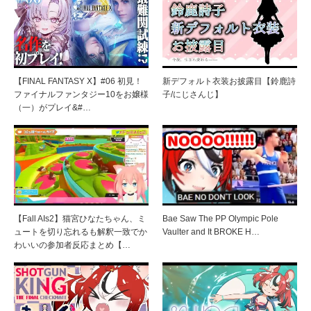
【FINAL FANTASY X】#06 初見！
新デフォルト衣装お披露目【鈴鹿詩
ファイナルファンタジー10をお嬢様
子/にじさんじ】
（一）がプレイ&#…
【Fall AIs2】猫宮ひなたちゃん、ミ
Bae Saw The PP Olympic Pole
ュートを切り忘れるも解釈一致でか
Vaulter and It BROKE H…
わいいの参加者反応まとめ【…