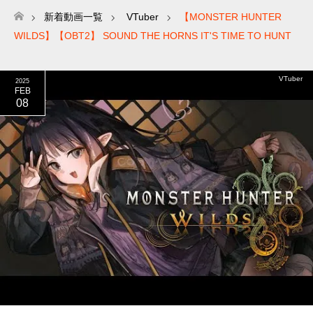
新着動画一覧
VTuber
【MONSTER HUNTER
ホーム
WILDS】【OBT2】 SOUND THE HORNS IT'S TIME TO HUNT
VTuber
2025
FEB
08