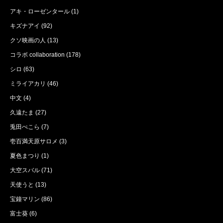
アキ・ローゼンタール
(1)
キズナアイ
(92)
クソ映画の人
(13)
コラボ collaboration
(178)
シロ
(63)
ミライアカリ
(46)
中文
(4)
久遠たま
(27)
兎田ぺこら
(7)
壱百満天原サロメ
(3)
夏色まつり
(1)
大空スバル
(71)
天使うと
(13)
宝鐘マリン
(86)
富士葵
(6)