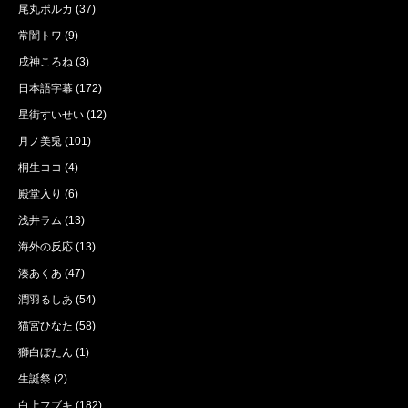
尾丸ポルカ
(37)
常闇トワ
(9)
戌神ころね
(3)
日本語字幕
(172)
星街すいせい
(12)
月ノ美兎
(101)
桐生ココ
(4)
殿堂入り
(6)
浅井ラム
(13)
海外の反応
(13)
湊あくあ
(47)
潤羽るしあ
(54)
猫宮ひなた
(58)
獅白ぼたん
(1)
生誕祭
(2)
白上フブキ
(182)