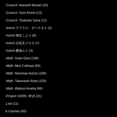
-Council- Nanashi Mumei
(20)
-Council- Ouro Kronii
(13)
-Council- Tsukumo Sana
(12)
-holoX-ラプラス・ダークネス
(3)
-holoX-博衣こより
(9)
-holoX-沙花叉クロヱ
(7)
-holoX-鷹嶺ルイ
(3)
-Myth- Gawr Gura
(198)
-Myth- Mori Calliope
(69)
-Myth- Ninomae Ina'nis
(106)
-Myth- Takanashi Kiara
(105)
-Myth- Watson Amelia
(96)
-Project: HOPE- IRyS
(21)
.Live
(11)
A.I.Games
(60)