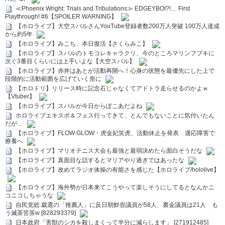
≪Phoenix Wright: Trials and Tribulations≫ EDGEYBOI?!… First
Playthrough! #6【SPOILER WARNING】
【ホロライブ】大空スバルさんYouTube登録者数200万人突破 100万人達成
から約5年
【ホロライブ】みこち、本日復活【さくらみこ】
【ホロライブ】スバルのトモコレキャラクリ、今のところマリンフブキに
次ぐ3番目くらいには上手いよな【大空スバル】
【ホロライブ】赤井はあとが活動再開へ！心身の状態を最優先にした上で
段階的に活動範囲を広げていく形に
【ホロドリ】リリース時に記念石じゃなくてアドトラ走らせるのかよｗ
【Vtuber】
【ホロライブ】スバルが今日からぽこあだよね
ホロライブエキスポ＆フェス行ってきて、とんでもないことに気付いたん
だが…
【ホロライブ】FLOW GLOW・虎金妃笑虎、活動休止を発表 適応障害で
療養へ
【ホロライブ】マリオテニス大会も最強と最弱決めたら面白そうだな
【ホロライブ】真面目な話するとマリアやり過ぎではあったな
【ホロライブ】改めてラジオ体操の有能さを感じた【ホロライブ/hololive】
【ホロライブ】海外勢が日本来てこうやって楽しそうにしてるとなんかニ
コニコしちゃうな
自民党総.裁選の「推薦人」に反日朝鮮壺議員が58人、裏金議員は21人 も
う滅茶苦茶w [828293379]
日本政府「害獣のシカを殺しまくって半分に減らします」 [271912485]