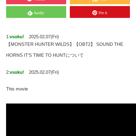
feedly
Pin it
1:
vsoku!
2025.02.07(Fri)
【MONSTER HUNTER WILDS】【OBT2】 SOUND THE
HORNS IT'S TIME TO HUNTについて
2:
vsoku!
2025.02.07(Fri)
This movie