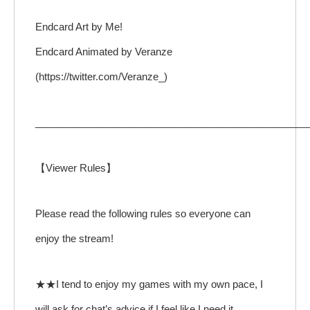
Endcard Art by Me!
Endcard Animated by Veranze
(https://twitter.com/Veranze_)
_________________________________________________
【Viewer Rules】
Please read the following rules so everyone can
enjoy the stream!
★★I tend to enjoy my games with my own pace, I
will ask for chat’s advice if I feel like I need it.