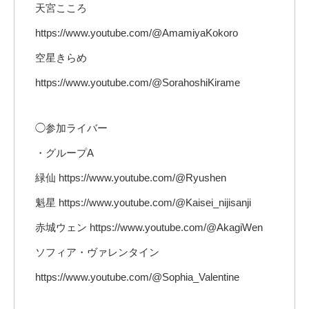
天宮こころ
https://www.youtube.com/@AmamiyaKokoro
空星きらめ
https://www.youtube.com/@SorahoshiKirame
◯参加ライバー
・グループA
緑仙 https://www.youtube.com/@Ryushen
魁星 https://www.youtube.com/@Kaisei_nijisanji
赤城ウェン https://www.youtube.com/@AkagiWen
ソフィア・ヴァレンタイン
https://www.youtube.com/@Sophia_Valentine