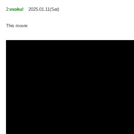
2:
vsoku!
2025.01.11(Sat)
This movie