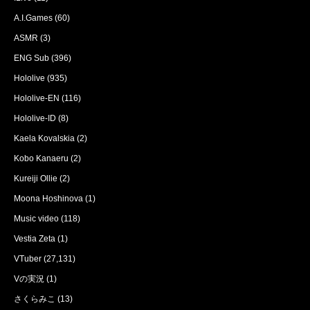
A.I.Games
(60)
ASMR
(3)
ENG Sub
(396)
Hololive
(935)
Hololive-EN
(116)
Hololive-ID
(8)
Kaela Kovalskia
(2)
Kobo Kanaeru
(2)
Kureiji Ollie
(2)
Moona Hoshinova
(1)
Music video
(118)
Vestia Zeta
(1)
VTuber
(27,131)
Vの実況
(1)
さくらみこ
(13)