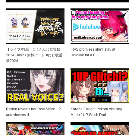
【ライブ本編】にじさんじ歌謡祭
IRyS promises she'll stay at
2024 Day2 / 無料パート #にじ歌謡
Hololive for a l…
祭2024
Raden reveals her Real Voice…?
Korone Caught Pekora Abusing
and viewers d…
Mario 1UP Glitch Duri…