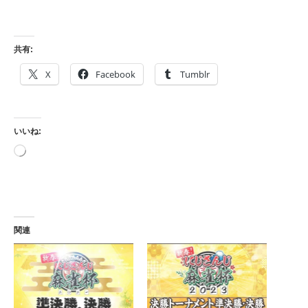
共有:
X
Facebook
Tumblr
いいね:
読
み
込
み
中…
関連