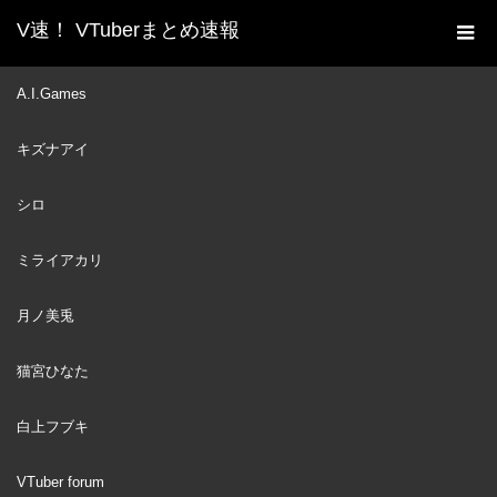
V速！ VTuberまとめ速報
新着動画一覧
VTuber
【#にじさんじ麻雀杯
A.I.Games
ホーム
2025】新春！にじさんじ麻雀杯2025 Day1～予選前半～
キズナアイ
VTuber
2025
JAN
12
シロ
ミライアカリ
月ノ美兎
猫宮ひなた
白上フブキ
VTuber forum