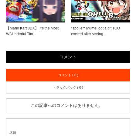
【Mario Kart 8DX】 It's the Most
*spoiler* Mumei got a bit TOO
WAHnderful Tim…
excited after seeing…
コメント
コメント ( 0 )
トラックバック ( 0 )
この記事へのコメントはありません。
名前