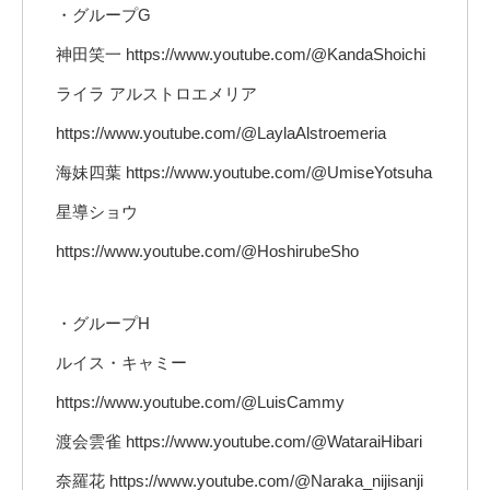
・グループG
神田笑一 https://www.youtube.com/@KandaShoichi
ライラ アルストロエメリア
https://www.youtube.com/@LaylaAlstroemeria
海妹四葉 https://www.youtube.com/@UmiseYotsuha
星導ショウ
https://www.youtube.com/@HoshirubeSho
・グループH
ルイス・キャミー
https://www.youtube.com/@LuisCammy
渡会雲雀 https://www.youtube.com/@WataraiHibari
奈羅花 https://www.youtube.com/@Naraka_nijisanji