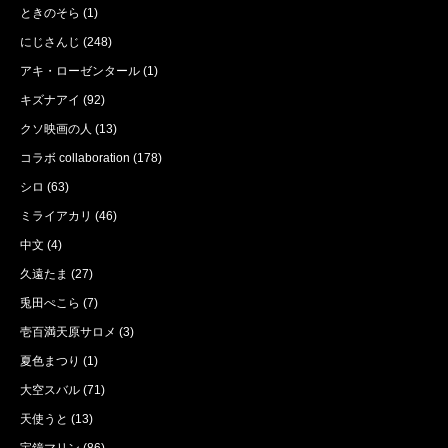
ときのそら
(1)
にじさんじ
(248)
アキ・ローゼンタール
(1)
キズナアイ
(92)
クソ映画の人
(13)
コラボ collaboration
(178)
シロ
(63)
ミライアカリ
(46)
中文
(4)
久遠たま
(27)
兎田ぺこら
(7)
壱百満天原サロメ
(3)
夏色まつり
(1)
大空スバル
(71)
天使うと
(13)