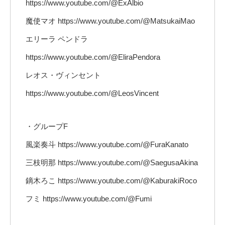
https://www.youtube.com/@ExAlbio
魔使マオ https://www.youtube.com/@MatsukaiMao
エリーラ ペンドラ
https://www.youtube.com/@EliraPendora
レオス・ヴィンセント
https://www.youtube.com/@LeosVincent
・グループF
風楽奏斗 https://www.youtube.com/@FuraKanato
三枝明那 https://www.youtube.com/@SaegusaAkina
鏑木ろこ https://www.youtube.com/@KaburakiRoco
フミ https://www.youtube.com/@Fumi