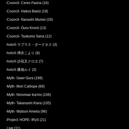
-Council- Ceres Fauna
(16)
-Council- Hakos Baelz
(18)
-Council- Nanashi Mumei
(20)
-Council- Ouro Kronii
(13)
-Council- Tsukumo Sana
(12)
-holoX-ラプラス・ダークネス
(3)
-holoX-博衣こより
(9)
-holoX-沙花叉クロヱ
(7)
-holoX-鷹嶺ルイ
(3)
-Myth- Gawr Gura
(198)
-Myth- Mori Calliope
(69)
-Myth- Ninomae Ina'nis
(106)
-Myth- Takanashi Kiara
(105)
-Myth- Watson Amelia
(96)
-Project: HOPE- IRyS
(21)
.Live
(11)