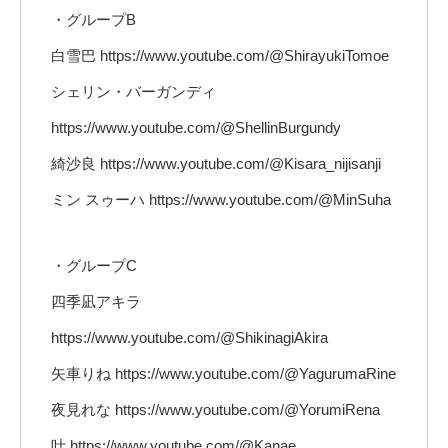
・グループB
白雪巴 https://www.youtube.com/@ShirayukiTomoe
シェリン・バーガンディ
https://www.youtube.com/@ShellinBurgundy
綺沙良 https://www.youtube.com/@Kisara_nijisanji
ミン スゥーハ https://www.youtube.com/@MinSuha
・グループC
四季凪アキラ
https://www.youtube.com/@ShikinagiAkira
矢車りね https://www.youtube.com/@YagurumaRine
夜見れな https://www.youtube.com/@YorumiRena
叶 https://www.youtube.com/@Kanae