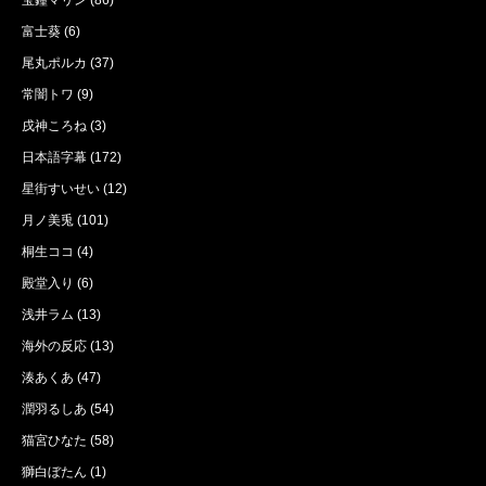
宝鐘マリン
(86)
富士葵
(6)
尾丸ポルカ
(37)
常闇トワ
(9)
戌神ころね
(3)
日本語字幕
(172)
星街すいせい
(12)
月ノ美兎
(101)
桐生ココ
(4)
殿堂入り
(6)
浅井ラム
(13)
海外の反応
(13)
湊あくあ
(47)
潤羽るしあ
(54)
猫宮ひなた
(58)
獅白ぼたん
(1)