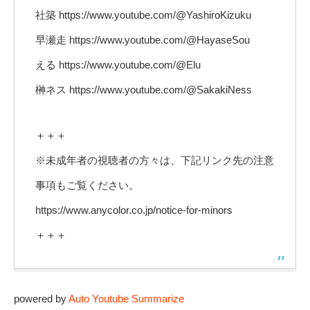
社築 https://www.youtube.com/@YashiroKizuku
早瀬走 https://www.youtube.com/@HayaseSou
える https://www.youtube.com/@Elu
榊ネス https://www.youtube.com/@SakakiNess
＋＋＋
※未成年者の視聴者の方々は、下記リンク先の注意
事項もご覧ください。
https://www.anycolor.co.jp/notice-for-minors
＋＋＋
powered by
Auto Youtube Summarize