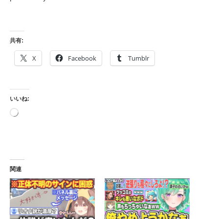
共有:
X
Facebook
Tumblr
いいね:
読
み
込
み
中…
関連