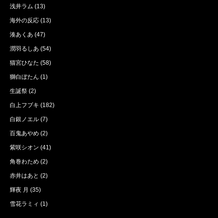
浅井ラム
(13)
海外の反応
(13)
湊あくあ
(47)
潤羽るしあ
(54)
猫宮ひなた
(58)
獅白ぼたん
(1)
生誕祭
(2)
白上フブキ
(182)
白銀ノエル
(7)
百鬼あやめ
(2)
紫咲シオン
(41)
角巻わため
(2)
赤井はあと
(2)
輝夜 月
(35)
雪花ラミィ
(1)