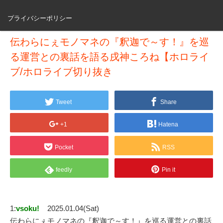
プライバシーポリシー
伝わらにぇモノマネの『釈迦で～す！』を巡
る運営との裏話を語る戌神ころね【ホロライ
ブ/ホロライブ切り抜き
Tweet
Share
+1
Hatena
Pocket
RSS
feedly
Pin it
1:
vsoku!
2025.01.04(Sat)
伝わらにぇモノマネの『釈迦で～す！』を巡る運営との裏話