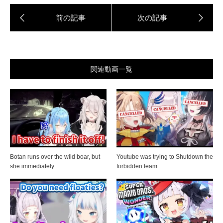
関連動画一覧
Botan runs over the wild boar, but
Youtube was trying to Shutdown the
she immediately…
forbidden team …