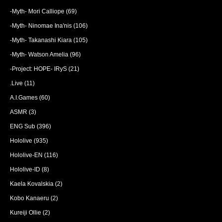
-Myth- Mori Calliope
(69)
-Myth- Ninomae Ina'nis
(106)
-Myth- Takanashi Kiara
(105)
-Myth- Watson Amelia
(96)
-Project: HOPE- IRyS
(21)
.Live
(11)
A.I.Games
(60)
ASMR
(3)
ENG Sub
(396)
Hololive
(935)
Hololive-EN
(116)
Hololive-ID
(8)
Kaela Kovalskia
(2)
Kobo Kanaeru
(2)
Kureiji Ollie
(2)