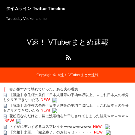
タイムライン-Twitter Timeline-
Tweets by Vsokumatome
V速！ VTuberまとめ速報
RSS
Copyright ©
V速！ VTuberまとめ速報
妻が嫌すぎて壊れていった、ある夫の現実
【議論】永住権の条件「日本人世帯の平均年収以上」←これ日本人の半分
もクリアできないだろ
NEW!
【議論】永住権の条件「日本人世帯の平均年収以上」←これ日本人の半分
もクリアできないだろ
NEW!
花粉症なんだけど、嫁に洗濯物を外干しされてしまった結果ｗｗｗｗｗｗ
NEW!
さすがにデカすぎるコスプレイヤーwwwwwwwww
NEW!
【悲報】米軍、『完全終了』のお知らせ・・・・・
NEW!