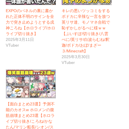
EXPOのパネルの裏に書か
キレの悪いツッコミをする
れた正体不明のサインを全
ボドカに辛辣な一言を放つ
力で突き止めようとする戌
英リサ達、モノマネ合戦で
神ころね【ホロライブ/ホロ
恥ずかしがるべに様ｗｗ
ライブ切り抜き】
【ぶいすぽ/切り抜き/八雲
2025年3月11日
べに/英リサ/白波らむね/釈
VTuber
迦/ボドカ/おぼ/まざー
３/Minecraft】
2025年3月30日
VTuber
【面白まとめ23選】予測不
能のカオスw ホロメンの腹
筋崩壊まとめ23選【ホロラ
イブ切り抜き/ころね/かな
たん/マリン船長/シオン/ス