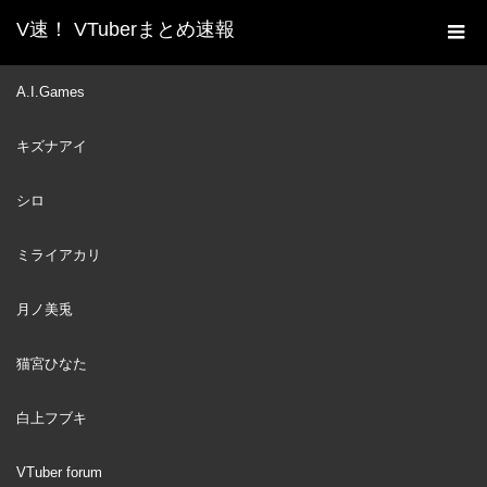
V速！ VTuberまとめ速報
新着動画一覧
VTuber
伝わらにぇモノマネの『釈
A.I.Games
ホーム
迦で～す！』を巡る運営との裏話を語る戌神ころね【ホロライ
キズナアイ
ブ/ホロライブ切り抜き
VTuber
2025
シロ
JAN
05
ミライアカリ
月ノ美兎
猫宮ひなた
白上フブキ
VTuber forum