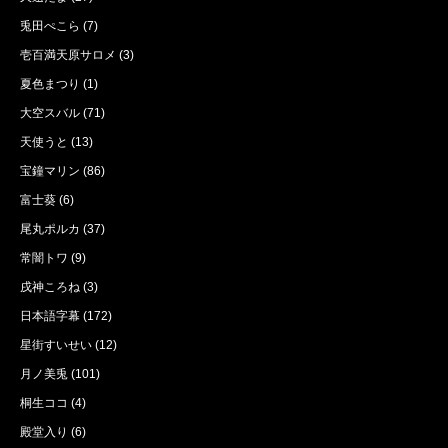
兎田ぺこら
(7)
壱百満天原サロメ
(3)
夏色まつり
(1)
大空スバル
(71)
天使うと
(13)
宝鐘マリン
(86)
富士葵
(6)
尾丸ポルカ
(37)
常闇トワ
(9)
戌神ころね
(3)
日本語字幕
(172)
星街すいせい
(12)
月ノ美兎
(101)
桐生ココ
(4)
殿堂入り
(6)