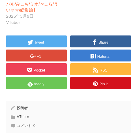
バル/みこち/ミオ/ぺこら/う
いママ/総集編】
2025年3月9日
VTuber
Tweet
Share
+1
Hatena
Pocket
RSS
feedly
Pin it
投稿者:
VTuber
コメント:
0