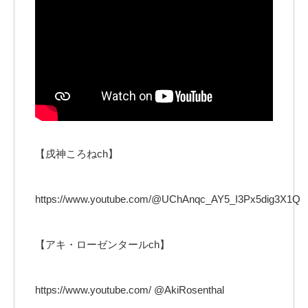
【戌神ころねch】
https://www.youtube.com/@UChAnqc_AY5_I3Px5dig3X1Q
【アキ・ローゼンタールch】
https://www.youtube.com/ @AkiRosenthal