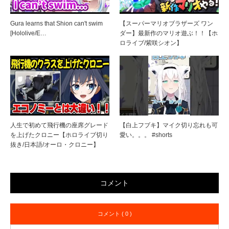
Gura learns that Shion can't swim
【スーパーマリオブラザーズ ワン
[Hololive/E…
ダー】最新作のマリオ遊ぶ！！【ホ
ロライブ/紫咲シオン】
人生で初めて飛行機の座席グレード
【白上フブキ】マイク切り忘れも可
を上げたクロニー【ホロライブ切り
愛い。。。 #shorts
抜き/日本語/オーロ・クロニー】
コメント
コメント ( 0 )