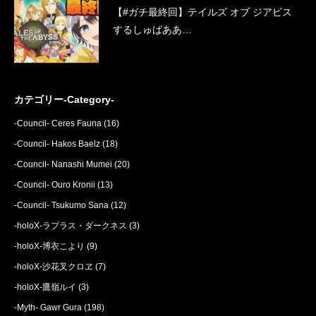
【#ガチ最終回】テイルズ オブ ジアビス
するしゅばああ…
カテゴリー-Category-
-Council- Ceres Fauna
(16)
-Council- Hakos Baelz
(18)
-Council- Nanashi Mumei
(20)
-Council- Ouro Kronii
(13)
-Council- Tsukumo Sana
(12)
-holoX-ラプラス・ダークネス
(3)
-holoX-博衣こより
(9)
-holoX-沙花叉クロヱ
(7)
-holoX-鷹嶺ルイ
(3)
-Myth- Gawr Gura
(198)