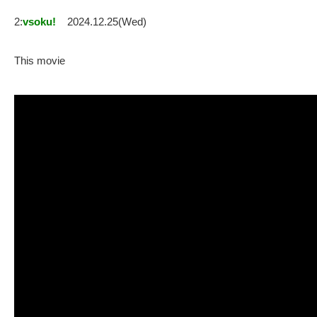
2:
vsoku!
2024.12.25(Wed)
This movie