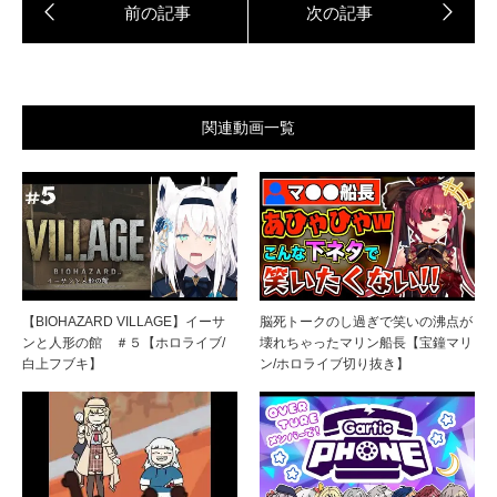
関連動画一覧
【BIOHAZARD VILLAGE】イーサ
脳死トークのし過ぎで笑いの沸点が
ンと人形の館 ＃５【ホロライブ/
壊れちゃったマリン船長【宝鐘マリ
白上フブキ】
ン/ホロライブ切り抜き】