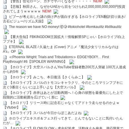
【警告】住宅ローン、ガチでヤバくなるぞ・・・・・
NEW!
【悲報】秋田さん、なぜかUAEから目をつけられ2,000,000,000,000円投資
されてしまうｗｗｗｗｗ
NEW!
ビブーが考え出した謎の掛け声が面白すぎる【ホロライブEN翻訳切り抜き/
古石ビジュー/リズム天国】
The reason we have NO money! 🤯🥲 #tokiohotel #tomkaulitz #billkaulitz
【重大告知】FBKINGDOM王国拡大！情報解禁SPじゃい【ホロライブ/白上
フブキ】
ETERNAL BLAZE / 久遠たま (Cover) アニメ『魔法少女リリカルなのは
A's』OP
≪Phoenix Wright: Trials and Tribulations≫ EDGEYBOI?!… First
Playthrough! #6【SPOILER WARNING】
【ホロライブ】大空スバルさんYouTube登録者数200万人突破 100万人達成
から約5年
【ホロライブ】みこち、本日復活【さくらみこ】
【ホロライブ】スバルのトモコレキャラクリ、今のところマリンフブキに
次ぐ3番目くらいには上手いよな【大空スバル】
【ホロライブ】赤井はあとが活動再開へ！心身の状態を最優先にした上で
段階的に活動範囲を広げていく形に
【ホロドリ】リリース時に記念石じゃなくてアドトラ走らせるのかよｗ
【Vtuber】
【ホロライブ】スバルが今日からぽこあだよね
ホロライブエキスポ＆フェス行ってきて、とんでもないことに気付いたん
だが…
【ホロライブ】FLOW GLOW・虎金妃笑虎、活動休止を発表 適応障害で