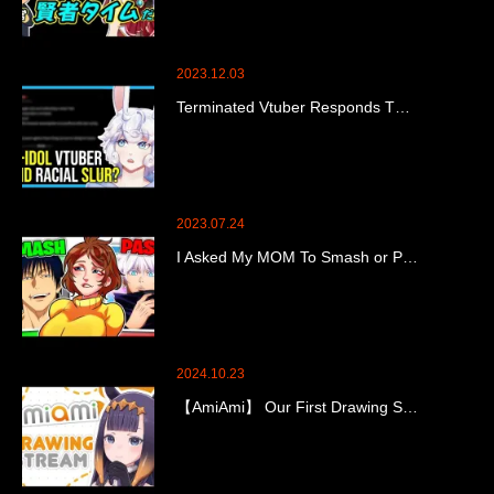
2023.12.03
Terminated Vtuber Responds T…
2023.07.24
I Asked My MOM To Smash or P…
2024.10.23
【AmiAmi】 Our First Drawing S…