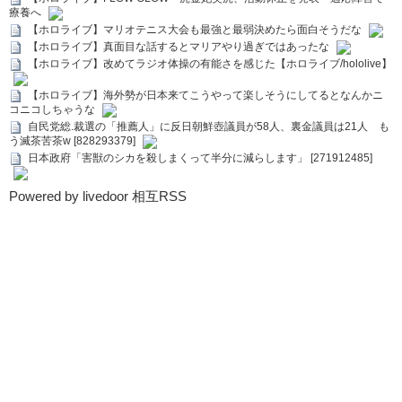
療養へ
【ホロライブ】マリオテニス大会も最強と最弱決めたら面白そうだな
【ホロライブ】真面目な話するとマリアやり過ぎではあったな
【ホロライブ】改めてラジオ体操の有能さを感じた【ホロライブ/hololive】
【ホロライブ】海外勢が日本来てこうやって楽しそうにしてるとなんかニ
コニコしちゃうな
自民党総.裁選の「推薦人」に反日朝鮮壺議員が58人、裏金議員は21人 も
う滅茶苦茶w [828293379]
日本政府「害獣のシカを殺しまくって半分に減らします」 [271912485]
Powered by livedoor 相互RSS