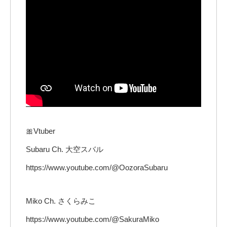
🎀Vtuber
Subaru Ch. 大空スバル
https://www.youtube.com/@OozoraSubaru
Miko Ch. さくらみこ
https://www.youtube.com/@SakuraMiko