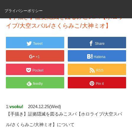
プライバシーポリシー
【手描き】証拠隠滅を図るみこスバ【ホロラ
イブ/大空スバル/さくらみこ/大神ミオ】
Tweet
Share
+1
Hatena
Pocket
RSS
feedly
Pin it
1:
vsoku!
2024.12.25(Wed)
【手描き】証拠隠滅を図るみこスバ【ホロライブ/大空スバ
ル/さくらみこ/大神ミオ】について