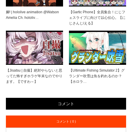
腳! | hololive animation @Watson
【Gartic Phone】全員集合！にじフ
Amelia Ch. hololiv…
ェスライブに向けて以心伝心。【に
じさんじ/える】
【Jisatsu | 自撮】絶対やらないと思
【Ultimate Fishing Simulator 2】グ
ってた怖すぎホラゲ年末なのでやり
ランダー吹雪は魚を釣れるのか？
ます。【ですわ～】
【ホロラ…
コメント
コメント ( 0 )