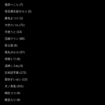
兎田ぺこら
(7)
壱百満天原サロメ
(3)
夏色まつり
(1)
大空スバル
(71)
天使うと
(13)
宝鐘マリン
(86)
富士葵
(6)
尾丸ポルカ
(37)
常闇トワ
(9)
戌神ころね
(3)
日本語字幕
(172)
星街すいせい
(12)
月ノ美兎
(101)
桐生ココ
(4)
殿堂入り
(6)