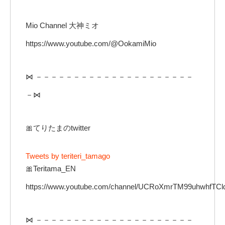
Mio Channel 大神ミオ
https://www.youtube.com/@OokamiMio
⋈ －－－－－－－－－－－－－－－－－－－－－
－⋈
🎀てりたまのtwitter
Tweets by teriteri_tamago
🎀Teritama_EN
https://www.youtube.com/channel/UCRoXmrTM99uhwhfTC
⋈ －－－－－－－－－－－－－－－－－－－－－