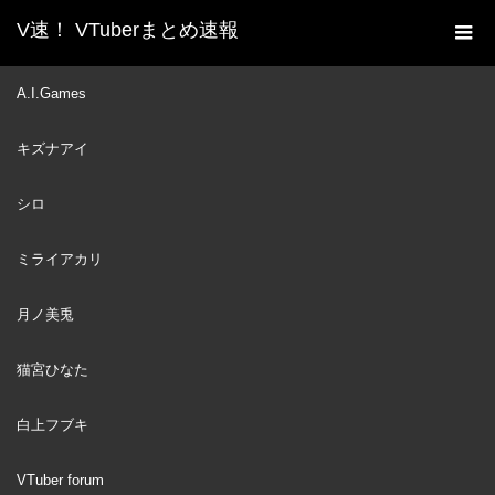
V速！ VTuberまとめ速報
新着動画一覧
VTuber
【手描き】証拠隠滅を図る
A.I.Games
ホーム
みこスバ【ホロライブ/大空スバル/さくらみこ/大神ミオ】
キズナアイ
VTuber
2024
DEC
26
シロ
ミライアカリ
月ノ美兎
猫宮ひなた
白上フブキ
VTuber forum