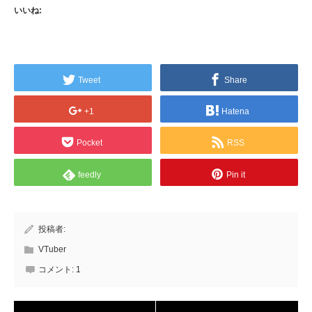
いいね:
Tweet
Share
+1
Hatena
Pocket
RSS
feedly
Pin it
投稿者:
VTuber
コメント:
1