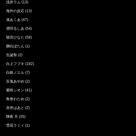
浅井ラム
(13)
海外の反応
(13)
湊あくあ
(47)
潤羽るしあ
(54)
猫宮ひなた
(58)
獅白ぼたん
(1)
生誕祭
(2)
白上フブキ
(182)
白銀ノエル
(7)
百鬼あやめ
(2)
紫咲シオン
(41)
角巻わため
(2)
赤井はあと
(2)
輝夜 月
(35)
雪花ラミィ
(1)