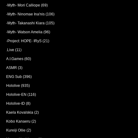
-Myth- Mori Calliope
(69)
-Myth- Ninomae Ina'nis
(106)
-Myth- Takanashi Kiara
(105)
-Myth- Watson Amelia
(96)
-Project: HOPE- IRyS
(21)
.Live
(11)
A.I.Games
(60)
ASMR
(3)
ENG Sub
(396)
Hololive
(935)
Hololive-EN
(116)
Hololive-ID
(8)
Kaela Kovalskia
(2)
Kobo Kanaeru
(2)
Kureiji Ollie
(2)