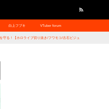
RSS
白上フブキ
VTuber forum
守る！【ホロライブ切り抜き/フワモコ/古石ビジュ