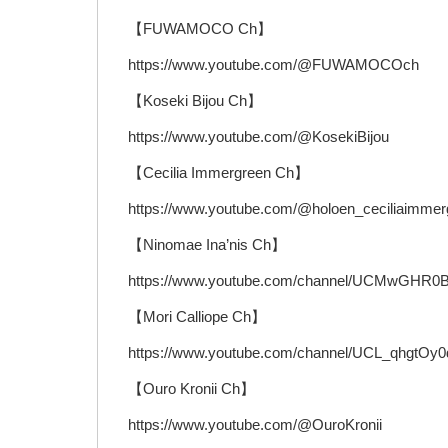
【FUWAMOCO Ch】
https://www.youtube.com/@FUWAMOCOch
【Koseki Bijou Ch】
https://www.youtube.com/@KosekiBijou
【Cecilia Immergreen Ch】
https://www.youtube.com/@holoen_ceciliaimmer
【Ninomae Ina’nis Ch】
https://www.youtube.com/channel/UCMwGHR
【Mori Calliope Ch】
https://www.youtube.com/channel/UCL_qhgtO
【Ouro Kronii Ch】
https://www.youtube.com/@OuroKronii