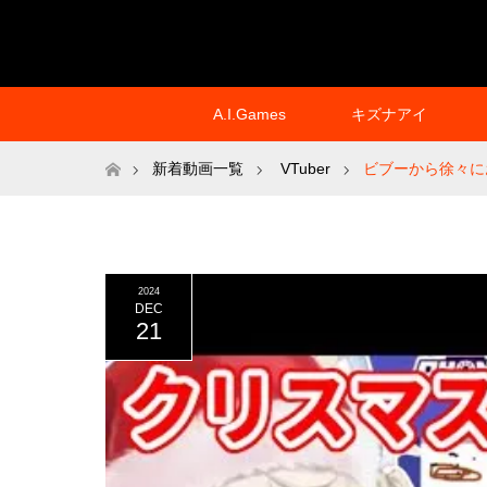
A.I.Games
キズナアイ
ホーム
新着動画一覧
VTuber
ビブーから徐々に
ー】
2024
DEC
21