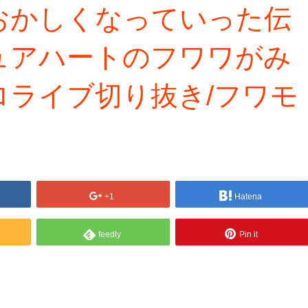
おかしくなっていった伝
ュアハートのフワワがみ
ロライブ切り抜き/フワモ
+1
Hatena
feedly
Pin it