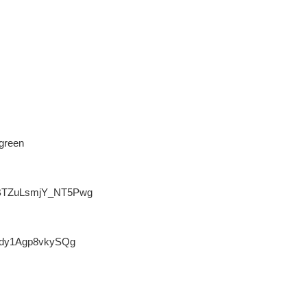
green
0BTZuLsmjY_NT5Pwg
y0dy1Agp8vkySQg