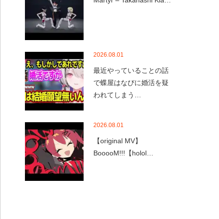
Martyr – Takanashi Kia…
2026.08.01
最近やっていることの話
で蝶屋はなびに婚活を疑
われてしまう…
2026.08.01
【original MV】
BooooM!!!【holol…