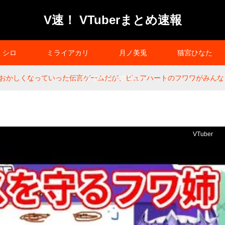
V速！ VTuberまとめ速報
シロ
ミライアカリ
月ノ美兎
猫宮ひなた
おかしくなっていった伝言ゲームだが、ピュアハートのフワワがみんなを
プライバシーポリシー
VTuber