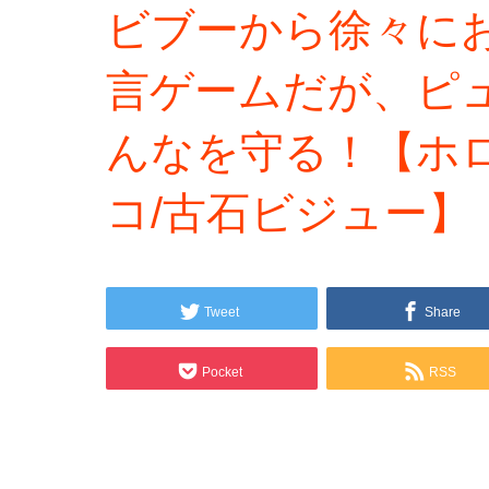
ビブーから徐々に
言ゲームだが、ピ
んなを守る！【ホ
コ/古石ビジュー】
Tweet
Share
Pocket
RSS