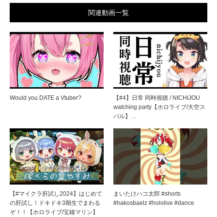
関連動画一覧
Would you DATE a Vtuber?
【#4】日常 同時視聴 / NICHIJOU
watching party【ホロライブ/大空ス
バル】…
【#マイクラ肝試し2024】はじめて
まいたけハコ太郎 #shorts
の肝試し！ドキドキ3期生でまわる
#hakosbaelz #hololive #dance
ぞ！！【ホロライブ/宝鐘マリン】