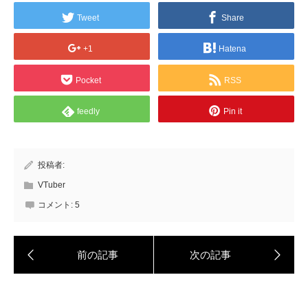
Tweet
Share
+1
Hatena
Pocket
RSS
feedly
Pin it
投稿者:
VTuber
コメント:
5