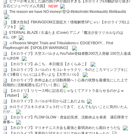
ビブーが考え出した謎の掛け声が面白すぎる【ホロライブEN翻訳切り抜き/
古石ビジュー/リズム天国】
NEW!
The reason we have NO money! 🤯🥲 #tokiohotel #tomkaulitz #billkaulitz
【重大告知】FBKINGDOM王国拡大！情報解禁SPじゃい【ホロライブ/白上
フブキ】
ETERNAL BLAZE / 久遠たま (Cover) アニメ『魔法少女リリカルなのは
A's』OP
≪Phoenix Wright: Trials and Tribulations≫ EDGEYBOI?!… First
Playthrough! #6【SPOILER WARNING】
【ホロライブ】大空スバルさんYouTube登録者数200万人突破 100万人達成
から約5年
【ホロライブ】みこち、本日復活【さくらみこ】
【ホロライブ】スバルのトモコレキャラクリ、今のところマリンフブキに
次ぐ3番目くらいには上手いよな【大空スバル】
【ホロライブ】赤井はあとが活動再開へ！心身の状態を最優先にした上で
段階的に活動範囲を広げていく形に
【ホロドリ】リリース時に記念石じゃなくてアドトラ走らせるのかよｗ
【Vtuber】
【ホロライブ】スバルが今日からぽこあだよね
ホロライブエキスポ＆フェス行ってきて、とんでもないことに気付いたん
だが…
【ホロライブ】FLOW GLOW・虎金妃笑虎、活動休止を発表 適応障害で
療養へ
【ホロライブ】マリオテニス大会も最強と最弱決めたら面白そうだな
【ホロライブ】真面目な話するとマリアやり過ぎではあったな