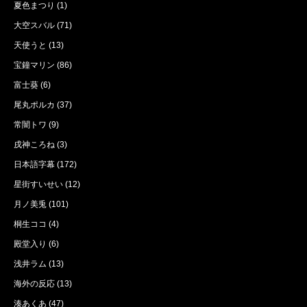
夏色まつり
(1)
大空スバル
(71)
天使うと
(13)
宝鐘マリン
(86)
富士葵
(6)
尾丸ポルカ
(37)
常闇トワ
(9)
戌神ころね
(3)
日本語字幕
(172)
星街すいせい
(12)
月ノ美兎
(101)
桐生ココ
(4)
殿堂入り
(6)
浅井ラム
(13)
海外の反応
(13)
湊あくあ
(47)