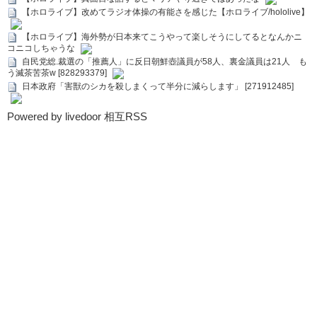
【ホロライブ】改めてラジオ体操の有能さを感じた【ホロライブ/hololive】
【ホロライブ】海外勢が日本来てこうやって楽しそうにしてるとなんかニ
コニコしちゃうな
自民党総.裁選の「推薦人」に反日朝鮮壺議員が58人、裏金議員は21人 も
う滅茶苦茶w [828293379]
日本政府「害獣のシカを殺しまくって半分に減らします」 [271912485]
Powered by livedoor 相互RSS