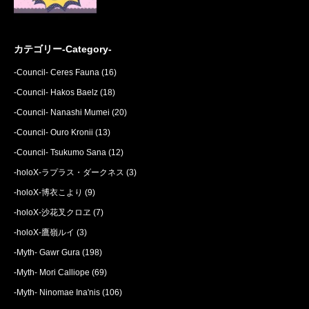
カテゴリー-Category-
-Council- Ceres Fauna
(16)
-Council- Hakos Baelz
(18)
-Council- Nanashi Mumei
(20)
-Council- Ouro Kronii
(13)
-Council- Tsukumo Sana
(12)
-holoX-ラプラス・ダークネス
(3)
-holoX-博衣こより
(9)
-holoX-沙花叉クロヱ
(7)
-holoX-鷹嶺ルイ
(3)
-Myth- Gawr Gura
(198)
-Myth- Mori Calliope
(69)
-Myth- Ninomae Ina'nis
(106)