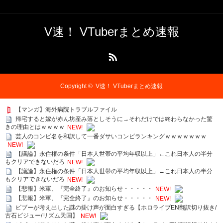
V速！ VTuberまとめ速報
RSS
Copyright ©
V速！ VTuberまとめ速報
【マンガ】海外病院トラブルファイル
帰宅すると嫁が赤ん坊産み落としそうに→それだけでは終わらなかった驚
きの理由とはｗｗｗｗ
NEW!
芸人のコンビ名を和訳して一番ダサいコンビランキングｗｗｗｗｗｗｗ
NEW!
【議論】永住権の条件「日本人世帯の平均年収以上」←これ日本人の半分
もクリアできないだろ
NEW!
【議論】永住権の条件「日本人世帯の平均年収以上」←これ日本人の半分
もクリアできないだろ
NEW!
【悲報】米軍、『完全終了』のお知らせ・・・・・
NEW!
【悲報】米軍、『完全終了』のお知らせ・・・・・
NEW!
ビブーが考え出した謎の掛け声が面白すぎる【ホロライブEN翻訳切り抜き/
古石ビジュー/リズム天国】
NEW!