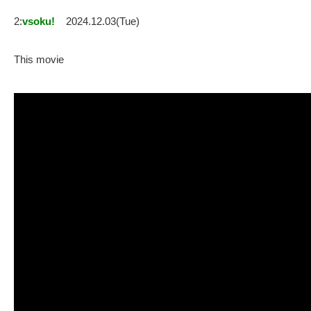
2:
vsoku!
2024.12.03(Tue)
This movie