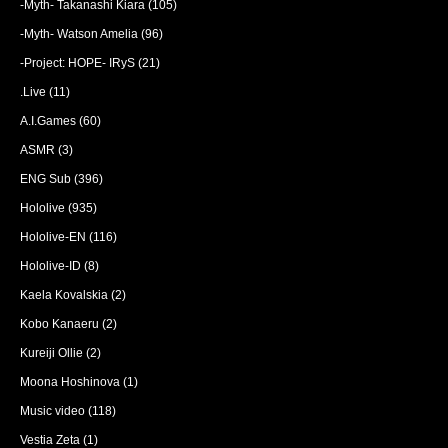
-Myth- Takanashi Kiara
(105)
-Myth- Watson Amelia
(96)
-Project: HOPE- IRyS
(21)
.Live
(11)
A.I.Games
(60)
ASMR
(3)
ENG Sub
(396)
Hololive
(935)
Hololive-EN
(116)
Hololive-ID
(8)
Kaela Kovalskia
(2)
Kobo Kanaeru
(2)
Kureiji Ollie
(2)
Moona Hoshinova
(1)
Music video
(118)
Vestia Zeta
(1)