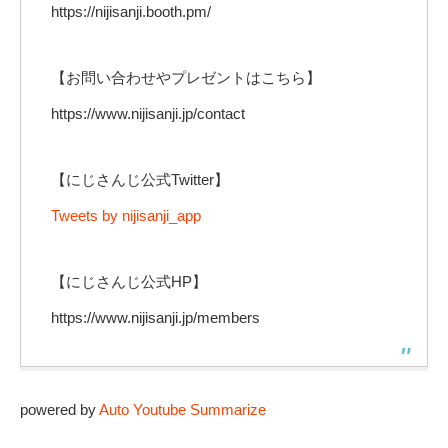
https://nijisanji.booth.pm/
【お問い合わせやプレゼントはこちら】
https://www.nijisanji.jp/contact
【にじさんじ公式Twitter】
Tweets by nijisanji_app
【にじさんじ公式HP】
https://www.nijisanji.jp/members
powered by
Auto Youtube Summarize