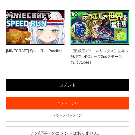
…
[MINECRAFT] SpeedRun Practice
【遊戯王デュエルリンクス】世界へ
飛び立つKCカップ2ndステージ
#2【Vtuber】
コメント
コメント ( 0 )
トラックバック ( 0 )
この記事へのコメントはありません。