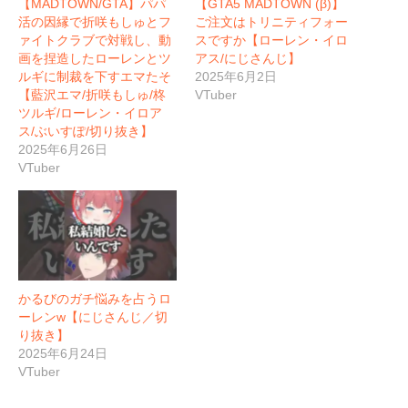
【MADTOWN/GTA】パパ
【GTA5 MADTOWN (β)】
活の因縁で折咲もしゅとフ
ご注文はトリニティフォー
ァイトクラブで対戦し、動
スですか【ローレン・イロ
画を捏造したローレンとツ
アス/にじさんじ】
ルギに制裁を下すエマたそ
2025年6月2日
【藍沢エマ/折咲もしゅ/柊
VTuber
ツルギ/ローレン・イロア
ス/ぶいすぽ/切り抜き】
2025年6月26日
VTuber
かるびのガチ悩みを占うロ
ーレンw【にじさんじ／切
り抜き】
2025年6月24日
VTuber