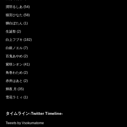
潤羽るしあ
(54)
猫宮ひなた
(58)
獅白ぼたん
(1)
生誕祭
(2)
白上フブキ
(182)
白銀ノエル
(7)
百鬼あやめ
(2)
紫咲シオン
(41)
角巻わため
(2)
赤井はあと
(2)
輝夜 月
(35)
雪花ラミィ
(1)
タイムライン-Twitter Timeline-
Tweets by Vsokumatome