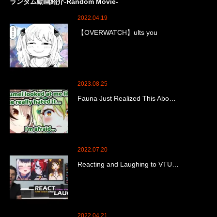
ランダム動画紹介-Random Movie-
2022.04.19
【OVERWATCH】ults you
2023.08.25
Fauna Just Realized This Abo…
2022.07.20
Reacting and Laughing to VTU…
2022.04.21