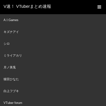
V速！ VTuberまとめ速報
新着動画一覧
VTuber
【スト鯖GTA】就 職
A.I.Games
ホーム
活 動【にじさんじ/ローレン・イロアス】
キズナアイ
VTuber
2024
DEC
03
シロ
ミライアカリ
月ノ美兎
猫宮ひなた
白上フブキ
VTuber forum