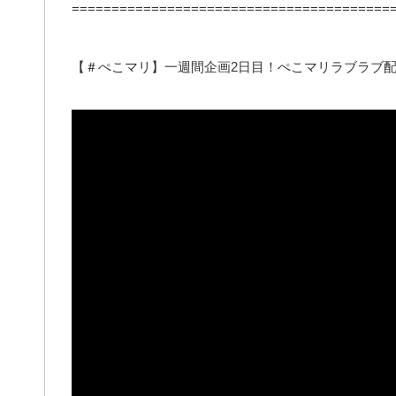
========================================
【＃ぺこマリ】一週間企画2日目！ぺこマリラブラブ配