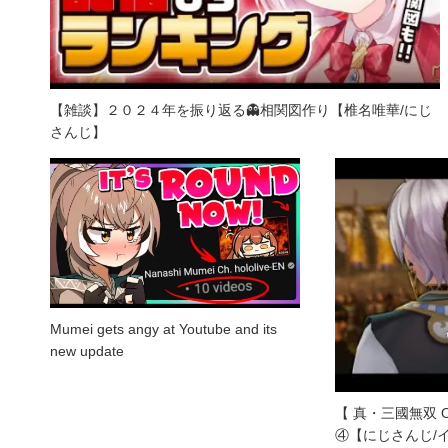
【雑談】２０２４年を振り返る👻相関図作り【椎名唯華/にじ
さんじ】
Mumei gets angy at Youtube and its
new update
【 真・三國無双 
④【にじさんじ/