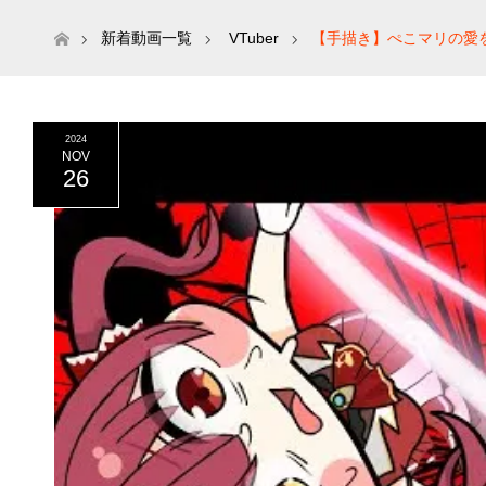
ホーム
新着動画一覧
VTuber
【手描き】ぺこマリの愛を破壊
2024
NOV
26