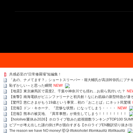
共感必至の“日常修羅場”短編集！
「あの、ナメてます？」ショートスリーパー・堀大輔氏が高須幹弥氏にブチギ
恥ずかしい～と思った瞬間
NEW!
【地震】東京練馬区で震度2、千葉や神奈川でも揺れ…お前ら気付いた？
NE
【衝撃】南海電鉄がピニンファリーナと初共創！なにわ筋線の新型特急が凄
【驚愕】悠仁さまがもう19歳という事実…初の「おことば」にネット民驚嘆
【悲報】ドン・キホーテ、『悲惨な状態』になってしまう・・・・
NEW!
【悲報】熊本の被災地、『異常事態』が発生してしまう！！！！！！！！
【hololive/夏休み2026】ホロライブ歌みた総視聴数ランキングTOP100 SUMMER SPECI
ビブーが考え出した謎の掛け声が面白すぎる【ホロライブEN翻訳切り抜き/古
The reason we have NO money! 🤯🥲 #tokiohotel #tomkaulitz #billkaulitz