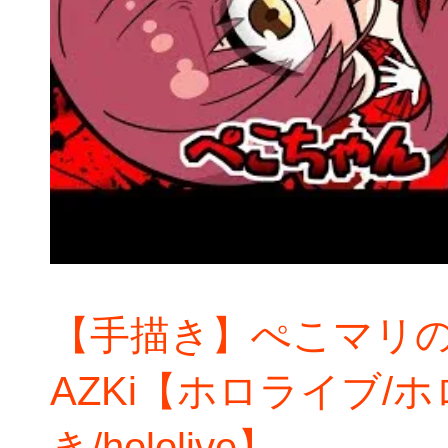
【手描き】ぺこマリ
AZKi【ホロライブ/
き/hololive】