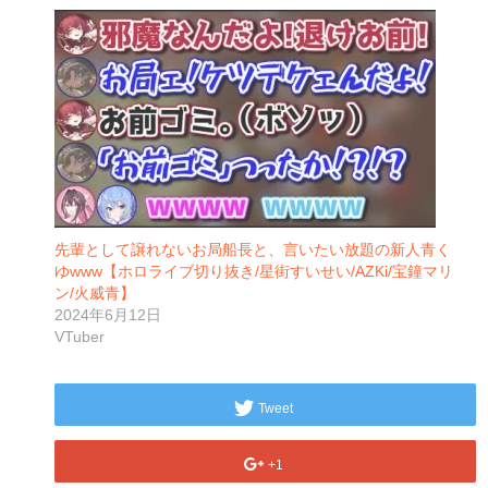
先輩として譲れないお局船長と、言いたい放題の新人青く
ゆwww【ホロライブ切り抜き/星街すいせい/AZKi/宝鐘マリ
ン/火威青】
2024年6月12日
VTuber
Tweet
+1