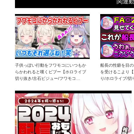
関連
子供っぽい行動をフワモコにいつもか
船長の性癖を目の
らかわれると嘆くビブー【ホロライブ
を受けるこより【
切り抜き/古石ビジュー/フワモコ…
り/ホロライブ/切