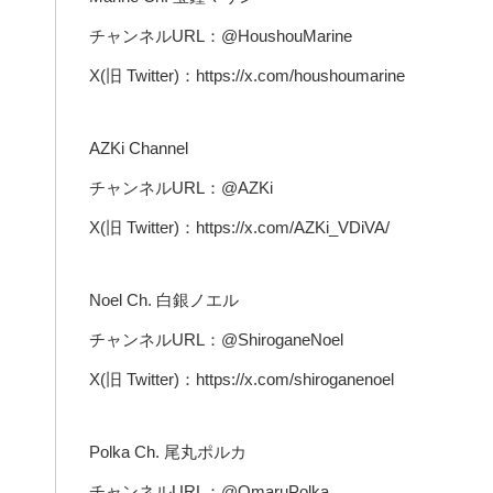
チャンネルURL：@HoushouMarine
X(旧 Twitter)：https://x.com/houshoumarine
AZKi Channel
チャンネルURL：@AZKi
X(旧 Twitter)：https://x.com/AZKi_VDiVA/
Noel Ch. 白銀ノエル
チャンネルURL：@ShiroganeNoel
X(旧 Twitter)：https://x.com/shiroganenoel
Polka Ch. 尾丸ポルカ
チャンネルURL：@OmaruPolka