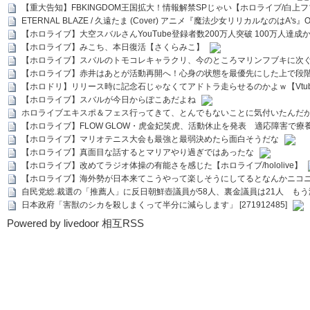
【重大告知】FBKINGDOM王国拡大！情報解禁SPじゃい【ホロライブ/白上
ETERNAL BLAZE / 久遠たま (Cover) アニメ『魔法少女リリカルなのはA's』
【ホロライブ】大空スバルさんYouTube登録者数200万人突破 100万人達成
【ホロライブ】みこち、本日復活【さくらみこ】
【ホロライブ】スバルのトモコレキャラクリ、今のところマリンフブキに次ぐ
【ホロライブ】赤井はあとが活動再開へ！心身の状態を最優先にした上で段
【ホロドリ】リリース時に記念石じゃなくてアドトラ走らせるのかよｗ【Vtub
【ホロライブ】スバルが今日からぽこあだよね
ホロライブエキスポ＆フェス行ってきて、とんでもないことに気付いたんだ
【ホロライブ】FLOW GLOW・虎金妃笑虎、活動休止を発表 適応障害で療
【ホロライブ】マリオテニス大会も最強と最弱決めたら面白そうだな
【ホロライブ】真面目な話するとマリアやり過ぎではあったな
【ホロライブ】改めてラジオ体操の有能さを感じた【ホロライブ/hololive】
【ホロライブ】海外勢が日本来てこうやって楽しそうにしてるとなんかニコ
自民党総.裁選の「推薦人」に反日朝鮮壺議員が58人、裏金議員は21人 もう滅茶苦茶
日本政府「害獣のシカを殺しまくって半分に減らします」 [271912485]
Powered by livedoor 相互RSS