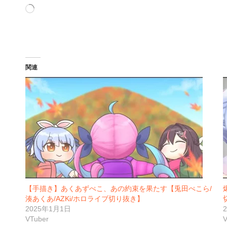
読
み
込
み
中…
関連
【手描き】あくあずぺこ、あの約束を果たす【兎田ぺこら/
湊あくあ/AZKi/ホロライブ切り抜き】
2025年1月1日
VTuber
V