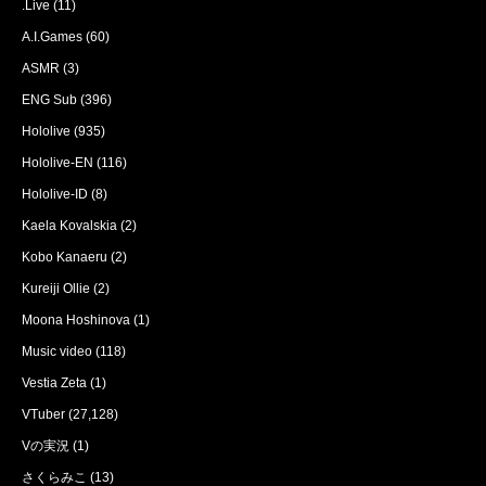
.Live
(11)
A.I.Games
(60)
ASMR
(3)
ENG Sub
(396)
Hololive
(935)
Hololive-EN
(116)
Hololive-ID
(8)
Kaela Kovalskia
(2)
Kobo Kanaeru
(2)
Kureiji Ollie
(2)
Moona Hoshinova
(1)
Music video
(118)
Vestia Zeta
(1)
VTuber
(27,128)
Vの実況
(1)
さくらみこ
(13)