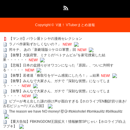
RSS
Copyright ©
V速！ VTuberまとめ速報
【マンガ】バラシ屋トシヤの漫画セレクション
ラノベ作家恥ずかしくないの？」
NEW!
邦キチ、 あの「新劇場版☆ケロロ軍曹」回
NEW!
【衝撃】大阪府警、ミナミの“ベトナムビル”を家宅捜索した結
果・・・・・・
NEW!
【悲報】日本の盆踊りがオワコンになった『原因』、ついに判明す
る・・・・・
NEW!
【衝撃】若者達「株取引をゲーム感覚にしたろ！」→結果
NEW!
【衝撃】みんなで大家さん、ガチで『深刻な状態』になってしま
う・・・・
NEW!
【衝撃】みんなで大家さん、ガチで『深刻な状態』になってしま
う・・・・
NEW!
ビブーが考え出した謎の掛け声が面白すぎる【ホロライブEN翻訳切り抜き/
古石ビジュー/リズム天国】
The reason we have NO money! 🤯🥲 #tokiohotel #tomkaulitz #billkaulitz
【重大告知】FBKINGDOM王国拡大！情報解禁SPじゃい【ホロライブ/白上
フブキ】