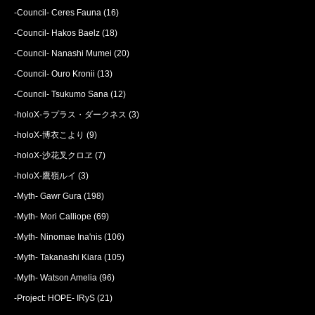
-Council- Ceres Fauna
(16)
-Council- Hakos Baelz
(18)
-Council- Nanashi Mumei
(20)
-Council- Ouro Kronii
(13)
-Council- Tsukumo Sana
(12)
-holoX-ラプラス・ダークネス
(3)
-holoX-博衣こより
(9)
-holoX-沙花叉クロヱ
(7)
-holoX-鷹嶺ルイ
(3)
-Myth- Gawr Gura
(198)
-Myth- Mori Calliope
(69)
-Myth- Ninomae Ina'nis
(106)
-Myth- Takanashi Kiara
(105)
-Myth- Watson Amelia
(96)
-Project: HOPE- IRyS
(21)