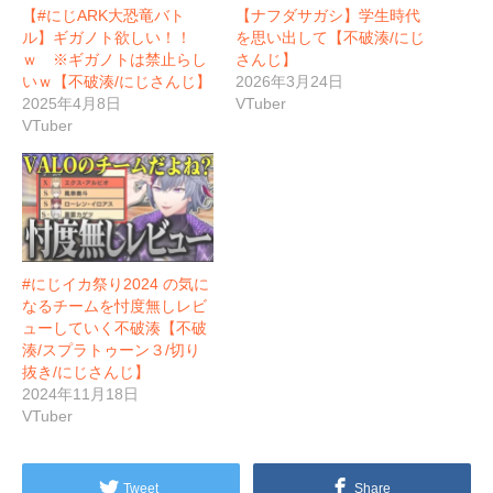
【#にじARK大恐竜バト
【ナフダサガシ】学生時代
ル】ギガノト欲しい！！
を思い出して【不破湊/にじ
ｗ ※ギガノトは禁止らし
さんじ】
いｗ【不破湊/にじさんじ】
2026年3月24日
2025年4月8日
VTuber
VTuber
#にじイカ祭り2024 の気に
なるチームを忖度無しレビ
ューしていく不破湊【不破
湊/スプラトゥーン３/切り
抜き/にじさんじ】
2024年11月18日
VTuber
Tweet
Share