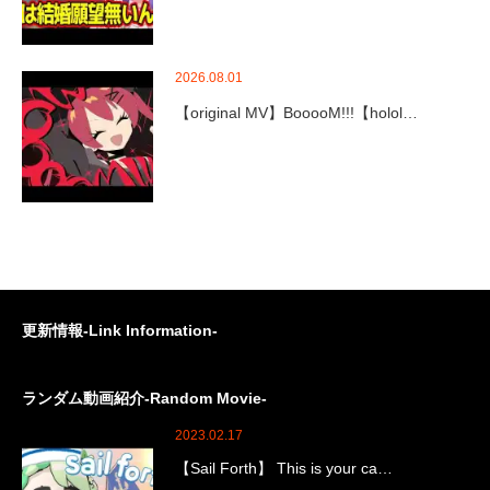
2026.08.01
【original MV】BooooM!!!【holol…
更新情報-Link Information-
ランダム動画紹介-Random Movie-
2023.02.17
【Sail Forth】 This is your ca…