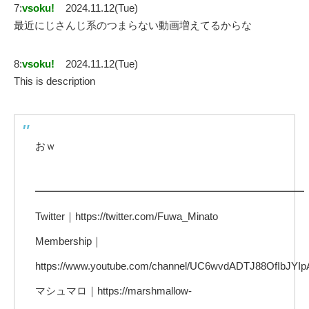
7:
vsoku!
2024.11.12(Tue)
最近にじさんじ系のつまらない動画増えてるからな
8:
vsoku!
2024.11.12(Tue)
This is description
おｗ
━━━━━━━━━━━━━━━━━━━━━━━━━━
Twitter｜https://twitter.com/Fuwa_Minato
Membership｜
https://www.youtube.com/channel/UC6wvdADTJ88OfIbJYIp
マシュマロ｜https://marshmallow-