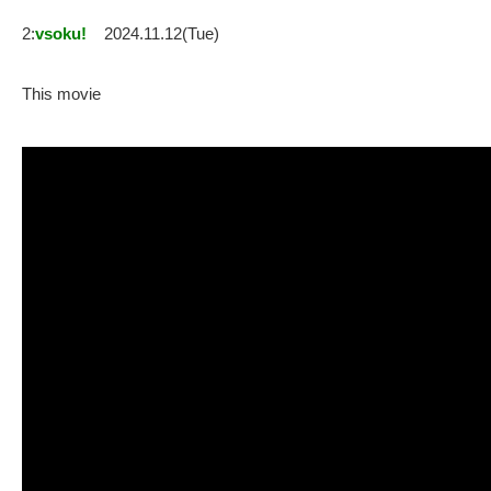
2:
vsoku!
2024.11.12(Tue)
This movie