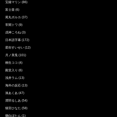
宝鐘マリン
(86)
富士葵
(6)
尾丸ポルカ
(37)
常闇トワ
(9)
戌神ころね
(3)
日本語字幕
(172)
星街すいせい
(12)
月ノ美兎
(101)
桐生ココ
(4)
殿堂入り
(6)
浅井ラム
(13)
海外の反応
(13)
湊あくあ
(47)
潤羽るしあ
(54)
猫宮ひなた
(58)
獅白ぼたん
(1)