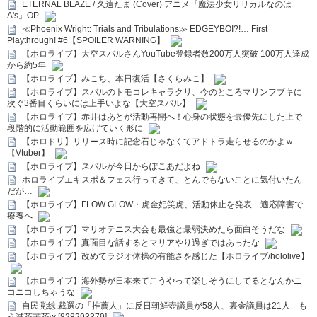
ETERNAL BLAZE / 久遠たま (Cover) アニメ『魔法少女リリカルなのは
A's』OP
≪Phoenix Wright: Trials and Tribulations≫ EDGEYBOI?!… First
Playthrough! #6【SPOILER WARNING】
【ホロライブ】大空スバルさんYouTube登録者数200万人突破 100万人達成
から約5年
【ホロライブ】みこち、本日復活【さくらみこ】
【ホロライブ】スバルのトモコレキャラクリ、今のところマリンフブキに
次ぐ3番目くらいには上手いよな【大空スバル】
【ホロライブ】赤井はあとが活動再開へ！心身の状態を最優先にした上で
段階的に活動範囲を広げていく形に
【ホロドリ】リリース時に記念石じゃなくてアドトラ走らせるのかよｗ
【Vtuber】
【ホロライブ】スバルが今日からぽこあだよね
ホロライブエキスポ＆フェス行ってきて、とんでもないことに気付いたん
だが…
【ホロライブ】FLOW GLOW・虎金妃笑虎、活動休止を発表 適応障害で
療養へ
【ホロライブ】マリオテニス大会も最強と最弱決めたら面白そうだな
【ホロライブ】真面目な話するとマリアやり過ぎではあったな
【ホロライブ】改めてラジオ体操の有能さを感じた【ホロライブ/hololive】
【ホロライブ】海外勢が日本来てこうやって楽しそうにしてるとなんかニ
コニコしちゃうな
自民党総.裁選の「推薦人」に反日朝鮮壺議員が58人、裏金議員は21人 も