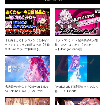
【面白まとめ】ホロメンに理不尽ム
【ダンロン】#1✦ 超高校級のお嬢
ーブをするマリン船長まとめ【宝鐘
様、まいりますわ！【ですわ～～
マリン/ホロライブ切り抜き】
～】/Danganronpa…
地球最後の告白を / Chikyuu Saigo
[#varkshorts ] 確定演出きちゃああ
no Kokuhaku wo【IRyS Cover…
あ！！！ #shorts