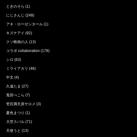
ときのそら
(1)
にじさんじ
(248)
アキ・ローゼンタール
(1)
キズナアイ
(92)
クソ映画の人
(13)
コラボ collaboration
(178)
シロ
(63)
ミライアカリ
(46)
中文
(4)
久遠たま
(27)
兎田ぺこら
(7)
壱百満天原サロメ
(3)
夏色まつり
(1)
大空スバル
(71)
天使うと
(13)