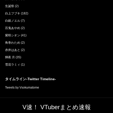
生誕祭
(2)
白上フブキ
(182)
白銀ノエル
(7)
百鬼あやめ
(2)
紫咲シオン
(41)
角巻わため
(2)
赤井はあと
(2)
輝夜 月
(35)
雪花ラミィ
(1)
タイムライン-Twitter Timeline-
Tweets by Vsokumatome
V速！ VTuberまとめ速報