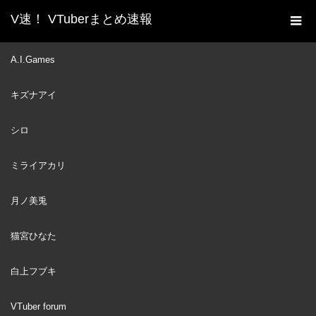
V速！ VTuberまとめ速報
新着動画一覧
VTuber
【スプラトゥーン3】告知
A.I.Games
ホーム
がありますリグマwithにじさんじ【不破湊/にじさんじ】
キズナアイ
VTuber
2024
NOV
12
シロ
ミライアカリ
月ノ美兎
猫宮ひなた
白上フブキ
VTuber forum