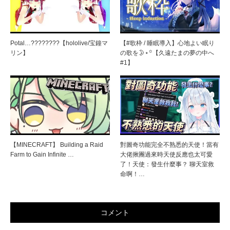
Potal…????????【hololive/宝鐘マ
【#歌枠 / 睡眠導入】心地よい眠り
リン】
の歌を🌛⋆꙳【久遠たまの夢の中へ
#1】
【MINECRAFT】 Building a Raid
對圖奇功能完全不熟悉的天使！當有
Farm to Gain Infinite …
大佬揪團過來時天使反應也太可愛
了！天使：發生什麼事？ 聊天室救
命啊！…
コメント