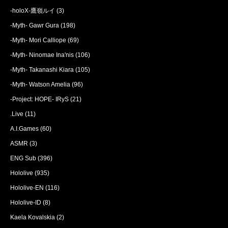
-holoX-鷹嶺ルイ
(3)
-Myth- Gawr Gura
(198)
-Myth- Mori Calliope
(69)
-Myth- Ninomae Ina'nis
(106)
-Myth- Takanashi Kiara
(105)
-Myth- Watson Amelia
(96)
-Project: HOPE- IRyS
(21)
.Live
(11)
A.I.Games
(60)
ASMR
(3)
ENG Sub
(396)
Hololive
(935)
Hololive-EN
(116)
Hololive-ID
(8)
Kaela Kovalskia
(2)