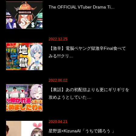
The OFFICIAL VTuber Drama Ti…
2022.12.25
【激辛】電脳ペヤング獄激辛Final食べて
みる!!!クリ…
2022.06.02
【裏話】あの初配信よりも更にギリギリを
攻めようとしていた…
2020.04.21
星野源×KizunaAI「うちで踊ろう 」