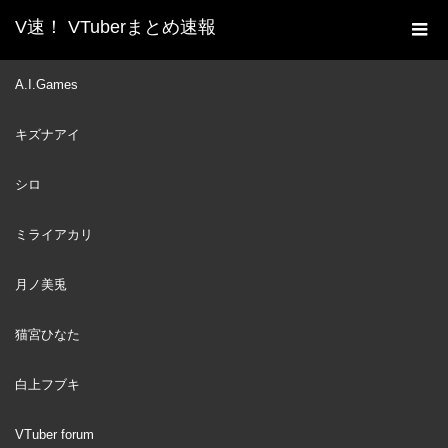
V速！ VTuberまとめ速報
新着動画一覧
VTuber
【 スプラトゥーン3 】 め
A.I.Games
ホーム
ちゃうまブラスター視点 【 エビオ/にじさんじ 】
キズナアイ
VTuber
2024
NOV
08
シロ
ミライアカリ
月ノ美兎
猫宮ひなた
白上フブキ
VTuber forum