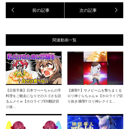
関連動画一覧
【日英字幕】日本でべーちゃんの手
【粛聖!! 】サメビームを撃ちまくる
料理をご馳走になりそのスゴさを語
ロリ神ぐらちゃんｗ【ホロライブ切
るムメイｗ【ホロライブEN翻訳切
り抜き/粛聖!! ロリ神レクイエ…
り抜…