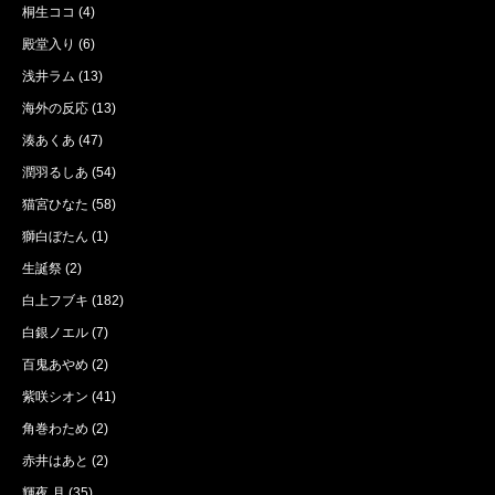
桐生ココ
(4)
殿堂入り
(6)
浅井ラム
(13)
海外の反応
(13)
湊あくあ
(47)
潤羽るしあ
(54)
猫宮ひなた
(58)
獅白ぼたん
(1)
生誕祭
(2)
白上フブキ
(182)
白銀ノエル
(7)
百鬼あやめ
(2)
紫咲シオン
(41)
角巻わため
(2)
赤井はあと
(2)
輝夜 月
(35)