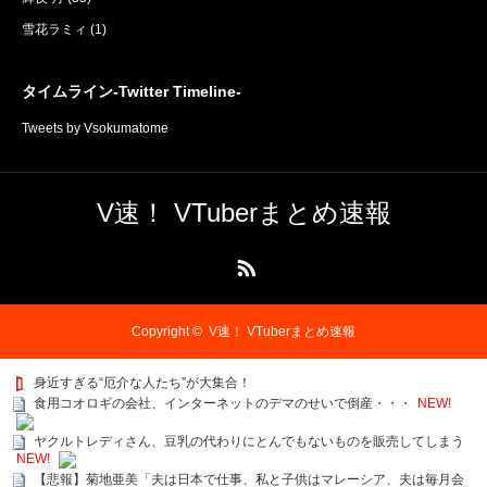
雪花ラミィ
(1)
タイムライン-Twitter Timeline-
Tweets by Vsokumatome
V速！ VTuberまとめ速報
RSS
Copyright ©
V速！ VTuberまとめ速報
身近すぎる“厄介な人たち”が大集合！
食用コオロギの会社、インターネットのデマのせいで倒産・・・
NEW!
ヤクルトレディさん、豆乳の代わりにとんでもないものを販売してしまう
NEW!
【悲報】菊地亜美「夫は日本で仕事、私と子供はマレーシア、夫は毎月会