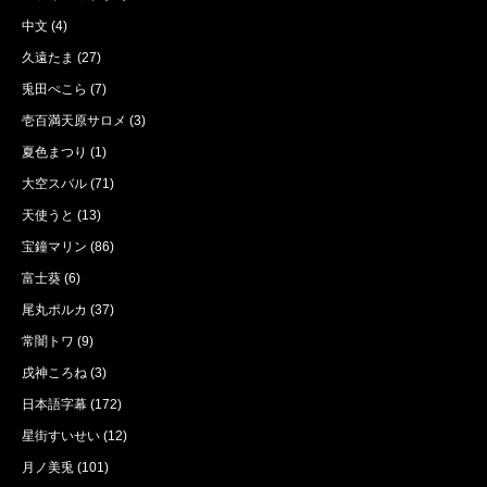
中文
(4)
久遠たま
(27)
兎田ぺこら
(7)
壱百満天原サロメ
(3)
夏色まつり
(1)
大空スバル
(71)
天使うと
(13)
宝鐘マリン
(86)
富士葵
(6)
尾丸ポルカ
(37)
常闇トワ
(9)
戌神ころね
(3)
日本語字幕
(172)
星街すいせい
(12)
月ノ美兎
(101)