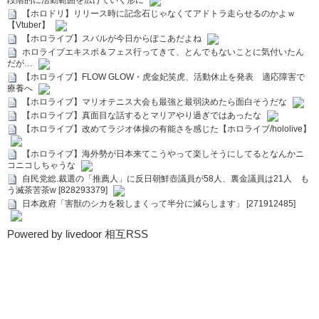
段階的に活動範囲を広げていく形に
【ホロドリ】リリース時に記念石じゃなくてアドトラ走らせるのかよｗ
【Vtuber】
【ホロライブ】スバルが今日からぽこあだよね
ホロライブエキスポ＆フェス行ってきて、とんでもないことに気付いたん
だが…
【ホロライブ】FLOW GLOW・虎金妃笑虎、活動休止を発表 適応障害で
療養へ
【ホロライブ】マリオテニス大会も最強と最弱決めたら面白そうだな
【ホロライブ】真面目な話するとマリアやり過ぎではあったな
【ホロライブ】改めてラジオ体操の有能さを感じた【ホロライブ/hololive】
【ホロライブ】海外勢が日本来てこうやって楽しそうにしてるとなんかニ
コニコしちゃうな
自民党総.裁選の「推薦人」に反日朝鮮壺議員が58人、裏金議員は21人 も
う滅茶苦茶w [828293379]
日本政府「害獣のシカを殺しまくって半分に減らします」 [271912485]
Powered by livedoor 相互RSS