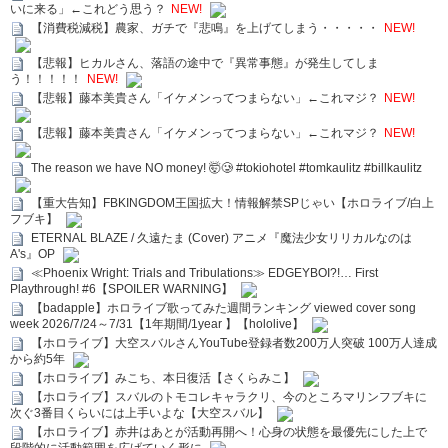
いに来る」←これどう思う？
NEW!
【消費税減税】農家、ガチで『悲鳴』を上げてしまう・・・・・
NEW!
【悲報】ヒカルさん、落語の途中で『異常事態』が発生してしま
う！！！！！
NEW!
【悲報】藤本美貴さん「イケメンってつまらない」←これマジ？
NEW!
【悲報】藤本美貴さん「イケメンってつまらない」←これマジ？
NEW!
The reason we have NO money! 🤯🥲 #tokiohotel #tomkaulitz #billkaulitz
【重大告知】FBKINGDOM王国拡大！情報解禁SPじゃい【ホロライブ/白上
フブキ】
ETERNAL BLAZE / 久遠たま (Cover) アニメ『魔法少女リリカルなのは
A's』OP
≪Phoenix Wright: Trials and Tribulations≫ EDGEYBOI?!… First
Playthrough! #6【SPOILER WARNING】
【badapple】ホロライブ歌ってみた週間ランキング viewed cover song
week 2026/7/24～7/31【1年期間/1year 】【hololive】
【ホロライブ】大空スバルさんYouTube登録者数200万人突破 100万人達成
から約5年
【ホロライブ】みこち、本日復活【さくらみこ】
【ホロライブ】スバルのトモコレキャラクリ、今のところマリンフブキに
次ぐ3番目くらいには上手いよな【大空スバル】
【ホロライブ】赤井はあとが活動再開へ！心身の状態を最優先にした上で