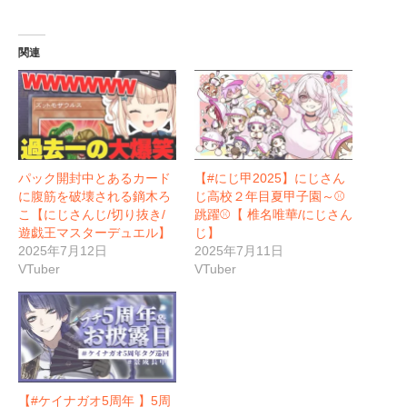
関連
パック開封中とあるカード
【#にじ甲2025】にじさん
に腹筋を破壊される鏑木ろ
じ高校２年目夏甲子園～⚾
こ【にじさんじ/切り抜き/
跳躍⚾【 椎名唯華/にじさん
遊戯王マスターデュエル】
じ】
2025年7月12日
2025年7月11日
VTuber
VTuber
【#ケイナガオ5周年 】5周