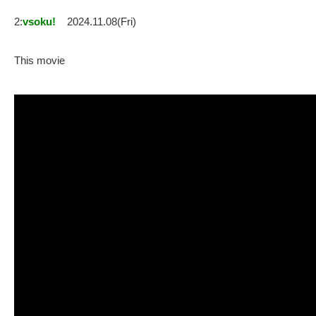
2:
vsoku!
2024.11.08(Fri)
This movie