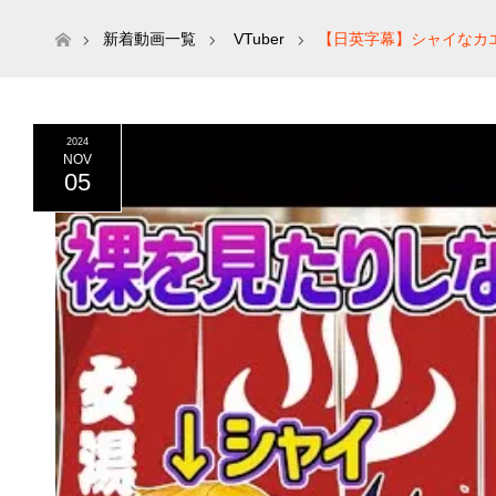
ホーム
新着動画一覧
VTuber
【日英字幕】シャイなカ
ヴァルスキア】
2024
NOV
05