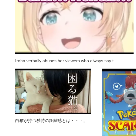
Iroha verbally abuses her viewers who always say t…
白猫が持つ独特の距離感とは・・・。