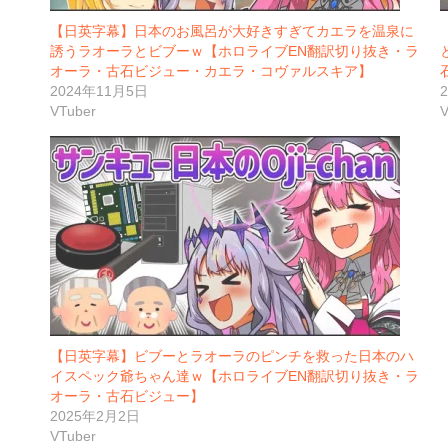
【日英字幕】日本のお風呂が大好きすぎてカエラを温泉に
誘うラオーラとビブーｗ【ホロライブEN翻訳切り抜き・ラ
オーラ・古石ビジュー・カエラ・コヴァルスキア】
2024年11月5日
VTuber
V
【日英字幕】ビブーとラオーラのピンチを救った日本のハ
イスペック爺ちゃん達ｗ【ホロライブEN翻訳切り抜き・ラ
オーラ・古石ビジュー】
2025年2月2日
VTuber