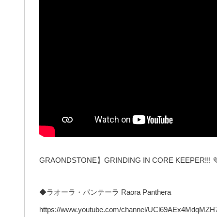
GRAONDSTONE】GRINDING IN CORE KEEPER!!! 
◆ラオーラ・パンテーラ Raora Panthera
https://www.youtube.com/channel/UCl69AEx4MdqMZH