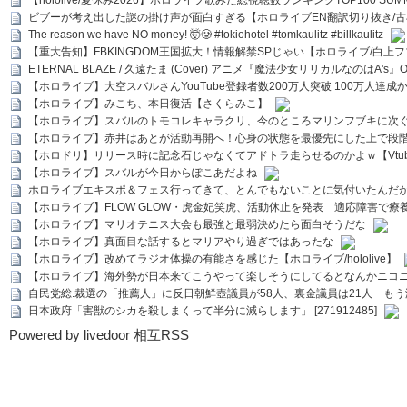
ビブーが考え出した謎の掛け声が面白すぎる【ホロライブEN翻訳切り抜き/古
The reason we have NO money! 🤯🥲 #tokiohotel #tomkaulitz #billkaulitz
【重大告知】FBKINGDOM王国拡大！情報解禁SPじゃい【ホロライブ/白上
ETERNAL BLAZE / 久遠たま (Cover) アニメ『魔法少女リリカルなのはA's』
【ホロライブ】大空スバルさんYouTube登録者数200万人突破 100万人達成
【ホロライブ】みこち、本日復活【さくらみこ】
【ホロライブ】スバルのトモコレキャラクリ、今のところマリンフブキに次ぐ
【ホロライブ】赤井はあとが活動再開へ！心身の状態を最優先にした上で段
【ホロドリ】リリース時に記念石じゃなくてアドトラ走らせるのかよｗ【Vtub
【ホロライブ】スバルが今日からぽこあだよね
ホロライブエキスポ＆フェス行ってきて、とんでもないことに気付いたんだ
【ホロライブ】FLOW GLOW・虎金妃笑虎、活動休止を発表 適応障害で療
【ホロライブ】マリオテニス大会も最強と最弱決めたら面白そうだな
【ホロライブ】真面目な話するとマリアやり過ぎではあったな
【ホロライブ】改めてラジオ体操の有能さを感じた【ホロライブ/hololive】
【ホロライブ】海外勢が日本来てこうやって楽しそうにしてるとなんかニコ
自民党総.裁選の「推薦人」に反日朝鮮壺議員が58人、裏金議員は21人 もう滅茶苦茶
日本政府「害獣のシカを殺しまくって半分に減らします」 [271912485]
Powered by livedoor 相互RSS