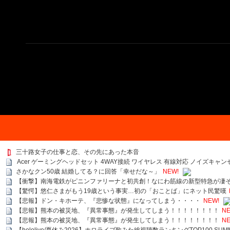
三十路女子の仕事と恋、その先にあった本音
Acer ゲーミングヘッドセット 4WAY接続 ワイヤレス 有線対応 ノイズキャン
さかなクン50歳 結婚してる？に回答「幸せだな～」
NEW!
【衝撃】南海電鉄がピニンファリーナと初共創！なにわ筋線の新型特急が凄
【驚愕】悠仁さまがもう19歳という事実…初の「おことば」にネット民驚嘆
【悲報】ドン・キホーテ、『悲惨な状態』になってしまう・・・・
NEW!
【悲報】熊本の被災地、『異常事態』が発生してしまう！！！！！！！！
NE
【悲報】熊本の被災地、『異常事態』が発生してしまう！！！！！！！！
NE
【hololive/夏休み2026】ホロライブ歌みた総視聴数ランキングTOP100 SUMMER SPECI