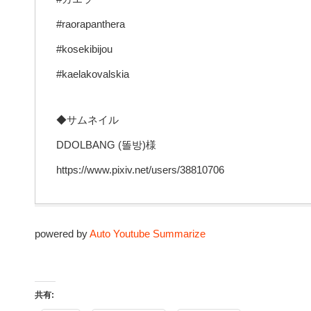
#raorapanthera
#kosekibijou
#kaelakovalskia
◆サムネイル
DDOLBANG (똘방)様
https://www.pixiv.net/users/38810706
powered by
Auto Youtube Summarize
共有: