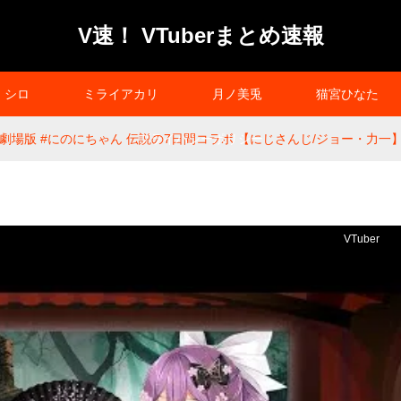
V速！ VTuberまとめ速報
シロ
ミライアカリ
月ノ美兎
猫宮ひなた
 Die】劇場版 #にのにちゃん 伝説の7日間コラボ 【にじさんじ/ジョー・力一
プライバシーポリシー
VTuber