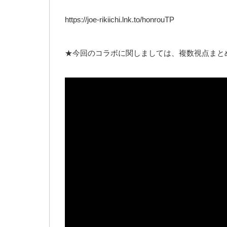
https://joe-rikiichi.lnk.to/honrouTP
★今回のコラボに関しましては、複数視点まと