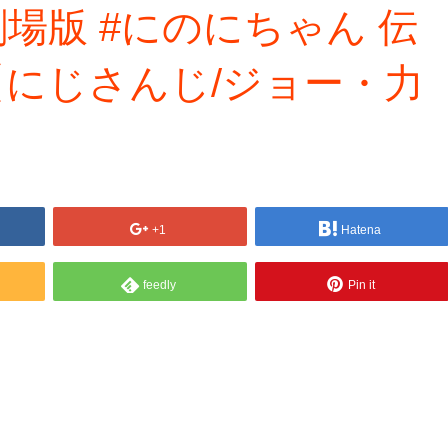
ie】劇場版 #にのにちゃん 伝
【にじさんじ/ジョー・力
+1
Hatena
feedly
Pin it