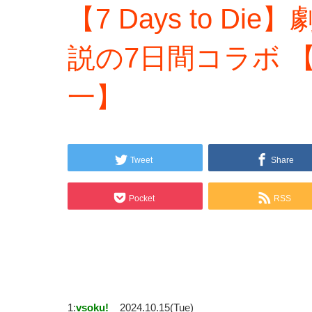
【7 Days to D
説の7日間コラボ 
一】
Tweet
Share
Pocket
RSS
1:
vsoku!
2024.10.15(Tue)