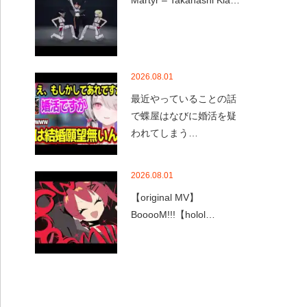
Martyr – Takanashi Kia…
2026.08.01
最近やっていることの話
で蝶屋はなびに婚活を疑
われてしまう…
2026.08.01
【original MV】
BooooM!!!【holol…