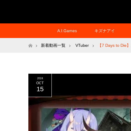
A.I.Games
キズナアイ
ホーム
新着動画一覧
VTuber
【7 Days to
2024
OCT
15