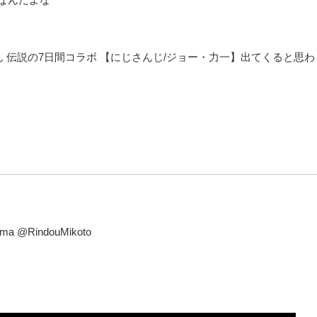
にちゃん 伝説の7日間コラボ 【にじさんじ/ジョー・力一】出てくると思わ
ima @RindouMikoto