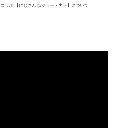
の7日間コラボ 【にじさんじ/ジョー・力一】について