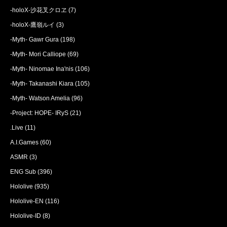
-holoX-沙花叉クロヱ
(7)
-holoX-鷹嶺ルイ
(3)
-Myth- Gawr Gura
(198)
-Myth- Mori Calliope
(69)
-Myth- Ninomae Ina'nis
(106)
-Myth- Takanashi Kiara
(105)
-Myth- Watson Amelia
(96)
-Project: HOPE- IRyS
(21)
.Live
(11)
A.I.Games
(60)
ASMR
(3)
ENG Sub
(396)
Hololive
(935)
Hololive-EN
(116)
Hololive-ID
(8)