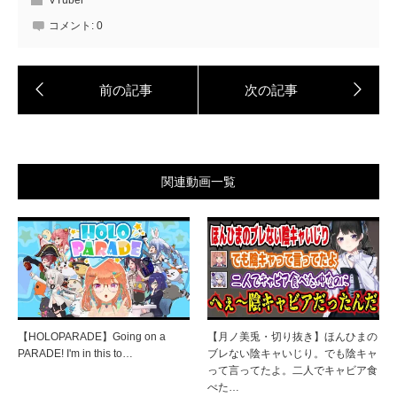
コメント:
0
関連動画一覧
【HOLOPARADE】Going on a
【月ノ美兎・切り抜き】ほんひまの
PARADE! I'm in this to…
ブレない陰キャいじり。でも陰キャ
って言ってたよ。二人でキャビア食
べた…