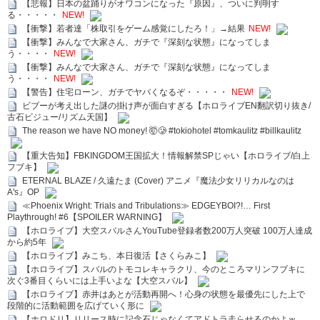
【悲報】日本の盆踊りがオワコンになった『原因』、ついに判明す
る・・・・・
NEW!
【衝撃】若者達「株取引をゲーム感覚にしたろ！」→結果
NEW!
【衝撃】みんなで大家さん、ガチで『深刻な状態』になってしま
う・・・・
NEW!
【衝撃】みんなで大家さん、ガチで『深刻な状態』になってしま
う・・・・
NEW!
【警告】住宅ローン、ガチでヤバくなるぞ・・・・・
NEW!
ビブーが考え出した謎の掛け声が面白すぎる【ホロライブEN翻訳切り抜き/
古石ビジュー/リズム天国】
The reason we have NO money! 🤯🥲 #tokiohotel #tomkaulitz #billkaulitz
【重大告知】FBKINGDOM王国拡大！情報解禁SPじゃい【ホロライブ/白上
フブキ】
ETERNAL BLAZE / 久遠たま (Cover) アニメ『魔法少女リリカルなのは
A's』OP
≪Phoenix Wright: Trials and Tribulations≫ EDGEYBOI?!… First
Playthrough! #6【SPOILER WARNING】
【ホロライブ】大空スバルさんYouTube登録者数200万人突破 100万人達成
から約5年
【ホロライブ】みこち、本日復活【さくらみこ】
【ホロライブ】スバルのトモコレキャラクリ、今のところマリンフブキに
次ぐ3番目くらいには上手いよな【大空スバル】
【ホロライブ】赤井はあとが活動再開へ！心身の状態を最優先にした上で
段階的に活動範囲を広げていく形に
【ホロドリ】リリース時に記念石じゃなくてアドトラ走らせるのかよｗ