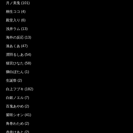
月ノ美兎
(101)
桐生ココ
(4)
殿堂入り
(6)
浅井ラム
(13)
海外の反応
(13)
湊あくあ
(47)
潤羽るしあ
(54)
猫宮ひなた
(58)
獅白ぼたん
(1)
生誕祭
(2)
白上フブキ
(182)
白銀ノエル
(7)
百鬼あやめ
(2)
紫咲シオン
(41)
角巻わため
(2)
赤井はあと
(2)