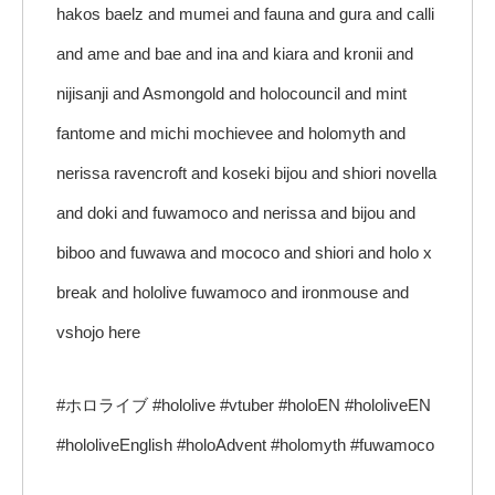
hakos baelz and mumei and fauna and gura and calli
and ame and bae and ina and kiara and kronii and
nijisanji and Asmongold and holocouncil and mint
fantome and michi mochievee and holomyth and
nerissa ravencroft and koseki bijou and shiori novella
and doki and fuwamoco and nerissa and bijou and
biboo and fuwawa and mococo and shiori and holo x
break and hololive fuwamoco and ironmouse and
vshojo here
#ホロライブ #hololive #vtuber #holoEN #hololiveEN
#hololiveEnglish #holoAdvent #holomyth #fuwamoco