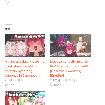
読
み
込
み
中…
関連
Marine absolutely loses her
Mococo perfectly imitates
mind when FuwaMoco
IRyS's iconic hips move!!!
perfectly sync long
[Hololive/FuwaMoco]
sentence in Japanese
[EngSub]
2024年6月18日
2024年12月22日
VTuber
VTuber