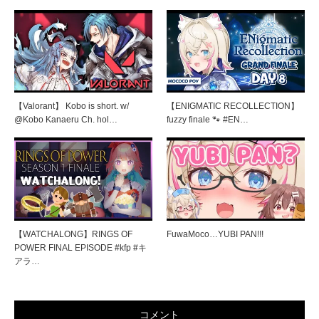
【Valorant】 Kobo is short. w/
【ENIGMATIC RECOLLECTION】
@Kobo Kanaeru Ch. hol…
fuzzy finale 🐾 #EN…
【WATCHALONG】RINGS OF
FuwaMoco…YUBI PAN!!!
POWER FINAL EPISODE #kfp #キ
アラ…
コメント