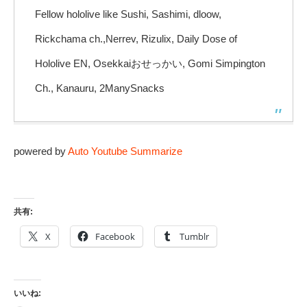
Fellow hololive like Sushi, Sashimi, dloow,
Rickchama ch.,Nerrev, Rizulix, Daily Dose of
Hololive EN, Osekkaiおせっかい, Gomi Simpington
Ch., Kanauru, 2ManySnacks
powered by
Auto Youtube Summarize
共有:
X
Facebook
Tumblr
いいね: