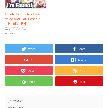
Elizabeth Imitates Fauna's
Voice and Calli Loses It
【Hololive EN】
2024年7月7日
VTuber
Tweet
Share
+1
Hatena
Pocket
RSS
feedly
Pin it
投稿者:
VTuber