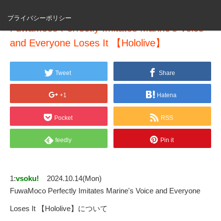
プライバシーポリシー
FuwaMoco Perfectly Imitates Marine's Voice
and Everyone Loses It 【Hololive】
Tweet
Share
+1
Hatena
Pocket
RSS
feedly
Pin it
1:
vsoku!
2024.10.14(Mon)
FuwaMoco Perfectly Imitates Marine's Voice and Everyone
Loses It 【Hololive】について