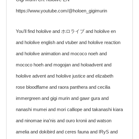
https://www.youtube.com/@holoen_gigimurin
You’ll find hololive and ホロライブ and hololive en
and hololive english and vtuber and hololive reaction
and hololive animation and mococo noeh and
mococo hoeh and mogojan and holoadvent and
hololive advent and hololive justice and elizabeth
rose bloodflame and raora panthera and cecilia
immergreen and gigi murin and gawr gura and
nanashi mumei and mori calliope and takanashi kiara
and ninomae ina’nis and ouro kronii and watson
amelia and dokibird and ceres fauna and IRyS and