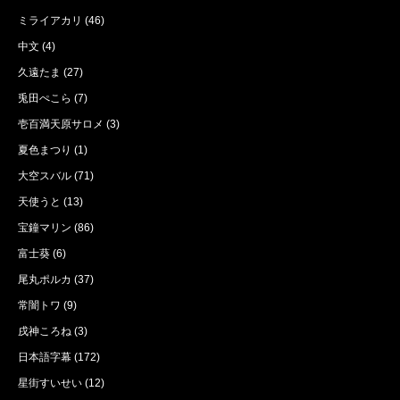
ミライアカリ
(46)
中文
(4)
久遠たま
(27)
兎田ぺこら
(7)
壱百満天原サロメ
(3)
夏色まつり
(1)
大空スバル
(71)
天使うと
(13)
宝鐘マリン
(86)
富士葵
(6)
尾丸ポルカ
(37)
常闇トワ
(9)
戌神ころね
(3)
日本語字幕
(172)
星街すいせい
(12)