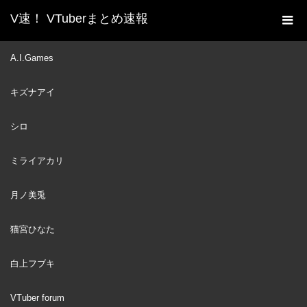
V速！ VTuberまとめ速報
新着動画一覧
VTuber
FuwaMoco Perfectly
A.I.Games
ホーム
Imitates Marine's Voice and Everyone Loses It 【Hololive】
キズナアイ
VTuber
2024
OCT
14
シロ
ミライアカリ
月ノ美兎
猫宮ひなた
白上フブキ
VTuber forum