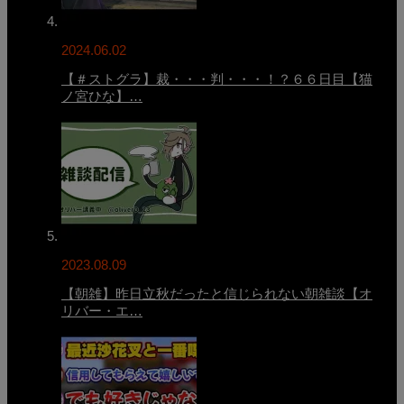
2024.06.02
【＃ストグラ】裁・・・判・・・！？６６日目【猫
ノ宮ひな】…
2023.08.09
【朝雑】昨日立秋だったと信じられない朝雑談【オ
リバー・エ…