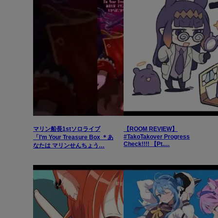
マリン船長1stソロライブ
【ROOM REVIEW】
#TakoTakover Progress
「I’m Your Treasure Box ＊あ
Check!!!! 【Pt.…
なたは マリンせんちょう…