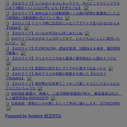
【ホロライブ】スバルのトモコレキャラクリ、今のところマリンフブキ
に次ぐ3番目くらいには上手いよな【大空スバル】
【ホロライブ】赤井はあとが活動再開へ！心身の状態を最優先にした上
で段階的に活動範囲を広げていく形に
【ホロドリ】リリース時に記念石じゃなくてアドトラ走らせるのかよｗ
【Vtuber】
【ホロライブ】スバルが今日からぽこあだよね
ホロライブエキスポ＆フェス行ってきて、とんでもないことに気付いた
んだが…
【ホロライブ】FLOW GLOW・虎金妃笑虎、活動休止を発表 適応障害
で療養へ
【ホロライブ】マリオテニス大会も最強と最弱決めたら面白そうだな
【ホロライブ】真面目な話するとマリアやり過ぎではあったな
【ホロライブ】改めてラジオ体操の有能さを感じた【ホロライ
ブ/hololive】
【ホロライブ】海外勢が日本来てこうやって楽しそうにしてるとなんか
ニコニコしちゃうな
自民党総.裁選の「推薦人」に反日朝鮮壺議員が58人、裏金議員は21人
もう滅茶苦茶w [828293379]
日本政府「害獣のシカを殺しまくって半分に減らします」 [271912485]
Powered by livedoor 相互RSS