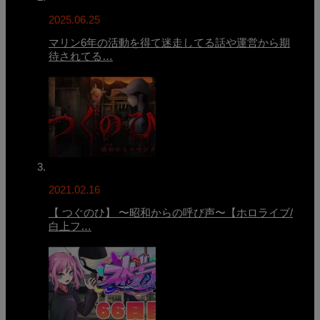
2025.06.25
マリン6年の活動を得て迷走してる話や運営から期
待されてる…
2021.02.16
【 つぐのひ】 〜昭和からの呼び声〜【ホロライブ/
白上フ…