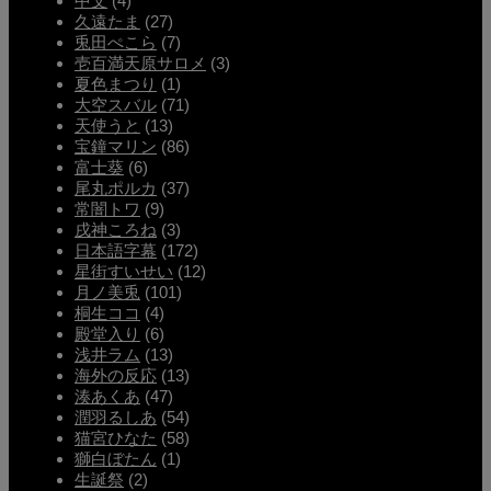
中文
(4)
久遠たま
(27)
兎田ぺこら
(7)
壱百満天原サロメ
(3)
夏色まつり
(1)
大空スバル
(71)
天使うと
(13)
宝鐘マリン
(86)
富士葵
(6)
尾丸ポルカ
(37)
常闇トワ
(9)
戌神ころね
(3)
日本語字幕
(172)
星街すいせい
(12)
月ノ美兎
(101)
桐生ココ
(4)
殿堂入り
(6)
浅井ラム
(13)
海外の反応
(13)
湊あくあ
(47)
潤羽るしあ
(54)
猫宮ひなた
(58)
獅白ぼたん
(1)
生誕祭
(2)