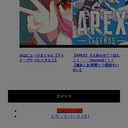
おはにょ～ひまじゃん【ラト
【APEX】３人合わせて！ぽん
ナ・プティ/にじさんじ】
こｔ・・・Startend！！！
【湊あくあ/常闇トワ/星街すい
せい】
コメント
コメント ( 0 )
トラックバック ( 0 )