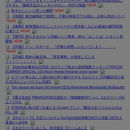
「あの、ナメてます？」ショートスリーパー・堀大輔氏が高須幹弥氏に
ブチギレ「睡眠不足の人＝キレやすい」SNSで物議
NEW!
恥ずかしい～と思った瞬間
NEW!
【地震】東京練馬区で震度2、千葉や神奈川でも揺れ…お前ら気付いた？
NEW!
【衝撃】南海電鉄がピニンファリーナと初共創！なにわ筋線の新型特急
が凄そう
NEW!
【驚愕】悠仁さまがもう19歳という事実…初の「おことば」にネット民
驚嘆
NEW!
【悲報】ドン・キホーテ、『悲惨な状態』になってしまう・・・・
NEW!
【悲報】熊本の被災地、『異常事態』が発生してしま
う！！！！！！！！
【hololive/夏休み2026】ホロライブ歌みた総視聴数ランキングTOP100
SUMMER SPECIAL 100 Most Viewed hololive cover songs
ビブーが考え出した謎の掛け声が面白すぎる【ホロライブEN翻訳切り抜
き/古石ビジュー/リズム天国】
The reason we have NO money! 🤯🥲 #tokiohotel #tomkaulitz #billkaulitz
【重大告知】FBKINGDOM王国拡大！情報解禁SPじゃい【ホロライブ/白
上フブキ】
ETERNAL BLAZE / 久遠たま (Cover) アニメ『魔法少女リリカルなのは
A's』OP
【ホロライブ】大空スバルさんYouTube登録者数200万人突破 100万人
達成から約5年
【ホロライブ】みこち、本日復活【さくらみこ】