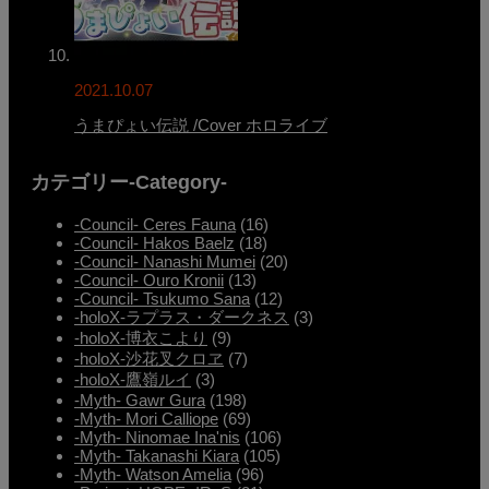
2021.10.07
うまぴょい伝説 /Cover ホロライブ
カテゴリー-Category-
-Council- Ceres Fauna
(16)
-Council- Hakos Baelz
(18)
-Council- Nanashi Mumei
(20)
-Council- Ouro Kronii
(13)
-Council- Tsukumo Sana
(12)
-holoX-ラプラス・ダークネス
(3)
-holoX-博衣こより
(9)
-holoX-沙花叉クロヱ
(7)
-holoX-鷹嶺ルイ
(3)
-Myth- Gawr Gura
(198)
-Myth- Mori Calliope
(69)
-Myth- Ninomae Ina'nis
(106)
-Myth- Takanashi Kiara
(105)
-Myth- Watson Amelia
(96)