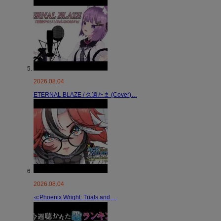
2026.08.04
ETERNAL BLAZE / 久遠たま (Cover)…
2026.08.04
≪Phoenix Wright: Trials and …