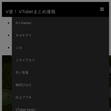
m
V速！ VTuberまとめ速報
ホーム
A.I.Games
新着動画一覧
キズナアイ
VTuber
新曲『SUPERNOVA』 これは紛れもなく僕らの軌
シロ
跡 #shorts #ホロライブ #白上フブキ #supernova
ミライアカリ
月ノ美兎
猫宮ひなた
白上フブキ
VTuber forum