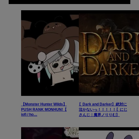
【Monster Hunter Wilds】
〖Dark and Darker〗絶対に
PUSH RANK MONHUN!【
泣かないっ！！！！！〖にじ
iofi / ho…
さんじ￤魔界ノりりむ〗