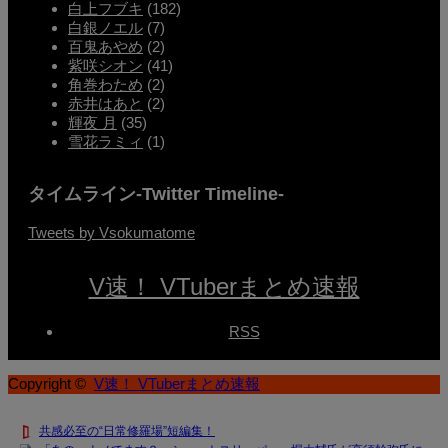
白上フブキ
(182)
白銀ノエル
(7)
百鬼あやめ
(2)
紫咲シオン
(41)
角巻わため
(2)
赤井はあと
(2)
輝夜 月
(35)
雪花ラミィ
(1)
タイムライン-Twitter Timeline-
Tweets by Vsokumatome
V速！ VTuberまとめ速報
RSS
Copyright ©
V速！ VTuberまとめ速報
共感必至の“日常修羅場”短編集！