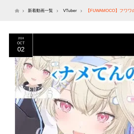
ホーム
新着動画一覧
VTuber
【FUWAMOCO】フワ
イブ切り抜き/翻訳】
2024
OCT
02