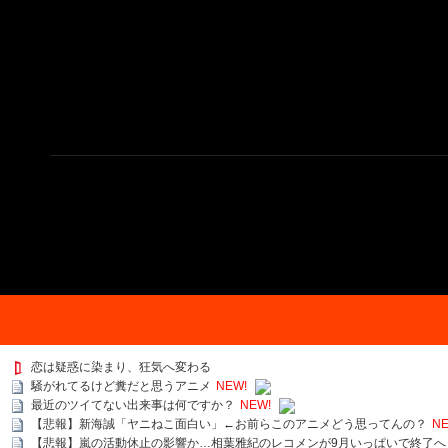
恋は疑惑に染まり、狂気へ変わる
騒がれてるけど糞だと思うアニメ
NEW!
最近のツイてない出来事は何ですか？
NEW!
【悲報】新海誠「ヤニねこ面白い」←お前らこのアニメどう思ってんの？
NE
【悲報】嵐の活動休止の影響か…相葉雅紀のレコメンが9月いっぱいで終了へ