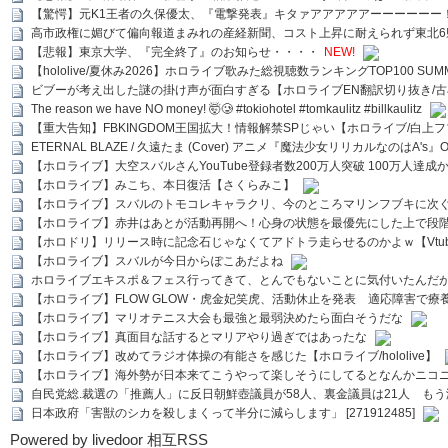
【驚愕】元K1王者の久保優太、『電撃発表』キタァアアアアアーーーーーー
高市政権に媚びて偏向報道まみれの産経新聞、コスト上昇に耐えられず東北6
【悲報】東京大学、『完全終了』のお知らせ・・・・
NEW!
【hololive/夏休み2026】ホロライブ歌みた総視聴数ランキングTOP100 SUMMER SPECI
ビブーが考え出した謎の掛け声が面白すぎる【ホロライブEN翻訳切り抜き/古
The reason we have NO money! 🤯🥲 #tokiohotel #tomkaulitz #billkaulitz
【重大告知】FBKINGDOM王国拡大！情報解禁SPじゃい【ホロライブ/白上
ETERNAL BLAZE / 久遠たま (Cover) アニメ『魔法少女リリカルなのはA's』
【ホロライブ】大空スバルさんYouTube登録者数200万人突破 100万人達成
【ホロライブ】みこち、本日復活【さくらみこ】
【ホロライブ】スバルのトモコレキャラクリ、今のところマリンフブキに次ぐ
【ホロライブ】赤井はあとが活動再開へ！心身の状態を最優先にした上で段
【ホロドリ】リリース時に記念石じゃなくてアドトラ走らせるのかよｗ【Vtub
【ホロライブ】スバルが今日からぽこあだよね
ホロライブエキスポ＆フェス行ってきて、とんでもないことに気付いたんだ
【ホロライブ】FLOW GLOW・虎金妃笑虎、活動休止を発表 適応障害で療
【ホロライブ】マリオテニス大会も最強と最弱決めたら面白そうだな
【ホロライブ】真面目な話するとマリアやり過ぎではあったな
【ホロライブ】改めてラジオ体操の有能さを感じた【ホロライブ/hololive】
【ホロライブ】海外勢が日本来てこうやって楽しそうにしてるとなんかニコ
自民党総.裁選の「推薦人」に反日朝鮮壺議員が58人、裏金議員は21人 もう滅茶苦茶
日本政府「害獣のシカを殺しまくって半分に減らします」 [271912485]
Powered by livedoor 相互RSS