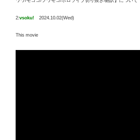
ワワ/モココ/フワモコ/ホロライブ切り抜き/翻訳】について
2:
vsoku!
2024.10.02(Wed)
This movie