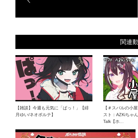
関連
【雑談】今週も元気に「ぱっ！」【緋
【＃スバルの小屋
月ゆい/ネオポルテ】
スト：AZKiちゃん！/
Talk【ホ…