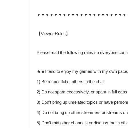
▼▼▼▼▼▼▼▼▼▼▼▼▼▼▼▼▼▼▼▼▼
【Viewer Rules】
Please read the following rules so everyone can 
★★I tend to enjoy my games with my own pace, I wil
1) Be respectful of others in the chat
2) Do not spam excessively, or spam in full caps
3) Don’t bring up unrelated topics or have person
4) Do not bring up other streamers or streams unl
5) Don’t raid other channels or discuss me in oth