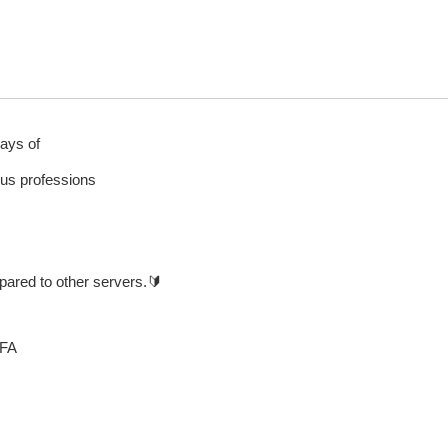
ays of
us professions
pared to other servers.🔰
AFA