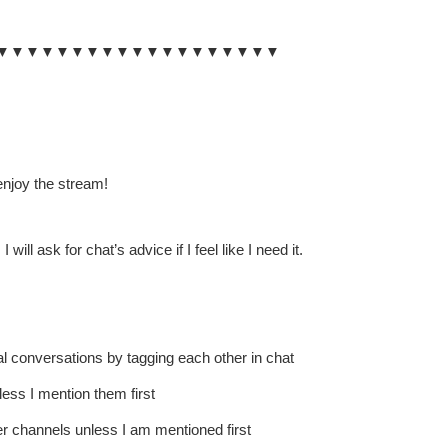
▼▼▼▼▼▼▼▼▼▼▼▼▼▼▼▼▼▼▼
enjoy the stream!
l ask for chat’s advice if I feel like I need it.
al conversations by tagging each other in chat
ess I mention them first
er channels unless I am mentioned first