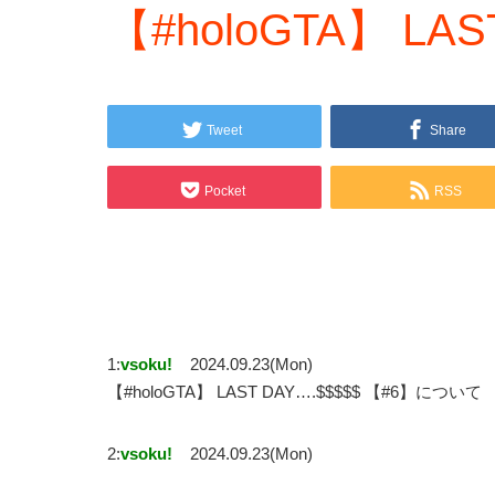
【#holoGTA】 LAS
Tweet
Share
Pocket
RSS
1:
vsoku!
2024.09.23(Mon)
【#holoGTA】 LAST DAY….$$$$$ 【#6】について
2:
vsoku!
2024.09.23(Mon)