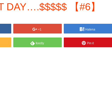
T DAY….$$$$$ 【#6】
+1
Hatena
feedly
Pin it