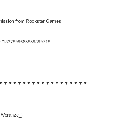
rmission from Rockstar Games.
atus/1837899665859399718
▼▼▼▼▼▼▼▼▼▼▼▼▼▼▼▼▼▼▼
m/Veranze_)