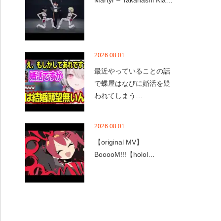
Martyr – Takanashi Kia…
2026.08.01
最近やっていることの話
で蝶屋はなびに婚活を疑
われてしまう…
2026.08.01
【original MV】
BooooM!!!【holol…