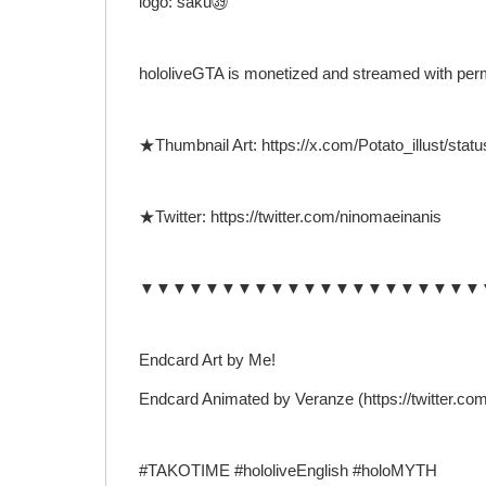
logo: saku㊴
hololiveGTA is monetized and streamed with pe
★Thumbnail Art: https://x.com/Potato_illust/st
★Twitter: https://twitter.com/ninomaeinanis
▼▼▼▼▼▼▼▼▼▼▼▼▼▼▼▼▼▼▼▼▼
Endcard Art by Me!
Endcard Animated by Veranze (https://twitter.co
#TAKOTIME #hololiveEnglish #holoMYTH