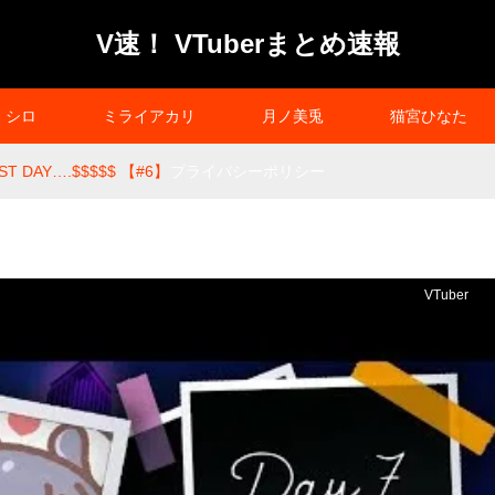
V速！ VTuberまとめ速報
シロ
ミライアカリ
月ノ美兎
猫宮ひなた
ST DAY….$$$$$ 【#6】
プライバシーポリシー
VTuber