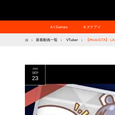
A.I.Games
キズナアイ
ホーム
新着動画一覧
VTuber
【#holoGTA】 LA
2024
SEP
23