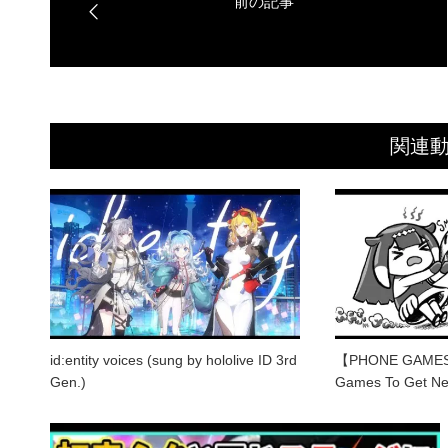
関連
id:entity voices (sung by hololive ID 3rd
【PHONE GAMES】
Gen.)
Games To Get Ne