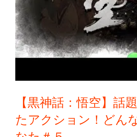
【黒神話：悟空】話
たアクション！どん
なた＃５