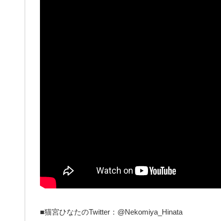
■猫宮ひなたのTwitter：@Nekomiya_Hinata