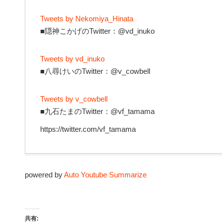
Tweets by Nekomiya_Hinata
■隠神こかげのTwitter：@vd_inuko
Tweets by vd_inuko
■八尋けいのTwitter：@v_cowbell
Tweets by v_cowbell
■九石たまのTwitter：@vf_tamama
https://twitter.com/vf_tamama
powered by
Auto Youtube Summarize
共有: