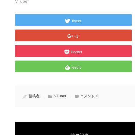
VTuber
Tweet
+1
Pocket
feedly
投稿者:
VTuber
コメント:
0