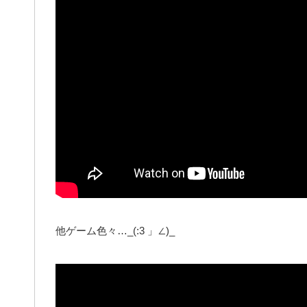
他ゲーム色々…_(:3 」∠)_