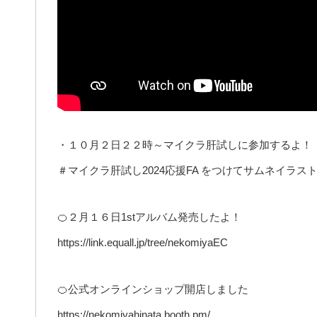
・１０月２日２２時～マイクラ肝試しに参加するよ！
＃マイクラ肝試し2024応援FA をつけてサムネイラス
🍊２月１６日1stアルバム発売したよ！
https://link.equall.jp/tree/nekomiyaEC
🍊公式オンラインショップ開店しました
https://nekomiyahinata.booth.pm/