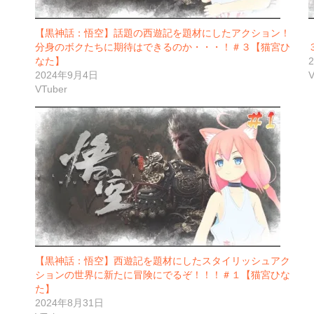
【黒神話：悟空】話題の西遊記を題材にしたアクション！
分身のボクたちに期待はできるのか・・・！＃３【猫宮ひ
なた】
2024年9月4日
V
VTuber
【黒神話：悟空】西遊記を題材にしたスタイリッシュアク
ションの世界に新たに冒険にでるぞ！！！＃１【猫宮ひな
た】
2024年8月31日