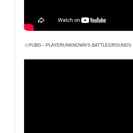
☆PUBG～PLAYERUNKNOWN’S BATTLEGROUNDS