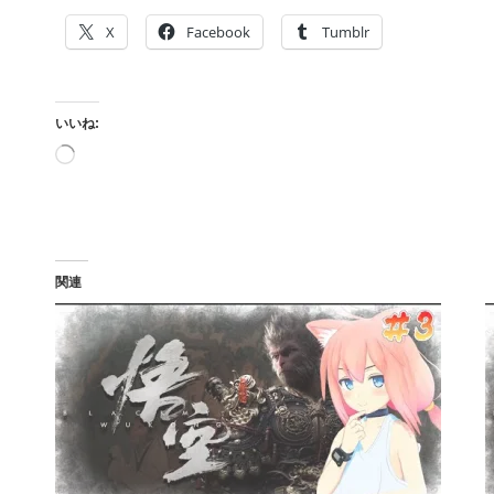
X
Facebook
Tumblr
いいね:
読
み
込
み
中…
関連