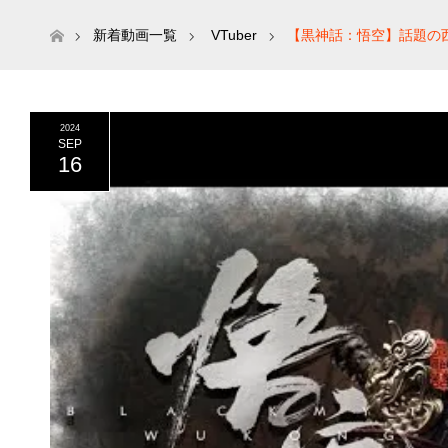
ホーム
新着動画一覧
VTuber
【黒神話：悟空】話題の
2024
SEP
16