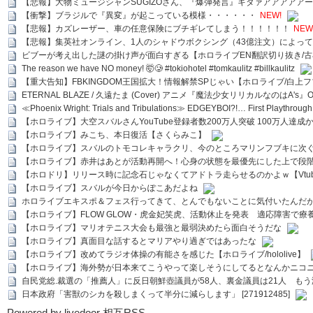
【悲報】大物ミュージシャンSUGIZOさん、『爆弾発言』キタァアアアアア
【衝撃】ブラジルで『異変』が起こっている模様・・・・・・
NEW!
【悲報】カズレーザー、車の任意保険にブチギレてしまう！！！！！！
NEW
【悲報】集英社オンライン、1人のシャドウボクシング（43億注文）によっ
ビブーが考え出した謎の掛け声が面白すぎる【ホロライブEN翻訳切り抜き/古
The reason we have NO money! 🤯🥲 #tokiohotel #tomkaulitz #billkaulitz
【重大告知】FBKINGDOM王国拡大！情報解禁SPじゃい【ホロライブ/白上
ETERNAL BLAZE / 久遠たま (Cover) アニメ『魔法少女リリカルなのはA's』
≪Phoenix Wright: Trials and Tribulations≫ EDGEYBOI?!… First Playth
【ホロライブ】大空スバルさんYouTube登録者数200万人突破 100万人達成
【ホロライブ】みこち、本日復活【さくらみこ】
【ホロライブ】スバルのトモコレキャラクリ、今のところマリンフブキに次ぐ
【ホロライブ】赤井はあとが活動再開へ！心身の状態を最優先にした上で段
【ホロドリ】リリース時に記念石じゃなくてアドトラ走らせるのかよｗ【Vtub
【ホロライブ】スバルが今日からぽこあだよね
ホロライブエキスポ＆フェス行ってきて、とんでもないことに気付いたんだ
【ホロライブ】FLOW GLOW・虎金妃笑虎、活動休止を発表 適応障害で療
【ホロライブ】マリオテニス大会も最強と最弱決めたら面白そうだな
【ホロライブ】真面目な話するとマリアやり過ぎではあったな
【ホロライブ】改めてラジオ体操の有能さを感じた【ホロライブ/hololive】
【ホロライブ】海外勢が日本来てこうやって楽しそうにしてるとなんかニコ
自民党総.裁選の「推薦人」に反日朝鮮壺議員が58人、裏金議員は21人 もう滅茶苦茶
日本政府「害獣のシカを殺しまくって半分に減らします」 [271912485]
Powered by livedoor 相互RSS