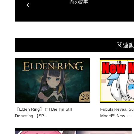
関連
【Elden Ring】 If I Die I'm Still
Fubuki Reveal Su
Derusting 【SP…
Model!!! New …