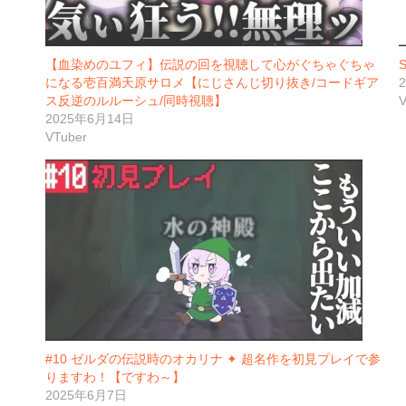
【血染めのユフィ】伝説の回を視聴して心がぐちゃぐちゃ
になる壱百満天原サロメ【にじさんじ切り抜き/コードギア
ス反逆のルルーシュ/同時視聴】
V
2025年6月14日
VTuber
#10 ゼルダの伝説時のオカリナ ✦ 超名作を初見プレイで参
りますわ！【ですわ～】
2025年6月7日