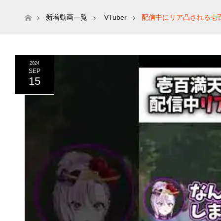
ホーム
新着動画一覧
VTuber
配信中にリア凸される壱
2024
SEP
15