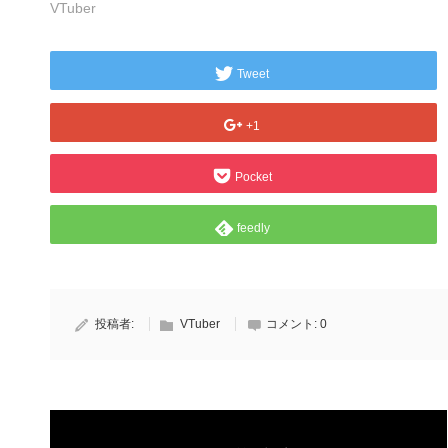
VTuber
Tweet
+1
Pocket
feedly
投稿者:
VTuber
コメント:
0