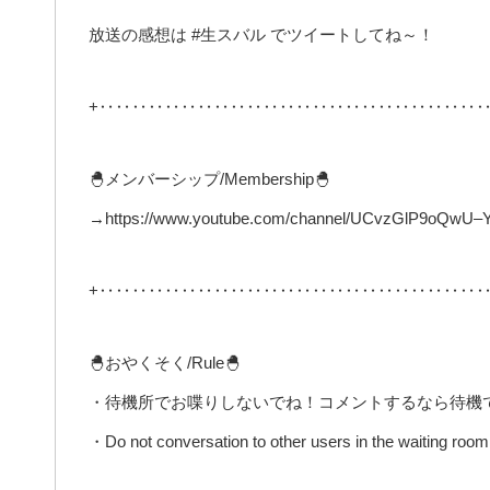
放送の感想は #生スバル でツイートしてね～！
+‥‥‥‥‥‥‥‥‥‥‥‥‥‥‥‥‥‥‥‥‥‥‥‥
🐣メンバーシップ/Membership🐣
→https://www.youtube.com/channel/UCvzGlP9oQwU–Y0
+‥‥‥‥‥‥‥‥‥‥‥‥‥‥‥‥‥‥‥‥‥‥‥‥
🐣おやくそく/Rule🐣
・待機所でお喋りしないでね！コメントするなら待機
・Do not conversation to other users in the waiting room 