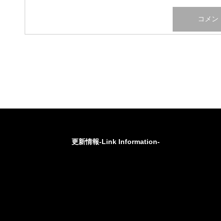
更新情報-Link Information-