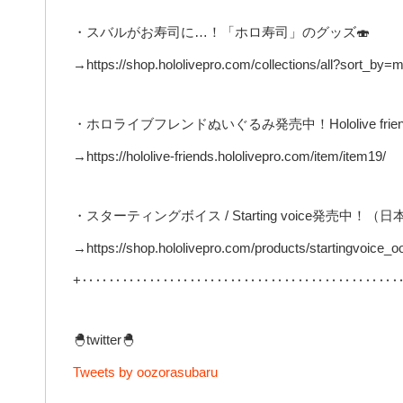
・スバルがお寿司に…！「ホロ寿司」のグッズ🍣
→https://shop.hololivepro.com/collections/all?sort_
・ホロライブフレンドぬいぐるみ発売中！Hololive frie
→https://hololive-friends.hololivepro.com/item/item19/
・スターティングボイス / Starting voice発売中！（日本語
→https://shop.hololivepro.com/products/startingvoice_
+‥‥‥‥‥‥‥‥‥‥‥‥‥‥‥‥‥‥‥‥‥‥‥‥
🐣twitter🐣
Tweets by oozorasubaru