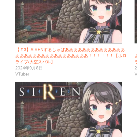
【＃3】SIRENするしゅばああああああああああああああ
あああああああああああああああああ！！！！！！【ホロ
ライブ/大空スバル】
2024年9月8日
VTuber
V