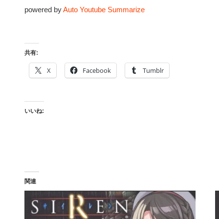
powered by
Auto Youtube Summarize
共有:
X
Facebook
Tumblr
いいね:
関連